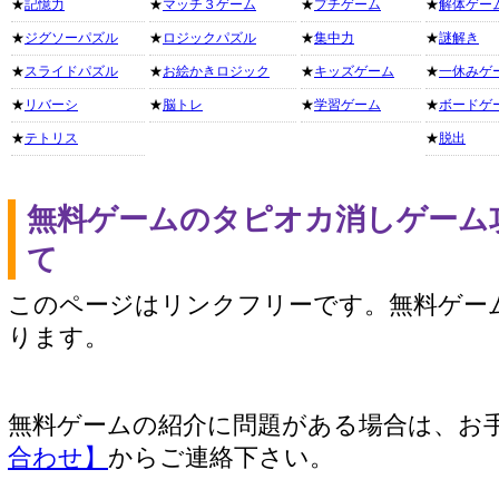
★
記憶力
★
マッチ３ゲーム
★
プチゲーム
★
解体ゲー
★
ジグソーパズル
★
ロジックパズル
★
集中力
★
謎解き
★
スライドパズル
★
お絵かきロジック
★
キッズゲーム
★
一休みゲ
★
リバーシ
★
脳トレ
★
学習ゲーム
★
ボードゲ
★
テトリス
★
脱出
無料ゲームのタピオカ消しゲーム
て
このページはリンクフリーです。無料ゲー
ります。
無料ゲームの紹介に問題がある場合は、お
合わせ】
からご連絡下さい。