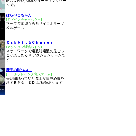
旧CAVE風な弾幕シューティングゲー
ムです
はらぺこちゃん
[アドベンチャーホラー]
マップ探索型百合系サイコホラーノ
ベルゲーム
Ｒａｂｂｉｔ＆Ｃｈａｓｅｒ
[アクション対戦バトル]
ネットワークで複数対複数の鬼ごっ
こが楽しめる3Dアクションゲームで
す
魔王の暇つぶし
[ロールプレイング育成ゲーム]
長い間眠っていた魔王が目覚め暇を
潰すＲＰＧ、ＥＤは7種類あります