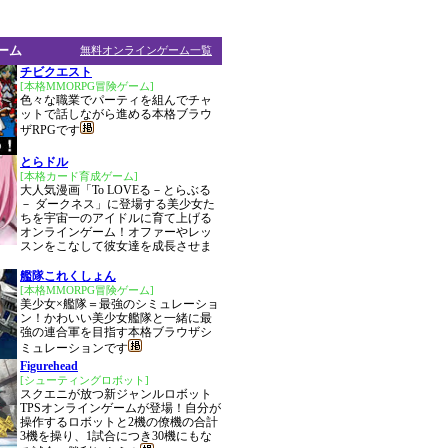
ーム
無料オンラインゲーム一覧
チビクエスト
[本格MMORPG冒険ゲーム]
色々な職業でパーティを組んでチャ
ットで話しながら進める本格ブラウ
ザRPGです
とらドル
[本格カード育成ゲーム]
大人気漫画「To LOVEる－とらぶる
－ ダークネス」に登場する美少女た
ちを宇宙一のアイドルに育て上げる
オンラインゲーム！オファーやレッ
スンをこなして彼女達を成長させま
艦隊これくしょん
[本格MMORPG冒険ゲーム]
美少女×艦隊＝最強のシミュレーショ
ン！かわいい美少女艦隊と一緒に最
強の連合軍を目指す本格ブラウザシ
ミュレーションです
Figurehead
[シューティングロボット]
スクエニが放つ新ジャンルロボット
TPSオンラインゲームが登場！自分が
操作するロボットと2機の僚機の合計
3機を操り、1試合につき30機にもな