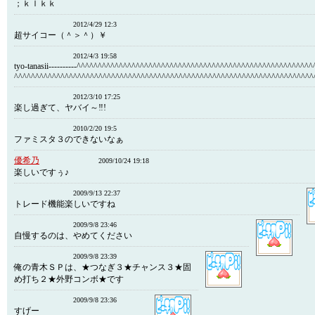
；ｋｌｋｋ
2012/4/29 12:3
超サイコー（＾＞＾）￥
2012/4/3 19:58
tyo-tanasii----------^^^^^^^^^^^^^^^^^^^^^^^^^^^^^^^^^^^^^^^^^^^^^^^^^^^^^^^
^^^^^^^^^^^^^^^^^^^^^^^^^^^^^^^^^^^^^^^^^^^^^^^^^^^^^^^^^^^^^^^^^^^^^^^
2012/3/10 17:25
楽し過ぎて、ヤバイ～‼!
2010/2/20 19:5
ファミスタ３のできないなぁ
優希乃
2009/10/24 19:18
楽しいですぅ♪
2009/9/13 22:37
トレード機能楽しいですね
2009/9/8 23:46
自慢するのは、やめてください
2009/9/8 23:39
俺の青木ＳＰは、★つなぎ３★チャンス３★固
め打ち２★外野コンボ★です
2009/9/8 23:36
すげー