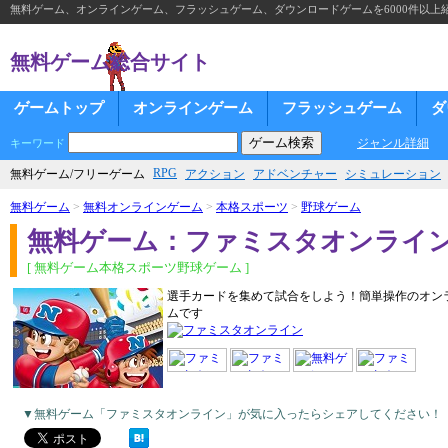
無料ゲーム、オンラインゲーム、フラッシュゲーム、ダウンロードゲームを6000件以上
無料ゲーム総合サイト
ゲームトップ
オンラインゲーム
フラッシュゲーム
ダ
ジャンル詳細
キーワード
RPG
無料ゲーム/フリーゲーム
アクション
アドベンチャー
シミュレーション
無料ゲーム
>
無料オンラインゲーム
>
本格スポーツ
>
野球ゲーム
無料ゲーム：ファミスタオンライ
[ 無料ゲーム本格スポーツ野球ゲーム ]
選手カードを集めて試合をしよう！簡単操作のオン
ムです
▼無料ゲーム「ファミスタオンライン」が気に入ったらシェアしてください！