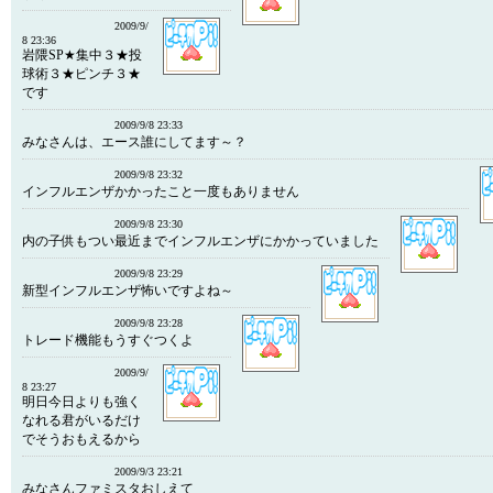
2009/9/
8 23:36
岩隈SP★集中３★投
球術３★ピンチ３★
です
2009/9/8 23:33
みなさんは、エース誰にしてます～？
2009/9/8 23:32
インフルエンザかかったこと一度もありません
2009/9/8 23:30
内の子供もつい最近までインフルエンザにかかっていました
2009/9/8 23:29
新型インフルエンザ怖いですよね～
2009/9/8 23:28
トレード機能もうすぐつくよ
2009/9/
8 23:27
明日今日よりも強く
なれる君がいるだけ
でそうおもえるから
2009/9/3 23:21
みなさんファミスタおしえて