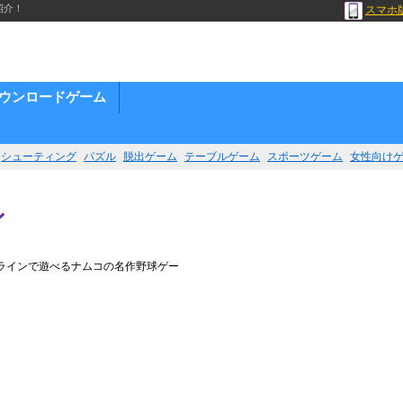
紹介！
スマホ
ウンロードゲーム
シューティング
パズル
脱出ゲーム
テーブルゲーム
スポーツゲーム
女性向け
ン
ラインで遊べるナムコの名作野球ゲー