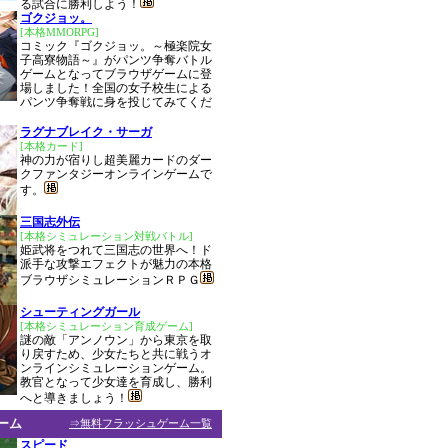
る試合に勝利しよう！
ゴクジョッ。
[本格MMORPG]
コミック『ゴクジョッ。～極楽院女
子高寮物語～』がパンツ争奪バトル
ゲームとなってブラウザゲームに登
場しました！全国の女子校生による
パンツ争奪戦に身を投じてみてくだ
ラグナブレイク・サーガ
[本格カード]
神の力が宿りし超美麗カードのダー
クファンタジーオンラインゲームで
す。
三国志外伝
[本格シミュレーション対戦バトル]
姫武将をつれて三国志の世界へ！ド
派手な攻撃エフェクトが魅力の本格
ブラウザシミュレーションＲＰＧ
シューティングガール
[本格シミュレーション育成ゲーム]
謎の敵「アンノウン」から東京を取
り戻すため、少女たちと共に戦うオ
ンラインシミュレーションゲーム。
教官となって少女達を育成し、勝利
へと導きましょう！
ーム
⇒無料フラッシュゲーム一覧
スピード