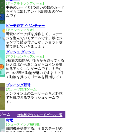
[テーブルトランプゲーム]
中央のカードと1つ違いの数のカード
を次々に出していくお馴染みのゲー
ムです
ピーチ姫アドベンチャー
[アクションマリオ]
可愛いピーチ姫を操作して、ステー
ジを進んでいくゲームです。敵はジ
ャンプで踏み付けるか、ショット攻
撃で倒していきましょう
ダッシュ ダッシュ
[アクションキッズゲーム]
3種類の動物が、後ろから迫ってくる
巨大ロボから逃げながらコインを集
めるアクションゲームです。キモか
わいい3匹の動物が魅力ですよ！上手
く動物を操ってゴールを目指してく
プレイング野球
[スポーツ野球ゲーム]
オンライン上のユーザーたちと野球
で対戦できるフラッシュゲームで
す。
ゲーム
⇒無料ダウンロードゲーム一覧
鳥竜
[シューティング飛行機]
戦闘機を操作する、全５ステージの