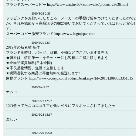
ブランドスーパーコピー https://www.watcher007.com/wallet/product-23636.html
2020/8/26 2:23
ラッピングをお願いしたところ、メーカーの手提げ袋をつけてくださったので
が、それを始めから商品説明の欄に書いておいてくださっていればもっと安心
す。
スーパーコピー激安ブランド https://www.bagtojapan.com
2020/6/21 12:7
2019年の新素材-新作
ブランド腕時計、バッグ、財布、小物などでございます専売店
★弊社は「信用第一」をモットーにお客様にご満足頂けるよう
★全物品運賃無料(日本全国)
★不良品物情況、無償で交換します.
★税関没収する商品は再度無料で発送します!
偽物ブランド https://www.cocoejp.com/ProductDetail.aspx?Id=201812090553351315
2019/3/4 5:37
ナムコ
2012/6/27 12:27
15万使ってたニコニコ生主が低レベルにフルボッコされてましたｗ
2012/6/24 18:17
楽しい
2012/5/20 16:28