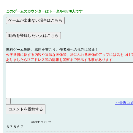
このゲームのカウンターはトータル48578人です
無料ゲーム攻略、感想を書こう。作者様への批判は禁止！
公序良俗に反する内容や違法な画像等、法にふれる画像のアップには気をつけ
ありましたらIPアドレス等の情報を警察まで開示する事があります
>>最近コ
2023/11/7 21:52
６７８６７