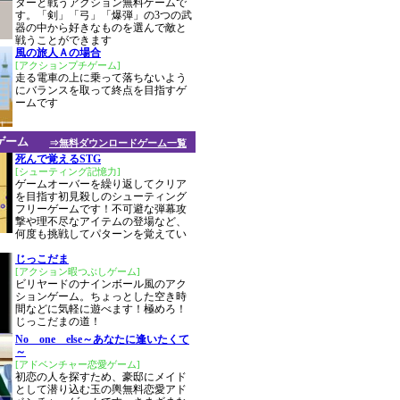
ターと戦うアクション無料ゲームで
す。「剣」「弓」「爆弾」の3つの武
器の中から好きなものを選んで敵と
戦うことができます
風の旅人Ａの場合
[アクションプチゲーム]
走る電車の上に乗って落ちないよう
にバランスを取って終点を目指すゲ
ームです
ゲーム
⇒無料ダウンロードゲーム一覧
死んで覚えるSTG
[シューティング記憶力]
ゲームオーバーを繰り返してクリア
を目指す初見殺しのシューティング
フリーゲームです！不可避な弾幕攻
撃や理不尽なアイテムの登場など、
何度も挑戦してパターンを覚えてい
じっこだま
[アクション暇つぶしゲーム]
ビリヤードのナインボール風のアク
ションゲーム。ちょっとした空き時
間などに気軽に遊べます！極めろ！
じっこだまの道！
No one else～あなたに逢いたくて
～
[アドベンチャー恋愛ゲーム]
初恋の人を探すため、豪邸にメイド
として潜り込む玉の輿無料恋愛アド