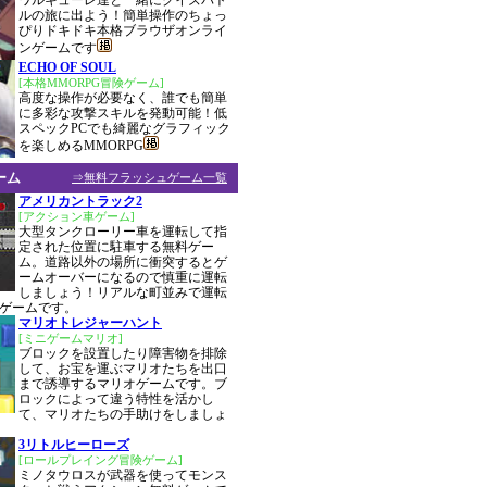
ワルキューレ達と一緒にクイズバト
ルの旅に出よう！簡単操作のちょっ
ぴりドキドキ本格ブラウザオンライ
ンゲームです
ECHO OF SOUL
[本格MMORPG冒険ゲーム]
高度な操作が必要なく、誰でも簡単
に多彩な攻撃スキルを発動可能！低
スペックPCでも綺麗なグラフィック
を楽しめるMMORPG
ーム
⇒無料フラッシュゲーム一覧
アメリカントラック2
[アクション車ゲーム]
大型タンクローリー車を運転して指
定された位置に駐車する無料ゲー
ム。道路以外の場所に衝突するとゲ
ームオーバーになるので慎重に運転
しましょう！リアルな町並みで運転
ゲームです。
マリオトレジャーハント
[ミニゲームマリオ]
ブロックを設置したり障害物を排除
して、お宝を運ぶマリオたちを出口
まで誘導するマリオゲームです。ブ
ロックによって違う特性を活かし
て、マリオたちの手助けをしましょ
3リトルヒーローズ
[ロールプレイング冒険ゲーム]
ミノタウロスが武器を使ってモンス