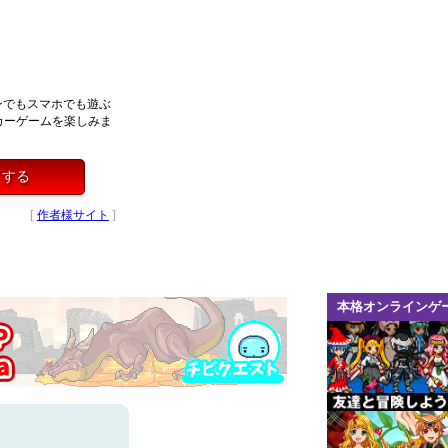
コンでもスマホでも遊ぶ
カーゲームを楽しみま
イする
[
作者様サイト
]
本格オンラインゲ