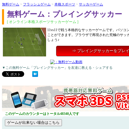
無料ゲーム
>
フラッシュゲーム
>
本格スポーツ
>
サッカーゲーム
無料ゲーム：プレイングサッカー
[ オンライン本格スポーツサッカーゲーム ]
11vs11で戦う本格的なサッカーゲームです。パソ
ことができます。ブラウザで再現された究極のサッ
しょう♪
⇒ プレイングサッカーをプレ
▼この無料ゲーム「プレイングサッカー」を友達に教える・シェアする
このゲームのカウンターはトータル48340人です