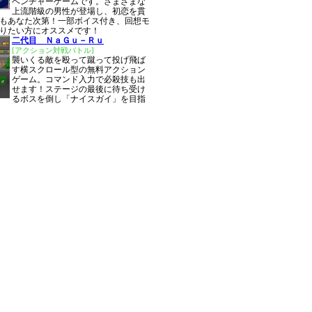
ベンチャーゲームです。さまざまな
上流階級の男性が登場し、初恋を貫
もあなた次第！一部ボイス付き、回想モ
りたい方にオススメです！
二代目 ＮａＧｕ－Ｒｕ
[アクション対戦バトル]
襲いくる敵を殴って蹴って投げ飛ば
す横スクロール型の無料アクション
ゲーム。コマンド入力で必殺技も出
せます！ステージの最後に待ち受け
るボスを倒し「ナイスガイ」を目指