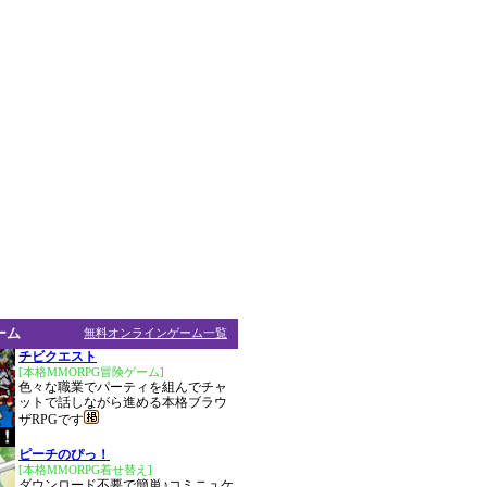
ーム
無料オンラインゲーム一覧
チビクエスト
[本格MMORPG冒険ゲーム]
色々な職業でパーティを組んでチャ
ットで話しながら進める本格ブラウ
ザRPGです
ピーチのぴっ！
[本格MMORPG着せ替え]
ダウンロード不要で簡単♪コミニュケ