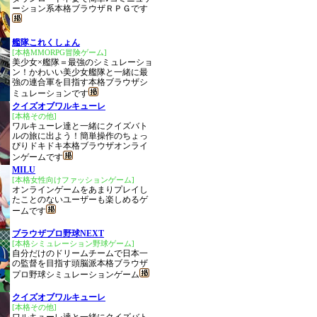
ーション系本格ブラウザＲＰＧです
艦隊これくしょん
[本格MMORPG冒険ゲーム]
美少女×艦隊＝最強のシミュレーショ
ン！かわいい美少女艦隊と一緒に最
強の連合軍を目指す本格ブラウザシ
ミュレーションです
クイズオブワルキューレ
[本格その他]
ワルキューレ達と一緒にクイズバト
ルの旅に出よう！簡単操作のちょっ
ぴりドキドキ本格ブラウザオンライ
ンゲームです
MILU
[本格女性向けファッションゲーム]
オンラインゲームをあまりプレイし
たことのないユーザーも楽しめるゲ
ームです
ブラウザプロ野球NEXT
[本格シミュレーション野球ゲーム]
自分だけのドリームチームで日本一
の監督を目指す頭脳派本格ブラウザ
プロ野球シミュレーションゲーム
クイズオブワルキューレ
[本格その他]