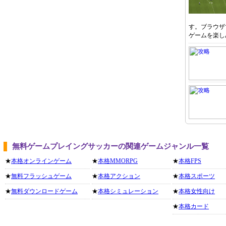
す。ブラウザ
ゲームを楽し
無料ゲームプレイングサッカーの関連ゲームジャンル一覧
★
本格オンラインゲーム
★
本格MMORPG
★
本格FPS
★
無料フラッシュゲーム
★
本格アクション
★
本格スポーツ
★
無料ダウンロードゲーム
★
本格シミュレーション
★
本格女性向け
★
本格カード