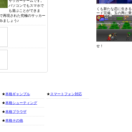
サッカーゲームです。
パソコンでもスマホで
くも新たな恋に生きる
も遊ぶことができま
ード完備。玉の輿に乗
で再現された究極のサッカー
みましょう♪
せ！
★
本格ギャンブル
★
スマートフォン対応
★
本格シューティング
★
本格ブラウザ
★
本格その他