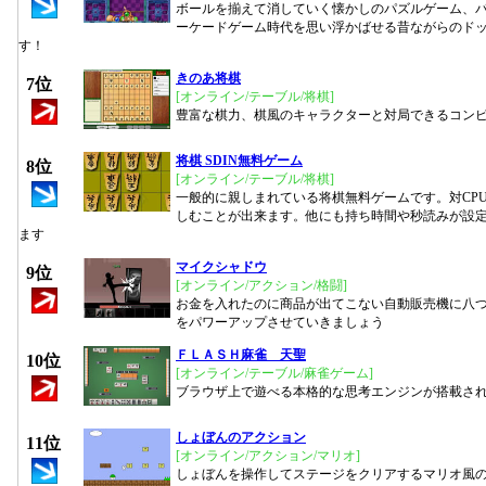
ボールを揃えて消していく懐かしのパズルゲーム、
ーケードゲーム時代を思い浮かばせる昔ながらのド
す！
きのあ将棋
7位
[オンライン/テーブル/将棋]
豊富な棋力、棋風のキャラクターと対局できるコン
将棋 SDIN無料ゲーム
8位
[オンライン/テーブル/将棋]
一般的に親しまれている将棋無料ゲームです。対CP
しむことが出来ます。他にも持ち時間や秒読みが設
ます
マイクシャドウ
9位
[オンライン/アクション/格闘]
お金を入れたのに商品が出てこない自動販売機に八
をパワーアップさせていきましょう
ＦＬＡＳＨ麻雀 天聖
10位
[オンライン/テーブル/麻雀ゲーム]
ブラウザ上で遊べる本格的な思考エンジンが搭載さ
しょぼんのアクション
11位
[オンライン/アクション/マリオ]
しょぼんを操作してステージをクリアするマリオ風