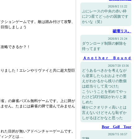
2026/8/2 11:22
ぷにレースの中央の赤い枠
に2つ星てどっかの国旗です
アクションゲームです。敵は踏み付けて攻撃、
かいな（笑）
を目指しましょう
破壊リス。
2026/8/1 21:24
ダウンロード制限の解除を
は攻略できるか？！
待ってます
Ａｎｏｔｈｅｒ Ｂｏｕｎｄ
2026/7/20 13:56
なりました！エレンやリヴァイと共に超大型巨
どうあるべきかを考えなが
ら逆算したらおおよその答
えがわかるから残りの数個
は総当りして見つけた
こういうことを初めてやっ
たけど試行錯誤がわりと楽
川省」の麻雀パズル無料ゲームです。上に牌が
しめた
れません。たまには麻雀の牌で遊んでみません
確かにクオリティ高いとは
言えないけどそんな恥ずか
しがるほどかなと思った
Bear Golf Tour
られた目的が無いアドベンチャーゲームです。
2026/7/5 10:57
ディングとは…