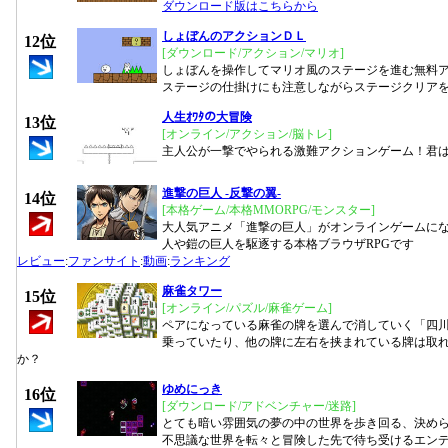
ダウンロード版はこちらから
しょぼんのアクションＤＬ
12位
[ダウンロード/アクション/マリオ]
しょぼんを操作してマリオ風のステージを進む無料
ステージの仕掛けにも注意しながらステージクリア
人生ｵﾜﾀの大冒険
13位
[オンライン/アクション/脳トレ]
主人公が一撃でやられる激難アクションゲーム！君
進撃の巨人 -反撃の翼-
14位
[本格ゲーム/本格MMORPG/モンスター]
大人気アニメ「進撃の巨人」がオンラインゲームに
人や鎧の巨人を駆逐する本格ブラウザRPGです
レビュー
:
ファンサイト
:
動画
:
ランキング
麻雀タワー
15位
[オンライン/パズル/麻雀ゲーム]
ペアになっている麻雀の牌を選んで消していく「四
乗っていたり、他の牌に左右を挟まれている牌は取
か？
ゆめにっき
16位
[ダウンロード/アドベンチャー/迷路]
とても暗い雰囲気の夢の中の世界を歩き回る、決め
不思議な世界を転々と冒険した先で待ち受けるエン