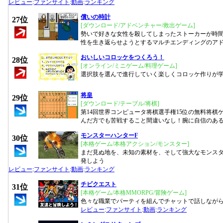
レビュー
:
ファンサイト
:
動画
:
ランキング
償いの時計
27位
[ダウンロード/アドベンチャー/救出ゲーム]
勢いで好きな女性を殺してしまったストーカーが時
性を生き返らせようとするマルチエンディングのア
おいしいコロッケをつくろう！
28位
[オンライン/ミニゲーム/料理ゲーム]
選択肢を選んで進行していく楽しくコロッケ作りが
将皇
29位
[ダウンロード/テーブル/将棋]
第14回世界コンピュータ将棋選手権15位の無料将棋
んだ方でも苦戦すること間違いなし！腕に自信のあ
モンスターハンターF
30位
[本格ゲーム/本格アクション/モンスター]
まだ見ぬ地を、未知の素材を、そして強大なモンス
発しよう
レビュー
:
ファンサイト
:
動画
:
ランキング
チビクエスト
31位
[本格ゲーム/本格MMORPG/冒険ゲーム]
色々な職業でパーティを組んでチャットで話しながら
レビュー
:
ファンサイト
:
動画
:
ランキング