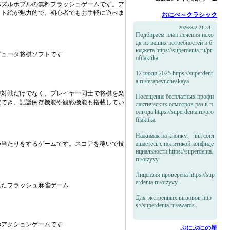
パズルボブルの無料フラッシュゲームです。ア
ット絵が魅力的で、初心者でもお手軽に遊べま
おにべ～クラシック
2026/8/2 21:34
Подбираем план лечения исхо
дя из ваших потребностей и б
юджета https://superdenta.ru/pr
ピュータ将棋ソフトです
ofilaktika
12 июля 2025 https://superdent
a.ru/terapevticheskaya
U対戦だけでなく、プレイヤー同士で将棋を楽
Посещение бесплатных профи
定でき、記譜保存機能や観戦機能も搭載してい
лактических осмотров раз в п
олгода https://superdenta.ru/pro
filaktika
Нажимая на кнопку、 вы согл
つ当たりをするゲームです。スコアを稼いで技
ашаетесь с политикой конфиде
нциальности https://superdenta.
ru/otzyvy
Лицензия проверена https://sup
erdenta.ru/otzyvy
れたフラッシュ麻雀ゲーム
Для экстренных вызовов http
s://superdenta.ru/awards
のアクションゲームです
ぷにぷにの星