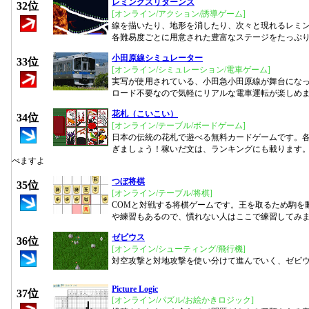
レミングスリターンズ
32位
[オンライン/アクション/誘導ゲーム]
線を描いたり、地形を消したり、次々と現れるレミ
各難易度ごとに用意された豊富なステージをたっぷ
小田原線シミュレーター
33位
[オンライン/シミュレーション/電車ゲーム]
実写が使用されている、小田急小田原線が舞台にな
ロード不要なので気軽にリアルな電車運転が楽しめ
花札（こいこい）
34位
[オンライン/テーブル/ボードゲーム]
日本の伝統の花札で遊べる無料カードゲームです。
ぎましょう！稼いだ文は、ランキングにも載ります
べますよ
つぼ将棋
35位
[オンライン/テーブル/将棋]
COMと対戦する将棋ゲームです。王を取るため駒を
や練習もあるので、慣れない人はここで練習してみ
ゼビウス
36位
[オンライン/シューティング/飛行機]
対空攻撃と対地攻撃を使い分けて進んでいく、ゼビ
Picture Logic
37位
[オンライン/パズル/お絵かきロジック]