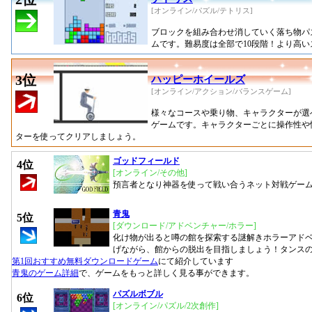
[オンライン/パズル/テトリス]
ブロックを組み合わせ消していく落ち物パ
ムです。難易度は全部で10段階！より高
3位
ハッピーホイールズ
[オンライン/アクション/バランスゲーム]
様々なコースや乗り物、キャラクターが選
ゲームです。キャラクターごとに操作性や
ターを使ってクリアしましょう。
ゴッドフィールド
4位
[オンライン/その他]
預言者となり神器を使って戦い合うネット対戦ゲーム
青鬼
5位
[ダウンロード/アドベンチャー/ホラー]
化け物が出ると噂の館を探索する謎解きホラーアド
げながら、館からの脱出を目指しましょう！タンス
第1回おすすめ無料ダウンロードゲーム
にて紹介しています
青鬼のゲーム詳細
で、ゲームをもっと詳しく見る事ができます。
パズルボブル
6位
[オンライン/パズル/2次創作]