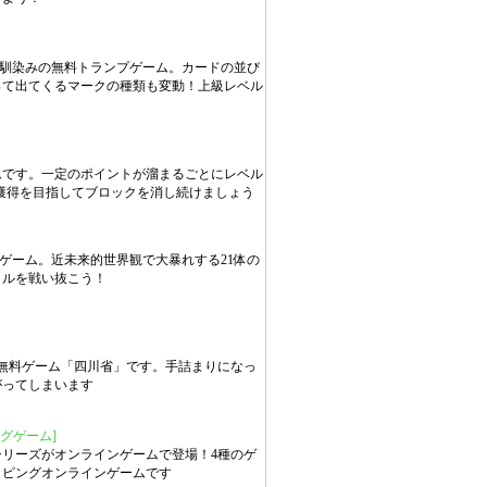
お馴染みの無料トランプゲーム。カードの並び
って出てくるマークの種類も変動！上級レベル
ムです。一定のポイントが溜まるごとにレベル
獲得を目指してブロックを消し続けましょう
ゲーム。近未来的世界観で大暴れする21体の
トルを戦い抜こう！
無料ゲーム「四川省」です。手詰まりになっ
がってしまいます
グゲーム]
リーズがオンラインゲームで登場！4種のゲ
イピングオンラインゲームです