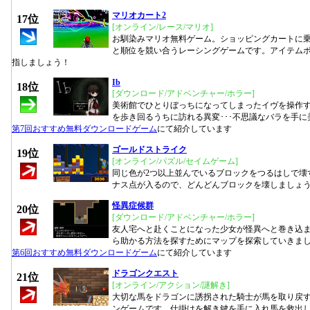
マリオカート2
17位
[オンライン/レース/マリオ]
お馴染みマリオ無料ゲーム。ショッピングカートに
と順位を競い合うレーシングゲームです。アイテム
指しましょう！
Ib
18位
[ダウンロード/アドベンチャー/ホラー]
美術館でひとりぼっちになってしまったイヴを操作
を歩き回るうちに訪れる異変･･･不思議なバラを手
第7回おすすめ無料ダウンロードゲーム
にて紹介しています
ゴールドストライク
19位
[オンライン/パズル/セイムゲーム]
同じ色が2つ以上並んでいるブロックをつるはしで壊
ナス点が入るので、どんどんブロックを壊しましょ
怪異症候群
20位
[ダウンロード/アドベンチャー/ホラー]
友人宅へと赴くことになった少女が怪異へと巻き込
ら助かる方法を探すためにマップを探索していきま
第6回おすすめ無料ダウンロードゲーム
にて紹介しています
ドラゴンクエスト
21位
[オンライン/アクション/謎解き]
大切な馬をドラゴンに誘拐された騎士が馬を取り戻
ンゲームです。仕掛けを解き鍵を手に入れ馬を救出