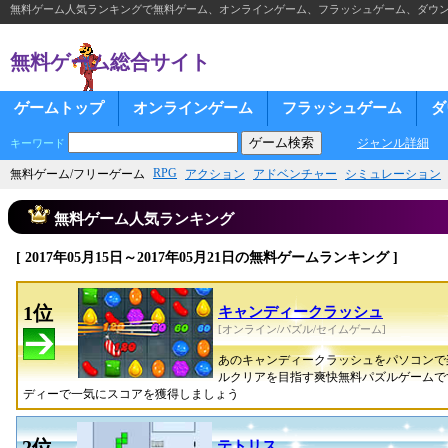
無料ゲーム人気ランキングで無料ゲーム、オンラインゲーム、フラッシュゲーム、ダウ
無料ゲーム総合サイト
ゲームトップ
オンラインゲーム
フラッシュゲーム
ダ
ジャンル詳細
キーワード
RPG
無料ゲーム/フリーゲーム
アクション
アドベンチャー
シミュレーション
無料ゲーム人気ランキング
[ 2017年05月15日～2017年05月21日の無料ゲームランキング ]
1位
キャンディークラッシュ
[オンライン/パズル/セイムゲーム]
あのキャンディークラッシュをパソコンで
ルクリアを目指す爽快無料パズルゲームで
ディーで一気にスコアを獲得しましょう
2位
テトリス