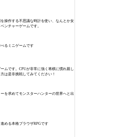
間を操作する不思議な時計を使い、なんとか女
ドベンチャーゲームです。
学べるミニゲームです
ゲームです。CPUが非常に強く将棋に慣れ親し
る方は是非挑戦してみてください！
ターを求めてモンスターハンターの世界へと出
進める本格ブラウザRPGです