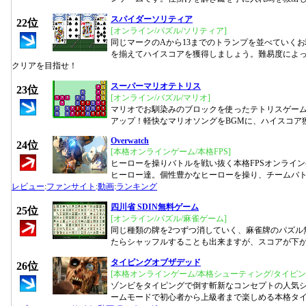
スパイダーソリティア
22位
[オンライン/パズル/ソリティア]
同じマークのAから13までのトランプを並べていく
を揃えてハイスコアを獲得しましょう。難易度によ
クリアを目指せ！
スーパーマリオテトリス
23位
[オンライン/パズル/マリオ]
マリオでお馴染みのブロックを使ったテトリスゲー
アップ！軽快なマリオソングをBGMに、ハイスコア
Overwatch
24位
[本格オンラインゲーム/本格FPS]
ヒーローを操りバトルを戦い抜く本格FPSオンライン
ヒーロー達。個性豊かなヒーローを操り、チームバ
レビュー
:
ファンサイト
:
動画
:
ランキング
四川省 SDIN無料ゲーム
25位
[オンライン/パズル/麻雀ゲーム]
同じ種類の牌を2つずつ消していく、麻雀牌のパズル
たらシャッフルすることも出来ますが、スコアが下
タイピングオブザデッド
26位
[本格オンラインゲーム/本格シューティング/タイピン
ゾンビをタイピングで倒す斬新なコンセプトの人気シ
ームモードで初心者から上級者まで楽しめる本格タ