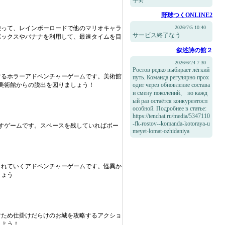
宇野
野球つくONLINE2
乗って、レインボーロードで他のマリオキャラ
2026/7/5 10:40
サービス終了なう
ボックスやバナナを利用して、最速タイムを目
叙述詩の館２
2026/6/24 7:30
Ростов редко выбирает лёгкий
するホラーアドベンチャーゲームです。美術館
путь. Команда регулярно прох
に美術館からの脱出を図りましょう！
одит через обновление состава
и смену поколений、 но кажд
ый раз остаётся конкурентосп
особной. Подробнее в статье:
https://tenchat.ru/media/5347110
-fk-rostov--komanda-kotoraya-u
すゲームです。スペースを残していればボー
meyet-lomat-ozhidaniya
う
まれていくアドベンチャーゲームです。怪異か
しょう
すため仕掛けだらけのお城を攻略するアクショ
しよう！