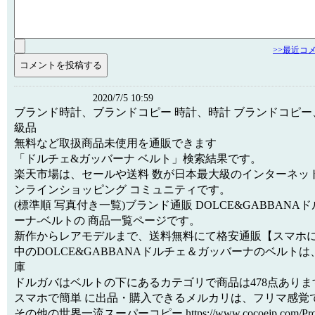
>>最近コ
2020/7/5 10:59
ブランド時計、ブランドコピー 時計、時計 ブランドコピー
級品
無料など取扱商品未使用を通販できます
「ドルチェ&ガッバーナ ベルト」検索結果です。
楽天市場は、セールや送料 数が日本最大級のインターネッ
ンラインショッピング コミュニティです。
(標準順 写真付き一覧)ブランド通販 DOLCE&GABBANA
ーナ-ベルトの 商品一覧ページです。
新作からレアモデルまで、送料無料にて格安通販【スマホに
中のDOLCE&GABBANAドルチェ＆ガッバーナのベルトは
庫
ドルガバはベルトの下にあるカテゴリで商品は478点ありま
スマホで簡単 に出品・購入できるメルカリは、フリマ感覚
その他の世界一流スーパーコピー https://www.cocoejp.com/Produc