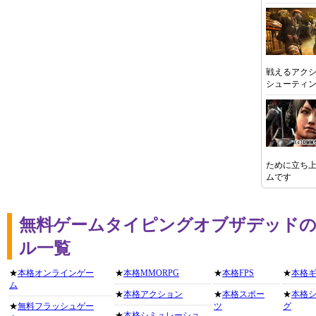
戦えるアク
シューティ
ために立ち上
ムです
無料ゲームタイピングオブザデッドの
ル一覧
★
本格オンラインゲー
★
本格MMORPG
★
本格FPS
★
本格
ム
★
本格アクション
★
本格スポー
★
本格
★
無料フラッシュゲー
ツ
グ
★
本格シミュレーショ