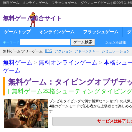
無料ゲーム、オンラインゲーム、フラッシュゲーム、ダウンロードゲームを6000件以上
無料ゲーム総合サイト
ゲームトップ
オンラインゲーム
フラッシュゲーム
ダ
ジャンル詳細
キーワード
RPG
無料ゲーム/フリーゲーム
アクション
アドベンチャー
シミュレーション
無料ゲーム
>
無料オンラインゲーム
>
本格シュ
ゲーム
無料ゲーム：タイピングオブザデ
[ 無料ゲーム本格シューティングタイピング
ゾンビをタイピングで倒す斬新なコンセプトの人気
4種のゲームモードで初心者から上級者まで楽しめ
す
サービスは終了し