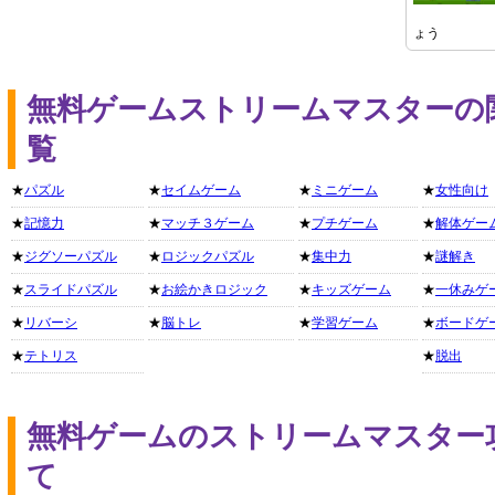
ょう
無料ゲームストリームマスターの
覧
★
パズル
★
セイムゲーム
★
ミニゲーム
★
女性向け
★
記憶力
★
マッチ３ゲーム
★
プチゲーム
★
解体ゲー
★
ジグソーパズル
★
ロジックパズル
★
集中力
★
謎解き
★
スライドパズル
★
お絵かきロジック
★
キッズゲーム
★
一休みゲ
★
リバーシ
★
脳トレ
★
学習ゲーム
★
ボードゲ
★
テトリス
★
脱出
無料ゲームのストリームマスター
て