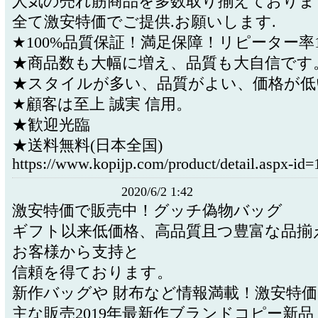
人気の売れ筋商品を多数取り揃えておりま
全て激安特価でご提供.お願いします.
★100%品質保証！満足保障！リピーター率1
★商品数も大幅に増え、品質も大自信です
★スタイルが多い、品質がよい、価格が低
★顧客は至上 誠実 信用。
★歓迎光臨
★送料無料(日本全国)
https://www.kopijp.com/product/detail.aspx-id
2020/6/2 1:42
激安特価で販売中！グッチ偽物バッグ
ギフト以来低価格、高品質且つ豊富な品揃
お客様から支持と
信頼を得ております。
新作バッグや 財布など情報満載！激安特
主な販売2019年最新作ブランドコピー新品