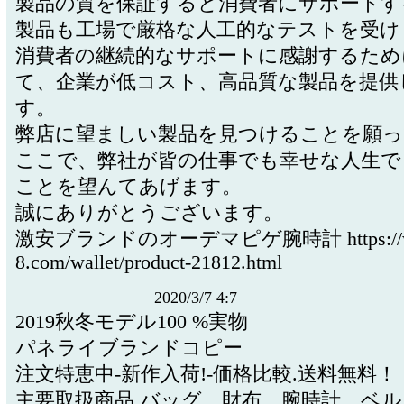
製品の質を保証すると消費者にサポートす
製品も工場で厳格な人工的なテストを受け
消費者の継続的なサポートに感謝するため
て、企業が低コスト、高品質な製品を提供
す。
弊店に望ましい製品を見つけることを願っ
ここで、弊社が皆の仕事でも幸せな人生で
ことを望んてあげます。
誠にありがとうございます。
激安ブランドのオーデマピゲ腕時計 https://ww
8.com/wallet/product-21812.html
2020/3/7 4:7
2019秋冬モデル100 %実物
パネライブランドコピー
注文特恵中-新作入荷!-価格比較.送料無料！
主要取扱商品 バッグ、財布、腕時計、ベル