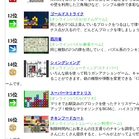
や壁を利用した三角飛びなど、シンプル操作で多彩
ゴールドストライク
12位
[オンライン/パズル/セイムゲーム]
同じ色が2つ以上並んでいるブロックをつるはしで壊
ナス点が入るので、どんどんブロックを壊しましょ
四川省
13位
[オンライン/パズル/麻雀ゲーム]
同じ種類の2つの牌を消していく、パズル系のランキ
シィングシィング
14位
[オンライン/シューティング/スナイパー]
いろんな銃を使って戦うガンアクションゲーム。キ
ることができます。銃の種類や弾数を変更できる「CH
ームです。
スーパーマリオテトリス
15位
[オンライン/パズル/マリオ]
マリオでお馴染みのブロックを使ったテトリスゲー
アップ！軽快なマリオソングをBGMに、ハイスコア
チキンフードカート
16位
[オンライン/シミュレーション/料理ゲーム]
制限時間内にお客さんの注文通りのチキンを調理し
さんにたくさん提供すると、レベルが上がってより