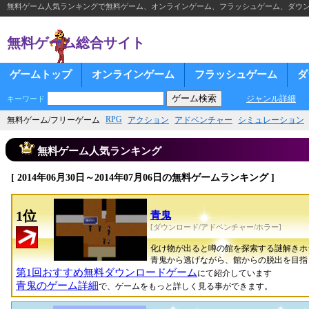
無料ゲーム人気ランキングで無料ゲーム、オンラインゲーム、フラッシュゲーム、ダウ
無料ゲーム総合サイト
ゲームトップ
オンラインゲーム
フラッシュゲーム
ダ
ジャンル詳細
キーワード
RPG
無料ゲーム/フリーゲーム
アクション
アドベンチャー
シミュレーション
無料ゲーム人気ランキング
[ 2014年06月30日～2014年07月06日の無料ゲームランキング ]
1位
青鬼
[ダウンロード/アドベンチャー/ホラー]
化け物が出ると噂の館を探索する謎解きホ
青鬼から逃げながら、館からの脱出を目指
第1回おすすめ無料ダウンロードゲーム
にて紹介しています
青鬼のゲーム詳細
で、ゲームをもっと詳しく見る事ができます。