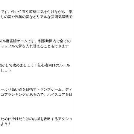
ムです。停止位置や時刻に気を付けながら、乗
切りの音や汽笛の音などリアルな雰囲気満載で
ズル麻雀牌ゲームです。制限時間内で全ての
シャッフルで牌を入れ替えることもできます
動かして攻めましょう！初心者向けのルール
ましょう
ラーより高い値を目指すトランプゲーム。ディ
スコアランキングがあるので、ハイスコアを目
すため仕掛けだらけのお城を攻略するアクショ
しよう！