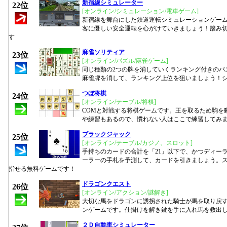
新宿線シミュレーター
22位
[オンライン/シミュレーション/電車ゲーム]
新宿線を舞台にした鉄道運転シミュレーションゲー
客に優しい安全運転を心がけていきましょう！踏み
す
麻雀ソリティア
23位
[オンライン/パズル/麻雀ゲーム]
同じ種類の2つの牌を消していくランキング付きのパ
麻雀牌を消して、ランキング上位を狙いましょう！
つぼ将棋
24位
[オンライン/テーブル/将棋]
COMと対戦する将棋ゲームです。王を取るため駒を
や練習もあるので、慣れない人はここで練習してみ
ブラックジャック
25位
[オンライン/テーブル/カジノ、スロット]
手持ちのカードの合計を「21」以下で、かつディー
ーラーの手札を予測して、カードを引きましょう。
指せる無料ゲームです！
ドラゴンクエスト
26位
[オンライン/アクション/謎解き]
大切な馬をドラゴンに誘拐された騎士が馬を取り戻
ンゲームです。仕掛けを解き鍵を手に入れ馬を救出
２Ｄ自動車シミュレーター