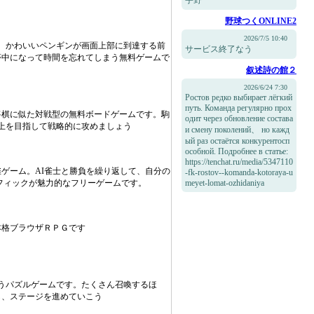
宇野
野球つくONLINE2
2026/7/5 10:40
。かわいいペンギンが画面上部に到達する前
サービス終了なう
夢中になって時間を忘れてしまう無料ゲームで
叙述詩の館２
2026/6/24 7:30
Ростов редко выбирает лёгкий
путь. Команда регулярно прох
将棋に似た対戦型の無料ボードゲームです。駒
одит через обновление состава
上を目指して戦略的に攻めましょう
и смену поколений、 но кажд
ый раз остаётся конкурентосп
особной. Подробнее в статье:
https://tenchat.ru/media/5347110
雀ゲーム。AI雀士と勝負を繰り返して、自分の
-fk-rostov--komanda-kotoraya-u
フィックが魅力的なフリーゲームです。
meyet-lomat-ozhidaniya
本格ブラウザＲＰＧです
うパズルゲームです。たくさん召喚するほ
し、ステージを進めていこう