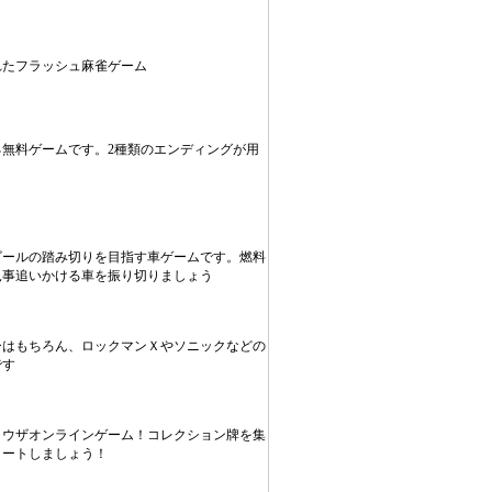
れたフラッシュ麻雀ゲーム
無料ゲームです。2種類のエンディングが用
う
ゴールの踏み切りを目指す車ゲームです。燃料
見事追いかける車を振り切りましょう
ーはもちろん、ロックマンＸやソニックなどの
です
ラウザオンラインゲーム！コレクション牌を集
リートしましょう！