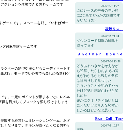
なアクションを体験できる無料ゲームです
2026/8/2 11:22
ぷにレースの中央の赤い枠
に2つ星てどっかの国旗です
かいな（笑）
すゲームです。スペースを残していればボー
う
破壊リス。
2026/8/1 21:24
ダウンロード制限の解除を
待ってます
ング付麻雀牌ゲームです
Ａｎｏｔｈｅｒ Ｂｏｕｎｄ
2026/7/20 13:56
どうあるべきかを考えなが
ャラクターの髪型や服などもコーディネートす
ら逆算したらおおよその答
EATS」モードで初心者でも楽しめる無料ゲ
えがわかるから残りの数個
は総当りして見つけた
こういうことを初めてやっ
たけど試行錯誤がわりと楽
しめた
ムです。一定のポイントが溜まるごとにレベル
確かにクオリティ高いとは
獲得を目指してブロックを消し続けましょう
言えないけどそんな恥ずか
しがるほどかなと思った
Bear Golf Tour
て提供する経営シュミレーションゲーム。お客
忙しくなります。チキンが食べたくなる無料ゲ
2026/7/5 10:57