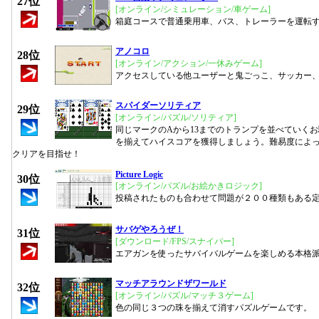
27位
[オンライン/シミュレーション/車ゲーム]
箱庭コースで普通乗用車、バス、トレーラーを運転
アノコロ
28位
[オンライン/アクション/一休みゲーム]
アクセスしている他ユーザーと鬼ごっこ、サッカー
スパイダーソリティア
29位
[オンライン/パズル/ソリティア]
同じマークのAから13までのトランプを並べていく
を揃えてハイスコアを獲得しましょう。難易度によ
クリアを目指せ！
Picture Logic
30位
[オンライン/パズル/お絵かきロジック]
投稿されたものも合わせて問題が２００種類もある
サバゲやろうぜ！
31位
[ダウンロード/FPS/スナイパー]
エアガンを使ったサバイバルゲームを楽しめる本格
マッチアラウンドザワールド
32位
[オンライン/パズル/マッチ３ゲーム]
色の同じ３つの珠を揃えて消すパズルゲームです。