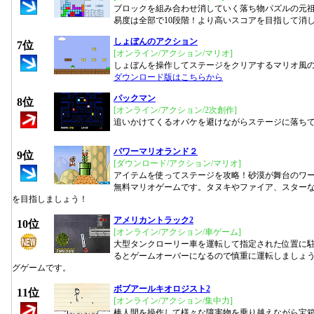
ブロックを組み合わせ消していく落ち物パズルの元
易度は全部で10段階！より高いスコアを目指して消
しょぼんのアクション
7位
[オンライン/アクション/マリオ]
しょぼんを操作してステージをクリアするマリオ風
ダウンロード版はこちらから
パックマン
8位
[オンライン/アクション/2次創作]
追いかけてくるオバケを避けながらステージに落ち
パワーマリオランド２
9位
[ダウンロード/アクション/マリオ]
アイテムを使ってステージを攻略！砂漠が舞台のワー
無料マリオゲームです。タヌキやファイア、スター
を目指しましょう！
アメリカントラック2
10位
[オンライン/アクション/車ゲーム]
大型タンクローリー車を運転して指定された位置に
るとゲームオーバーになるので慎重に運転しましょ
グゲームです。
ボブアールキオロジスト2
11位
[オンライン/アクション/集中力]
棒人間を操作して様々な障害物を乗り越えながら宝