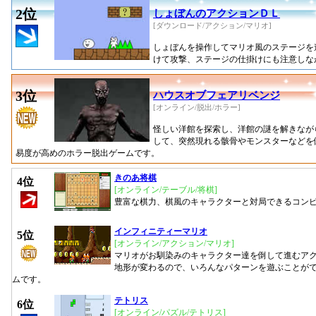
2位
しょぼんのアクションＤＬ
[ダウンロード/アクション/マリオ]
しょぼんを操作してマリオ風のステージを
けて攻撃、ステージの仕掛けにも注意しな
3位
ハウスオブフェアリベンジ
[オンライン/脱出/ホラー]
怪しい洋館を探索し、洋館の謎を解きなが
して、突然現れる骸骨やモンスターなどを
易度が高めのホラー脱出ゲームです。
きのあ将棋
4位
[オンライン/テーブル/将棋]
豊富な棋力、棋風のキャラクターと対局できるコン
インフィニティーマリオ
5位
[オンライン/アクション/マリオ]
マリオがお馴染みのキャラクター達を倒して進むア
地形が変わるので、いろんなパターンを遊ぶことが
ムです。
テトリス
6位
[オンライン/パズル/テトリス]