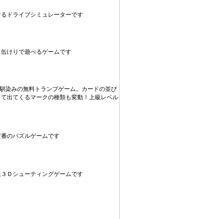
するドライブシミュレーターです
、缶けりで遊べるゲームです
お馴染みの無料トランプゲーム。カードの並び
って出てくるマークの種類も変動！上級レベル
定番のパズルゲームです
派３Ｄシューティングゲームです