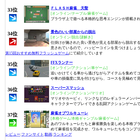
ＦＬＡＳＨ麻雀 天聖
33位
[オンライン/テーブル/麻雀ゲーム]
ブラウザ上で遊べる本格的な思考エンジンが搭載さ
景色のいい部屋からの脱出
34位
[オンライン/脱出/謎解き]
仕掛けが施された良い景色が見える部屋から脱出する
意されているので、ハッピーコインを見つけましょ
第15回おすすめ無料フラッシュゲーム
にて紹介しています
FFXランナー
35位
[オンライン/アクション/車ゲーム]
追いかけてくる車から逃げながらアイテムを集めて
や車の損傷度に気を付けながら、コースを見極めて
スーパースマッシュ
36位
[オンライン/アクション/マリオ]
マリオやカービィ、リンクなどのレギュラーメンバ
キャラクターでプレイできる乱闘アクションゲーム
麻雀オブワルキューレ
37位
[本格ゲーム/本格ギャンブル/麻雀ゲーム]
あのワルキューレたちと麻雀勝負を楽しめる本格ブ
めて麻雀役を完成させ、ワルキューレたちをコンプ
レビュー
:
ファンサイト
:
動画
:
ランキング