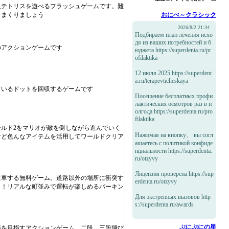
祖テトリスを遊べるフラッシュゲームです。難
しまくりましょう
おにべ～クラシック
2026/8/2 21:34
Подбираем план лечения исхо
дя из ваших потребностей и б
のアクションゲームです
юджета https://superdenta.ru/pr
ofilaktika
12 июля 2025 https://superdent
a.ru/terapevticheskaya
ているドットを回収するゲームです
Посещение бесплатных профи
лактических осмотров раз в п
олгода https://superdenta.ru/pro
filaktika
ルド2をマリオが敵を倒しながら進んでいく
Нажимая на кнопку、 вы согл
など色んなアイテムを活用してワールドクリア
ашаетесь с политикой конфиде
нциальности https://superdenta.
ru/otzyvy
Лицензия проверена https://sup
駐車する無料ゲーム。道路以外の場所に衝突す
erdenta.ru/otzyvy
う！リアルな町並みで運転が楽しめるパーキン
Для экстренных вызовов http
s://superdenta.ru/awards
ぷにぷにの星
箱を目指すアクションゲーム。二段、三段飛び