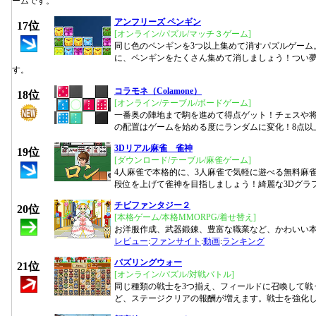
ームです。
アンフリーズ ペンギン
17位
[オンライン/パズル/マッチ３ゲーム]
同じ色のペンギンを3つ以上集めて消すパズルゲーム
に、ペンギンをたくさん集めて消しましょう！つい
す。
コラモネ（Colamone）
18位
[オンライン/テーブル/ボードゲーム]
一番奥の陣地まで駒を進めて得点ゲット！チェスや
の配置はゲームを始める度にランダムに変化！8点以
3Dリアル麻雀 雀神
19位
[ダウンロード/テーブル/麻雀ゲーム]
4人麻雀で本格的に、3人麻雀で気軽に遊べる無料麻
段位を上げて雀神を目指しましょう！綺麗な3Dグラ
チビファンタジー２
20位
[本格ゲーム/本格MMORPG/着せ替え]
お洋服作成、武器鍛錬、豊富な職業など、かわいい
レビュー
:
ファンサイト
:
動画
:
ランキング
パズリングウォー
21位
[オンライン/パズル/対戦バトル]
同じ種類の戦士を3つ揃え、フィールドに召喚して戦
ど、ステージクリアの報酬が増えます。戦士を強化