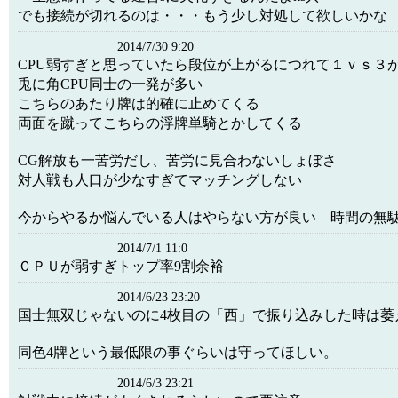
でも接続が切れるのは・・・もう少し対処して欲しいかな
2014/7/30 9:20
CPU弱すぎと思っていたら段位が上がるにつれて１ｖｓ３
兎に角CPU同士の一発が多い
こちらのあたり牌は的確に止めてくる
両面を蹴ってこちらの浮牌単騎とかしてくる
CG解放も一苦労だし、苦労に見合わないしょぼさ
対人戦も人口が少なすぎてマッチングしない
今からやるか悩んでいる人はやらない方が良い 時間の無
2014/7/1 11:0
ＣＰＵが弱すぎトップ率9割余裕
2014/6/23 23:20
国士無双じゃないのに4枚目の「西」で振り込みした時は萎
同色4牌という最低限の事ぐらいは守ってほしい。
2014/6/3 23:21