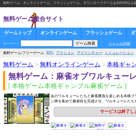
無料ゲーム、オンラインゲーム、フラッシュゲーム、ダウンロードゲームを6000件以上
無料ゲーム総合サイト
ゲームトップ
オンラインゲーム
フラッシュゲーム
ダ
ジャンル詳細
キーワード
RPG
無料ゲーム/フリーゲーム
アクション
アドベンチャー
シミュレーション
無料ゲーム
>
無料オンラインゲーム
>
本格ギャ
無料ゲーム：麻雀オブワルキュー
[ 本格ゲーム本格ギャンブル麻雀ゲーム ]
あのワルキューレたちと麻雀勝負を楽しめる本格ブ
ン牌を集めて麻雀役を完成させ、ワルキューレたち
サービスは終了し