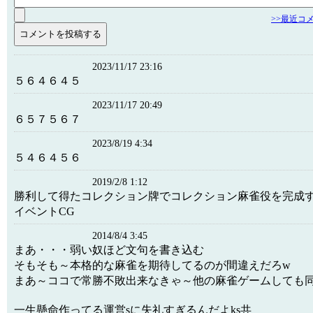
>>最近コ
2023/11/17 23:16
５６４６４５
2023/11/17 20:49
６５７５６７
2023/8/19 4:34
５４６４５６
2019/2/8 1:12
勝利して得たコレクション牌でコレクション麻雀役を完成
イベントCG
2014/8/4 3:45
まあ・・・弱い奴ほど文句を書き込む
そもそも～本格的な麻雀を期待してるのが間違えだろw
まあ～ココで常勝不敗出来なきゃ～他の麻雀ゲームしても
一生懸命作ってる運営sに失礼すぎるんだよks共