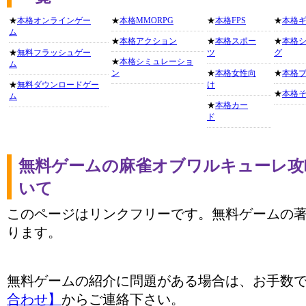
★
本格オンラインゲー
★
本格MMORPG
★
本格FPS
★
本格
ム
★
本格アクション
★
本格スポー
★
本格
★
無料フラッシュゲー
ツ
グ
★
本格シミュレーショ
ム
ン
★
本格女性向
★
本格
★
無料ダウンロードゲー
け
★
本格
ム
★
本格カー
ド
無料ゲームの麻雀オブワルキューレ攻
いて
このページはリンクフリーです。無料ゲームの
ります。
無料ゲームの紹介に問題がある場合は、お手数
合わせ】
からご連絡下さい。