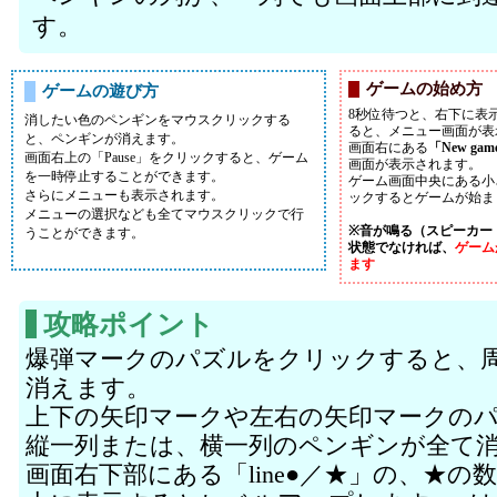
す。
ゲームの始め方
ゲームの遊び方
8秒位待つと、右下に表
消したい色のペンギンをマウスクリックする
ると、メニュー画面が表
と、ペンギンが消えます。
画面右にある
「New gam
画面右上の「Pause」をクリックすると、ゲーム
画面が表示されます。
を一時停止することができます。
ゲーム画面中央にある小
さらにメニューも表示されます。
ックするとゲームが始ま
メニューの選択なども全てマウスクリックで行
※音が鳴る（スピーカー
うことができます。
状態でなければ、
ゲーム
ます
攻略ポイント
爆弾マークのパズルをクリックすると、
消えます。
上下の矢印マークや左右の矢印マークの
縦一列または、横一列のペンギンが全て
画面右下部にある「line●／★」の、★