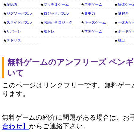
★
記憶力
★
マッチ３ゲーム
★
プチゲーム
★
解体ゲー
★
ジグソーパズル
★
ロジックパズル
★
集中力
★
謎解き
★
スライドパズル
★
お絵かきロジック
★
キッズゲーム
★
一休みゲ
★
リバーシ
★
脳トレ
★
学習ゲーム
★
ボードゲ
★
テトリス
★
脱出
無料ゲームのアンフリーズ ペン
いて
このページはリンクフリーです。無料ゲー
ります。
無料ゲームの紹介に問題がある場合は、お
合わせ】
からご連絡下さい。