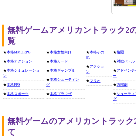
無料ゲームアメリカントラック2
覧
★
本格MMORPG
★
本格女性向け
★
本格その
★
格闘
他
★
本格アクション
★
本格カード
★
対戦バトル
★
アクショ
★
本格シミュレーショ
★
本格ギャンブル
★
アドベンチ
ン
ン
ー
★
本格シューティン
★
マリオ
★
本格FPS
グ
★
西部劇
★
本格スポーツ
★
本格ブラウザ
★
シューティ
グ
無料ゲームのアメリカントラック
て