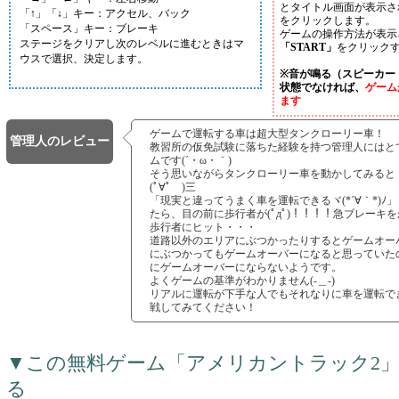
とタイトル画面が表示さ
「↑」「↓」キー：アクセル、バック
をクリックします。
「スペース」キー：ブレーキ
ゲームの操作方法が表示
ステージをクリアし次のレベルに進むときはマ
「START」
をクリック
ウスで選択、決定します。
※音が鳴る（スピーカー
状態でなければ、
ゲーム
ます
ゲームで運転する車は超大型タンクローリー車！
管理人のレビュー
教習所の仮免試験に落ちた経験を持つ管理人にはと
ムです(´・ω・｀)
そう思いながらタンクローリー車を動かしてみると
(ﾟ∀ﾟ )三
「現実と違ってうまく車を運転できるヾ(*´∀｀*)
たら、目の前に歩行者が(ﾟдﾟ)！！！！急ブレーキ
歩行者にヒット・・・
道路以外のエリアにぶつかったりするとゲームオー
にぶつかってもゲームオーバーになると思っていた
にゲームオーバーにならないようです。
よくゲームの基準がわかりません(-＿-)
リアルに運転が下手な人でもそれなりに車を運転で
戦してみてください！
▼この無料ゲーム「アメリカントラック2
る