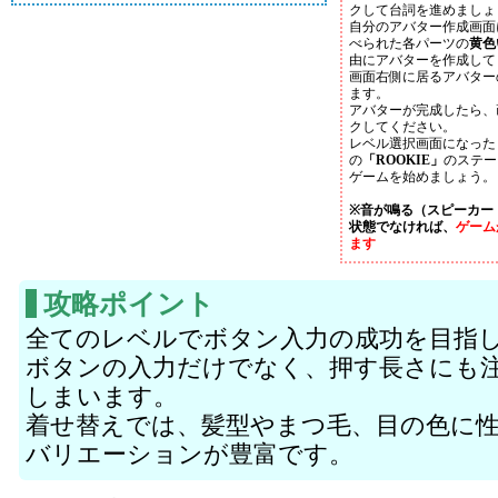
クして台詞を進めましょ
自分のアバター作成画面
べられた各パーツの
黄色
由にアバターを作成して
画面右側に居るアバター
ます。
アバターが完成したら、
クしてください。
レベル選択画面になった
の
「ROOKIE」
のステー
ゲームを始めましょう。
※音が鳴る（スピーカー
状態でなければ、
ゲーム
ます
攻略ポイント
全てのレベルでボタン入力の成功を目指
ボタンの入力だけでなく、押す長さにも
しまいます。
着せ替えでは、髪型やまつ毛、目の色に
バリエーションが豊富です。