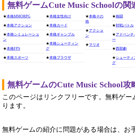
無料ゲームCute Music Scho
★
本格MMORPG
★
本格女性向け
★
本格その
★
格闘
他
★
本格アクション
★
本格カード
★
対戦バトル
★
アクショ
★
本格シミュレーショ
★
本格ギャンブル
★
アドベンチ
ン
ン
ー
★
本格シューティン
★
マリオ
★
本格FPS
グ
★
西部劇
★
本格スポーツ
★
本格ブラウザ
★
シューティ
グ
無料ゲームのCute Music Sch
このページはリンクフリーです。無料ゲー
ります。
無料ゲームの紹介に問題がある場合は、お