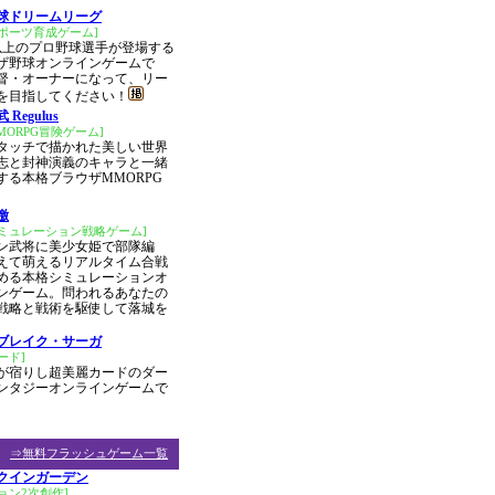
球ドリームリーグ
ポーツ育成ゲーム]
名以上のプロ野球選手が登場する
ザ野球オンラインゲームで
督・オーナーになって、リー
を目指してください！
Regulus
MORPG冒険ゲーム]
タッチで描かれた美しい世界
志と封神演義のキャラと一緒
する本格ブラウザMMORPG
檄
シミュレーション戦略ゲーム]
ン武将に美少女姫で部隊編
えて萌えるリアルタイム合戦
める本格シミュレーションオ
ンゲーム。問われるあなたの
戦略と戦術を駆使して落城を
ブレイク・サーガ
ード]
が宿りし超美麗カードのダー
ンタジーオンラインゲームで
⇒無料フラッシュゲーム一覧
クインガーデン
ョン2次創作]