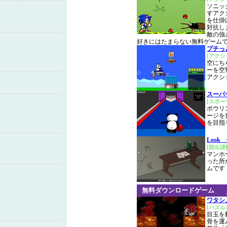
ソニッ
すアク
を仕掛
対抗し
敵の強
好きにはたまらない無料ゲーム
プチっ
[アクシ
空にち
ーを空
アクシ
スーパ
[スポー
ボウリ
ージを
を目指
Look
[脱出謎
マンホ
った所
ムです
無料ダウンロードゲーム
ワタシ
[パズル
目玉を
骨を運