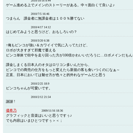
2010/10/16 8:44
ゲーム進める上でメインのストーリーがある。中々面白くて良いよ♪
2010/7/5 16:46
つまらん 課金者に無課金者は１００％勝てない
2010/4/17 14:12
はじめてみようと思うけど、おもしろいの？
2010/3/20 6:38
↑俺もピンコが強い＆カワイイで気に入ってたけど、
ロボが大きすぎて邪魔で萎える
ピンコ単体で街中を走り回った方が100倍かわいいだろうに…ロボメインだもん
課金しまくる日本人のオタはロリコン多いんだから、
ピンコでの商売の仕方をもっと変えたら新規の客も食いつくのになぁ～
正直、日本においては魅せ方が色々と的外れなゲームだと思う
2010/2/25 18:9
ピンコちゃんが可愛いです。
2010/2/12 21:54
謝謝 !
優希乃
2009/11/16 18:36
グラフィックと音楽はいいと思うですぅ♪
でも内容はいまひとつですぅ＞＜；