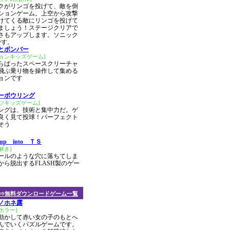
クがリンゴを投げて、敵を倒
ションゲーム。上空から攻撃
けてくる敵にリンゴを投げて
ましょう！ステージクリアで
さもアップします。ソニック
です。
とボンバー
ョンキッズゲーム]
らばったスペースクリーチャ
飛ぶ乗り物を操作して集める
ョンです
ーボウリング
ツキッズゲーム]
ングは、技術と集中力だ。ゲ
良く見て投球！パーフェクト
そう
 up into ＴＳ
解き]
ールのような穴に落ちてしま
から脱出するFLASH製のゲー
⇒無料ダウンロードゲーム一覧
ノホネ露
ホラー]
動かして赤い女の子のもとへ
んでいくパズルゲームです。