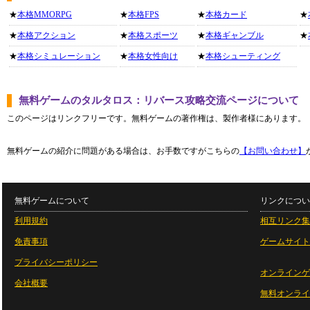
★
本格MMORPG
★
本格FPS
★
本格カード
★
★
本格アクション
★
本格スポーツ
★
本格ギャンブル
★
★
本格シミュレーション
★
本格女性向け
★
本格シューティング
無料ゲームのタルタロス：リバース攻略交流ページについて
このページはリンクフリーです。無料ゲームの著作権は、製作者様にあります。
無料ゲームの紹介に問題がある場合は、お手数ですがこちらの
【お問い合わせ】
無料ゲームについて
リンクについ
利用規約
相互リンク集
免責事項
ゲームサイト
プライバシーポリシー
オンラインゲ
会社概要
無料オンライ