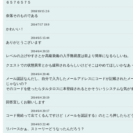
６５７６５７５
2018/10/15 2:6
奈落そのものである
2014/7/17 19:9
かわいい！
2014/6/5 15:44
ありがとうございます
2014/6/4 20:53
レベルの上げやすさとか高級装備の入手難易度は前より簡単になるらしいね。
クエストでの状態異常とかも緩和されるらしいけどそこはやめてほしいかなあ
2014/6/4 20:46
メール認証なんだし、自分で入力したメールアドレスにコードが記載されたメ
じゃないの？
そのコードを使ったらタルタロスに本登録されるとかそういうシステムな気が
2014/6/4 20:19
回答宜しくお願いします
2014/6/4 20:17
コード発給って出てくるんですけど（メールを認証する）のところ押したらど
2014/6/3 22:40
リバースかぁ、ストーリーどうなったんだろう？