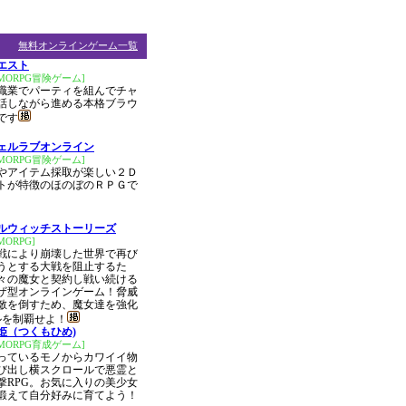
無料オンラインゲーム一覧
エスト
MORPG冒険ゲーム]
職業でパーティを組んでチャ
話しながら進める本格ブラウ
です
ェルラブオンライン
MORPG冒険ゲーム]
やアイテム採取が楽しい２Ｄ
トが特徴のほのぼのＲＰＧで
ルウィッチストーリーズ
ORPG]
戦により崩壊した世界で再び
うとする大戦を阻止するた
々の魔女と契約し戦い続ける
ザ型オンラインゲーム！脅威
敵を倒すため、魔女達を強化
ルを制覇せよ！
姫（つくもひめ)
MORPG育成ゲーム]
っているモノからカワイイ物
び出し横スクロールで悪霊と
撃RPG。お気に入りの美少女
鍛えて自分好みに育てよう！