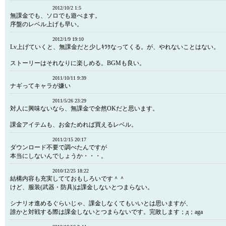
2012/10/2 1:5
無課金でも、ソロでも遊べます。
序盤のレベル上げも早い。
2012/1/9 19:10
Lv上げていくと、無課金だと少しｷﾂｸなってくる。が、やれないことはない。
ストーリーはそれなりに楽しめる。BGMも良い。
2011/10/11 9:39
ナギってキャラが嫌い
2011/5/26 23:29
対人に興味ないなら、無課金で全然OKだと思います。
課金アイテムも、お金ためれば買えるレベル。
2011/2/15 20:17
ダウンロード不要で調べたんですが
本当にしないんでしょうか・・・。
2010/12/25 18:22
結構内容も充実してておもしろいです＾＾
けど、服装(武器・防具)は課金しないとつまらない。
シナリオ進めるぐらいじゃ、課金しなくてもいいとは思いますが、
誰かと対戦する際は課金しないとつまらないです。完敗します；д；aga