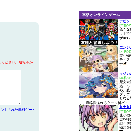
本格オンラインゲーム
チビク
[本格M
色々な
ットで
ザRPG
エンジ
[本格M
乗り物
ティス
てください。通報等が
す
マジカ
[本格MM
魔女大
起ころ
め、数
ブラウ
となる
し、戦略性溢れるターン制バト
九十九
メントされた無料ゲーム
[本格M
魂が宿
霊を呼
戦う進
物霊を