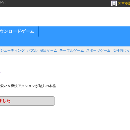
紹介！
スマホ
ウンロードゲーム
シューティング
パズル
脱出ゲーム
テーブルゲーム
スポーツゲーム
女性向け
ス
可愛い＆爽快アクションが魅力の本格
ました