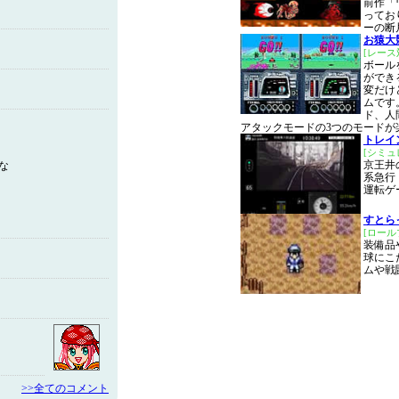
前作「
ってお
ーの断
お猿大
[レース
ボール
ができ
変だけ
ムです
ド、人
アタックモードの3つのモードが
トレイ
[シミ
京王井
な
系急行
運転ゲ
すとら
[ロー
装備品
球にこ
ムや戦
>>全てのコメント