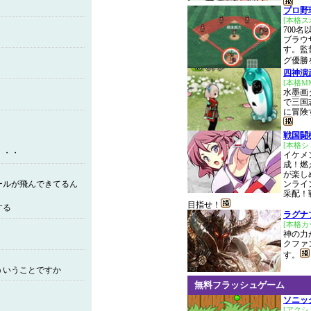
プロ野
[本格ス
700
ブラウ
す。監
グ優勝
四神演武 
[本格M
水墨画
で三国
に冒険
戦国闘
[本格
・・・
イケメ
成！燃
が楽し
ールが飛んできてるん
ンライ
采配！
目指せ！
する
ラグナ
[本格カ
神の力
クファ
す。
ういうことですか
無料フラッシュゲーム
ソニッ
[アクシ