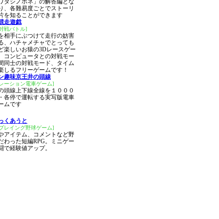
ワタシノホネ」の解答編とな
り、各難易度ごとでストーリ
片を知ることができます
競走遊戯
対戦バトル]
を相手にぶつけて走行の妨害
る、ハチャメチャでとっても
ど楽しいお猿の3Dレースゲー
。コンピュータとの対戦モー
間同士の対戦モード、タイム
楽しるフリーゲームです！
ン趣味京王井の頭線
ュレーション電車ゲーム]
の頭線上下線全線を１０００
・各停で運転する実写版電車
ームです
っくあうと
ルプレイング野球ゲーム]
やアイテム、コメントなど野
だわった短編RPG。ミニゲー
闘で経験値アップ。