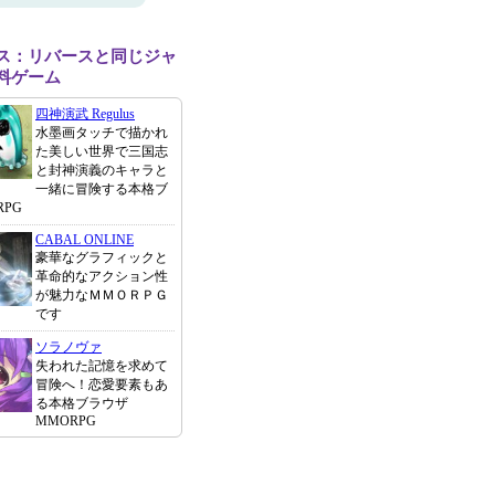
ス：リバースと同じジャ
料ゲーム
四神演武 Regulus
水墨画タッチで描かれ
た美しい世界で三国志
と封神演義のキャラと
一緒に冒険する本格ブ
PG
CABAL ONLINE
豪華なグラフィックと
革命的なアクション性
が魅力なＭＭＯＲＰＧ
です
ソラノヴァ
失われた記憶を求めて
冒険へ！恋愛要素もあ
る本格ブラウザ
MMORPG