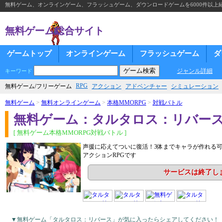
無料ゲーム、オンラインゲーム、フラッシュゲーム、ダウンロードゲームを6000件以上
無料ゲーム総合サイト
ゲームトップ
オンラインゲーム
フラッシュゲーム
ダ
ジャンル詳細
キーワード
RPG
無料ゲーム/フリーゲーム
アクション
アドベンチャー
シミュレーション
無料ゲーム
>
無料オンラインゲーム
>
本格MMORPG
>
対戦バトル
無料ゲーム：タルタロス：リバー
[ 無料ゲーム本格MMORPG対戦バトル ]
声援に応えてついに復活！3体までキャラが作れる
アクションRPGです
サービスは終了し
▼無料ゲーム「タルタロス：リバース」が気に入ったらシェアしてください！