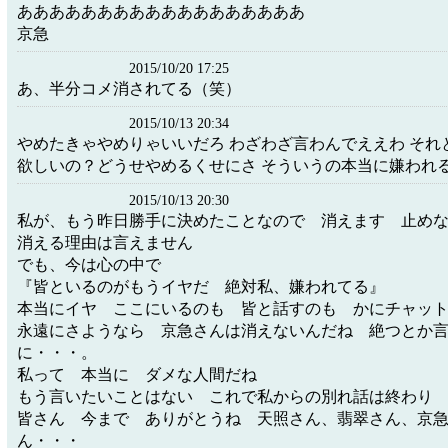
ああああああああああああああああああ
京急
2015/10/20 17:25
あ、半分コメ消されてる（笑）
2015/10/13 20:34
やめたきゃやめりゃいいだろ わざわざ言わんでええわ それ
欲しいの？どうせやめるくせにさ そういうの本当に嫌われ
2015/10/13 20:30
私が、もう昨日勝手に決めたことなので 消えます 止め
消える理由は言えません
でも、今は心の中で
『皆といるのがもうイヤだ 絶対私、嫌われてる』
本当にイヤ ここにいるのも 皆と話すのも かにチャッ
永遠にさようなら 京急さんは消えないんだね 絶つとか
に・・・。
私って 本当に ダメな人間だね
もう言いたいことはない これで私からの別れ話は終わり
皆さん 今まで ありがとうね 天照さん、翡翠さん、京
ん・・・