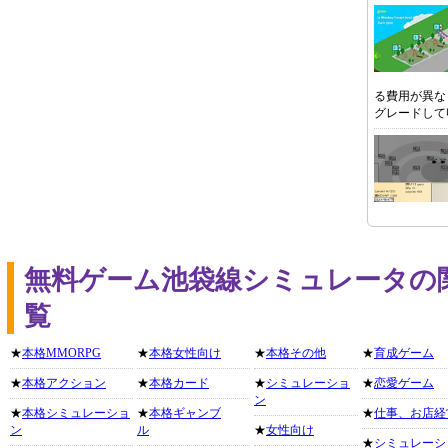
る費用が異な
グレードして
無料ゲーム池袋線シミュレータの
覧
★
本格MMORPG
★
本格女性向け
★
本格その他
★
育成ゲーム
★
本格アクション
★
本格カード
★
シミュレーショ
★
恋愛ゲーム
ン
★
本格シミュレーショ
★
本格ギャンブ
★
仕事、お店経
ン
ル
★
女性向け
★
シミュレーシ