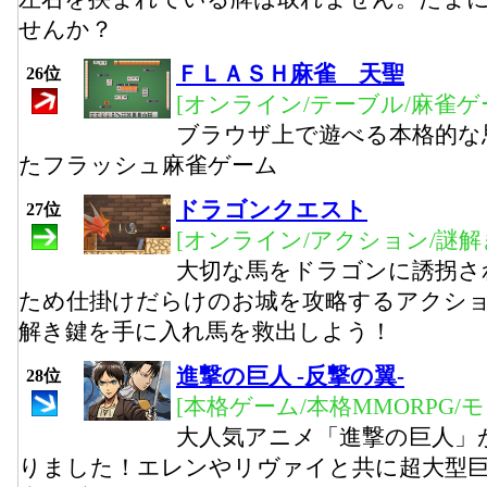
せんか？
ＦＬＡＳＨ麻雀 天聖
26位
[オンライン/テーブル/麻雀ゲ
ブラウザ上で遊べる本格的な
たフラッシュ麻雀ゲーム
ドラゴンクエスト
27位
[オンライン/アクション/謎解
大切な馬をドラゴンに誘拐さ
ため仕掛けだらけのお城を攻略するアクシ
解き鍵を手に入れ馬を救出しよう！
進撃の巨人 -反撃の翼-
28位
[本格ゲーム/本格MMORPG/
大人気アニメ「進撃の巨人」
りました！エレンやリヴァイと共に超大型