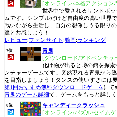
[オンライン/本格アクション/
世界中で愛されるサンドボッ
ムです。シンプルだけど自由度の高い世界
戦いながら生活し、自分の想像しうる限りの
達と共感しよう！
レビュー
:
ファンサイト
:
動画
:
ランキング
青鬼
7位
[ダウンロード/アドベンチャー
化け物が出ると噂の館を探索
ンチャーゲームです。突然現れる青鬼から
を目指しましょう！タンスの使いすぎには
第1回おすすめ無料ダウンロードゲーム
にて
青鬼のゲーム詳細
で、ゲームをもっと詳し
キャンディークラッシュ
8位
[オンライン/パズル/セイムゲ