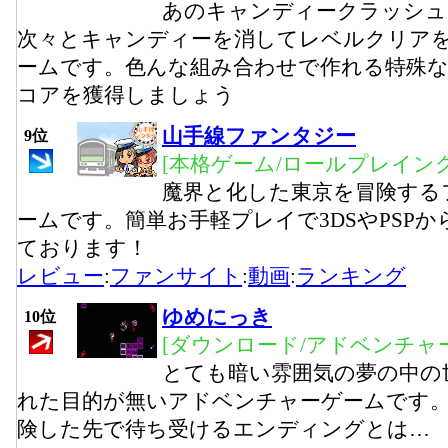
あのキャンディークラッシュ
次々とキャンディーを消してレベルクリア
ームです。色んな組み合わせで作れる特殊
コアを獲得しましょう
山手線ファンタジー
9位
[本格ゲーム/ロールプレイング
魔界と化した東京を冒険する
ームです。簡単お手軽プレイで3DSやPSP
ております！
レビュー
:
ファンサイト
:
動画
:
ランキング
ゆめにっき
10位
[ダウンロード/アドベンチャー
とても暗い雰囲気の夢の中の
れた目的が無いアドベンチャーゲームです。
険した先で待ち受けるエンディングとは…