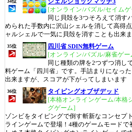
シェルショックマッチ3
34位
[オンライン/パズル/セイムゲ
同じ貝殻を3つそろえて消す
められた手数内に沢山シェルを消して高得
ャルシェルで一気に貝殻を消すことも出来ま
四川省 SDIN無料ゲーム
35位
[オンライン/パズル/麻雀ゲー
同じ種類の牌を2つずつ消し
料ゲーム「四川省」です。手詰まりになっ
出来ますが、スコアが下がってしまいます
タイピングオブザデッド
36位
[本格オンラインゲーム/本格
グゲーム]
ゾンビをタイピングで倒す斬新なコンセプ
ラインゲームで登場！4種のゲームモードで