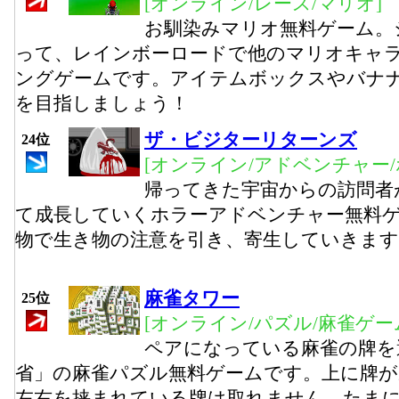
[オンライン/レース/マリオ]
お馴染みマリオ無料ゲーム。
って、レインボーロードで他のマリオキャ
ングゲームです。アイテムボックスやバナ
を目指しましょう！
ザ・ビジターリターンズ
24位
[オンライン/アドベンチャー/
帰ってきた宇宙からの訪問者
て成長していくホラーアドベンチャー無料
物で生き物の注意を引き、寄生していきます
麻雀タワー
25位
[オンライン/パズル/麻雀ゲー
ペアになっている麻雀の牌を
省」の麻雀パズル無料ゲームです。上に牌が
左右を挟まれている牌は取れません。たま