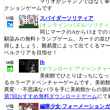
マリオがジャンプではなく拳
クションゲームです
スパイダーソリティア
15位
[オンライン/パズル/ソリティ
同じマークのAから13まで
馴染みの無料トランプゲーム。カードの並
得しましょう。難易度によって出てくるマー
ベルクリアを目指せ！
Ib
16位
[ダウンロード/アドベンチャー
美術館でひとりぼっちになっ
るホラーアドベンチャーゲームです。美術
異変･･･不思議なバラを手に美術館からの脱
第7回おすすめ無料ダウンロードゲーム
にて
編隊少女-フォーメーション
17位