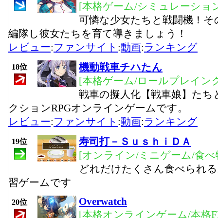
[本格ゲーム/シミュレーション
可憐な少女たちと戦闘機！そ
編隊し彼女たちを育て導きましょう！
レビュー
:
ファンサイト
:
動画
:
ランキング
機動戦車チハたん
18位
[本格ゲーム/ロールプレイング
戦車の擬人化【戦車娘】たち
クションRPGオンラインゲームです。
レビュー
:
ファンサイト
:
動画
:
ランキング
寿司打－ＳｕｓｈｉＤＡ
19位
[オンライン/ミニゲーム/食べ
どれだけたくさん食べられる
習ゲームです
Overwatch
20位
[本格オンラインゲーム/本格FP