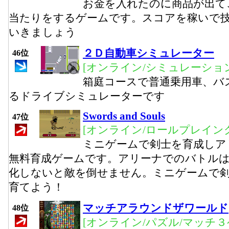
お金を入れたのに商品が出て
当たりをするゲームです。スコアを稼いで
いきましょう
２Ｄ自動車シミュレーター
46位
[オンライン/シミュレーション
箱庭コースで普通乗用車、バ
るドライブシミュレーターです
Swords and Souls
47位
[オンライン/ロールプレイング
ミニゲームで剣士を育成しア
無料育成ゲームです。アリーナでのバトル
化しないと敵を倒せません。ミニゲームで
育てよう！
マッチアラウンドザワールド
48位
[オンライン/パズル/マッチ３