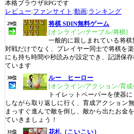
本格ブラウザRPGです
レビュー
:
ファンサイト
:
動画
:
ランキング
将棋 SDIN無料ゲーム
29位
[オンライン/テーブル/将棋]
一般的に親しまれている将棋
対戦だけでなく、プレイヤー同士で将棋を
にも持ち時間や秒読みが設定でき、記譜保存
ています
ルー ヒーロー
30位
[オンライン/アクション/育成
トイレットペーパーを便器に
しながら取り返しに行く、育成アクション
まっすぐ進んで敵を倒し、敵から出たお金
ていきましょう！
花札（こいこい）
31位