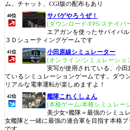
ム。チャット、CGI版の配布もあり
サバゲやろうぜ！
40位
[ダウンロード/FPS/スナイパー
エアガンを使ったサバイバル
３Ｄシューティングゲームです
小田原線シミュレーター
41位
[オンライン/シミュレーション
実写が使用されている、小田
ているシミュレーションゲームです。ダウ
リアルな電車運転が楽しめますよ！
艦隊これくしょん
42位
[本格ゲーム/本格シミュレーシ
美少女×艦隊＝最強のシミュ
女艦隊と一緒に最強の連合軍を目指す本格ブ
です