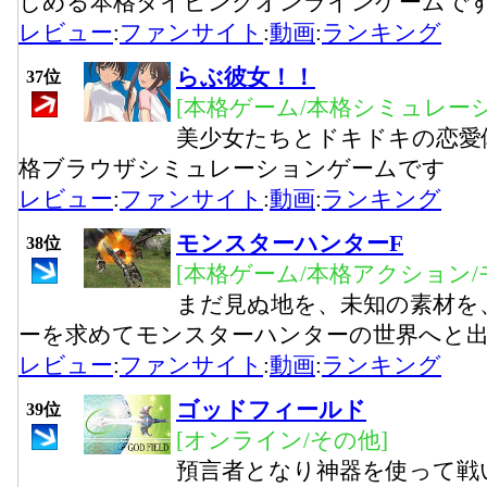
しめる本格タイピングオンラインゲームで
レビュー
:
ファンサイト
:
動画
:
ランキング
らぶ彼女！！
37位
[本格ゲーム/本格シミュレーシ
美少女たちとドキドキの恋愛
格ブラウザシミュレーションゲームです
レビュー
:
ファンサイト
:
動画
:
ランキング
モンスターハンターF
38位
[本格ゲーム/本格アクション/
まだ見ぬ地を、未知の素材を
ーを求めてモンスターハンターの世界へと
レビュー
:
ファンサイト
:
動画
:
ランキング
ゴッドフィールド
39位
[オンライン/その他]
預言者となり神器を使って戦