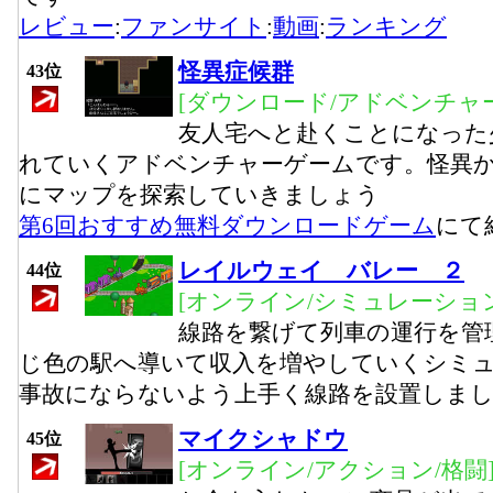
レビュー
:
ファンサイト
:
動画
:
ランキング
怪異症候群
43位
[ダウンロード/アドベンチャー
友人宅へと赴くことになった
れていくアドベンチャーゲームです。怪異
にマップを探索していきましょう
第6回おすすめ無料ダウンロードゲーム
にて
レイルウェイ バレー ２
44位
[オンライン/シミュレーション
線路を繋げて列車の運行を管
じ色の駅へ導いて収入を増やしていくシミ
事故にならないよう上手く線路を設置しま
マイクシャドウ
45位
[オンライン/アクション/格闘