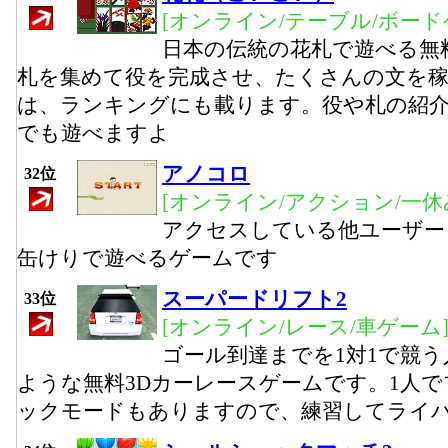
[オンライン/テーブル/ボード
日本の伝統の花札で遊べる無
札を集めて役を完成させ、たくさんの文を
は、ランキングにも載ります。役や札の紹
でも遊べますよ
アノコロ
32位
[オンライン/アクション/一休
アクセスしている他ユーザー
缶けりで遊べるゲームです
スーパードリフト2
33位
[オンライン/レース/車ゲーム
ゴール到達までを1対1で競
ような無料3Dカーレースゲームです。1人
ックモードもありますので、練習してライ