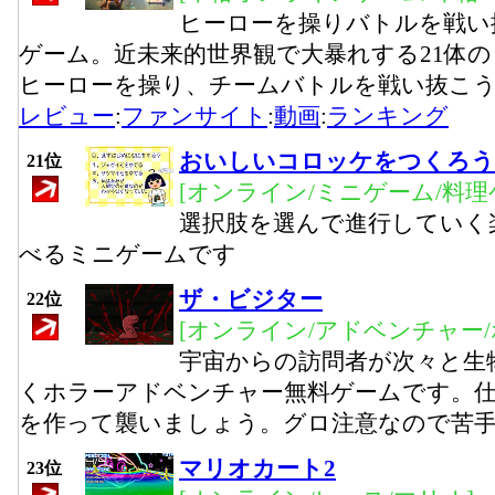
ヒーローを操りバトルを戦い
ゲーム。近未来的世界観で大暴れする21体
ヒーローを操り、チームバトルを戦い抜こ
レビュー
:
ファンサイト
:
動画
:
ランキング
おいしいコロッケをつくろう
21位
[オンライン/ミニゲーム/料理
選択肢を選んで進行していく
べるミニゲームです
ザ・ビジター
22位
[オンライン/アドベンチャー/
宇宙からの訪問者が次々と生
くホラーアドベンチャー無料ゲームです。
を作って襲いましょう。グロ注意なので苦
マリオカート2
23位