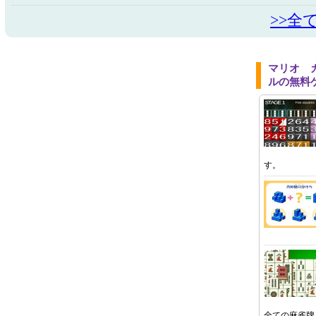
>>全
マリオ 
ルの無料
す。
全ての麻雀牌