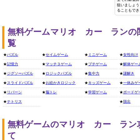
狙いましょう
ることもでき
無料ゲームマリオ カー ランの
覧
★
パズル
★
セイムゲーム
★
ミニゲーム
★
女性向け
★
記憶力
★
マッチ３ゲーム
★
プチゲーム
★
解体ゲー
★
ジグソーパズル
★
ロジックパズル
★
集中力
★
謎解き
★
スライドパズル
★
お絵かきロジック
★
キッズゲーム
★
一休みゲ
★
リバーシ
★
脳トレ
★
学習ゲーム
★
ボードゲ
★
テトリス
★
脱出
無料ゲームのマリオ カー ラン
て