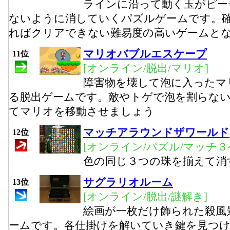
ラインに沿って動く玉がピー
ないように消していくパズルゲームです。
ればクリアできない難易度の高いゲームと
マリオバブルエスケープ
11位
[オンライン/脱出/マリオ]
障害物を壊して泡に入ったマ
る脱出ゲームです。敵やトゲで泡を割らな
てマリオを移動させましょう
マッチアラウンドザワールド
12位
[オンライン/パズル/マッチ３
色の同じ３つの珠を揃えて消
サグラリオルーム
13位
[オンライン/脱出/謎解き]
絵画が一枚だけ飾られた殺風
ームです。各仕掛けを解いていき鍵を見つ