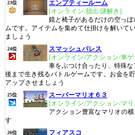
エンプティールーム
23位
[オンライン/脱出/謎解き]
鏡と椅子があるだけの空っぽ
ムです。アイテムを集めて仕掛けを解いて
ましょう
スマッシュパレス
24位
[オンライン/アクション/車ゲ
車をぶつけ合ったり、特殊な
後まで生き残るバトルゲームです。お金を
アップさせましょう
スーパーマリオ６３
25位
[オンライン/アクション/マリ
アクション豊富なマリオの横
す
フィアスコ
26位