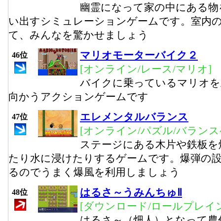
幽霊になって家の中にある物
い出すシミュレーションゲームです。室内
て、みんなを驚かせましょう
マリオモーターバイク２
46位
[オンライン/レース/マリオ]
バイクに乗っているマリオを
向かうアクションゲームです
エレメンタルバランス
47位
[オンライン/パズル/バランス
ステージにある木片や鉄板を
たり水に浸けたりするゲームです。爆弾の
るのでうまく爆風を利用しましょう
はるさ～うみんちゅⅡ
48位
[ダウンロード/ロールプレイ
はるさ～（畑人）となって農