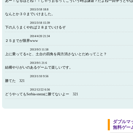
あー！なるほどね！！しゃうぉるってこういう時は謙虚？だよね一回争うとや
2015/3/18 18:8
なんとか３０までいけました。
2015/3/18 15:39
下の人うまくやれば２８までいけるぞ
2014/4/20 21:34
２５までが限界www
2013/9/3 11:58
上に乗ってる○と、土台の四角を両方消さないとだめってこと？
2013/9/1 21:6
結構やりがいのあるゲームで楽しいです。
2013/1/10 9:56
勝てた 321
2012/12/22 6:56
どうやってもSerbia-snezaに勝てないよー 321
ダブルマ
無料ゲー