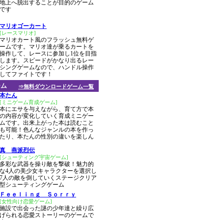
地上へ脱出することが目的のゲーム
です
マリオゴーカート
[レースマリオ]
マリオカート風のフラッシュ無料ゲ
ームです。マリオ達が乗るカートを
操作して、レースに参加し1位を目指
します。スピードがかなり出るレー
シングゲームなので、ハンドル操作
指してファイトです！
ーム
⇒無料ダウンロードゲーム一覧
本たん
[ミニゲーム育成ゲーム]
本にエサを与えながら、育て方で本
の内容が変化していく育成ミニゲー
ムです。出来上がった本は読むこと
も可能！色んなジャンルの本を作っ
たり、本たんの性別の違いを楽しん
真 燕派烈伝
[シューティング宇宙ゲーム]
多彩な武器を操り敵を撃破！魅力的
な4人の美少女キャラクターを選択し
7人の敵を倒していくステージクリア
型シューティングゲーム
Ｆｅｅｌｉｎｇ Ｓｏｒｒｙ
[女性向け恋愛ゲーム]
施設で出会った謎の少年達と繰り広
げられる恋愛ストーリーのゲームで