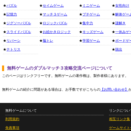
★
パズル
★
セイムゲーム
★
ミニゲーム
★
女性向け
★
記憶力
★
マッチ３ゲーム
★
プチゲーム
★
解体ゲー
★
ジグソーパズル
★
ロジックパズル
★
集中力
★
謎解き
★
スライドパズル
★
お絵かきロジック
★
キッズゲーム
★
一休みゲ
★
リバーシ
★
脳トレ
★
学習ゲーム
★
ボードゲ
★
テトリス
★
脱出
無料ゲームのダブルマッチ３攻略交流ページについて
このページはリンクフリーです。無料ゲームの著作権は、製作者様にあります。
無料ゲームの紹介に問題がある場合は、お手数ですがこちらの
【お問い合わせ】
無料ゲームについて
リンクについ
利用規約
相互リンク集
免責事項
ゲームサイト