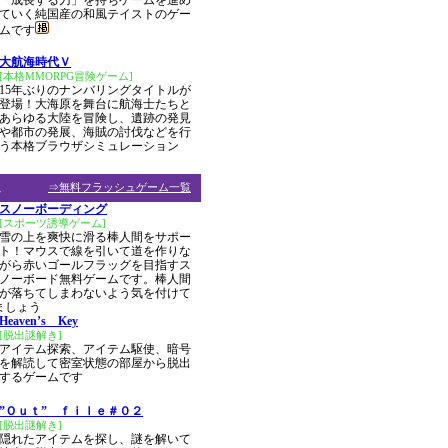
「成長する刀」を持ちゲームを進め
ていく純国産の和風テイストのゲー
ムです
大航海時代Ｖ
[本格MMORPG冒険ゲーム]
15年ぶりのナンバリングタイトルが
登場！大海原を舞台に航海士たちと
あらゆる大陸を冒険し、遺跡の発見
や都市の発展、海賊の討伐などを行
う本格ブラウザシミュレーション
ム
⇒無料フラッシュゲーム一覧
スノーボーディング
[スポーツ誘導ゲーム]
雪の上を爽快に滑る棒人間をサポー
ト！マウスで線を引いて道を作りな
がら赤いゴールフラッグを目指すス
ノーボード無料ゲームです。棒人間
が落ちてしまわないよう気を付けて
ましょう
Heaven’s Key
[脱出謎解き]
アイテム探索、アイテム駆使、暗号
を解読して密室状態の部屋から脱出
するゲームです
”Ｏｕｔ” ｆｉｌｅ＃０２
[脱出謎解き]
隠れたアイテムを探し、謎を解いて