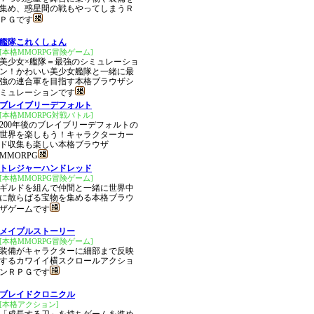
集め、惑星間の戦もやってしまうＲ
ＰＧです
艦隊これくしょん
[本格MMORPG冒険ゲーム]
美少女×艦隊＝最強のシミュレーショ
ン！かわいい美少女艦隊と一緒に最
強の連合軍を目指す本格ブラウザシ
ミュレーションです
ブレイブリーデフォルト
[本格MMORPG対戦バトル]
200年後のブレイブリーデフォルトの
世界を楽しもう！キャラクターカー
ド収集も楽しい本格ブラウザ
MMORPG
トレジャーハンドレッド
[本格MMORPG冒険ゲーム]
ギルドを組んで仲間と一緒に世界中
に散らばる宝物を集める本格ブラウ
ザゲームです
メイプルストーリー
[本格MMORPG冒険ゲーム]
装備がキャラクターに細部まで反映
するカワイイ横スクロールアクショ
ンＲＰＧです
ブレイドクロニクル
[本格アクション]