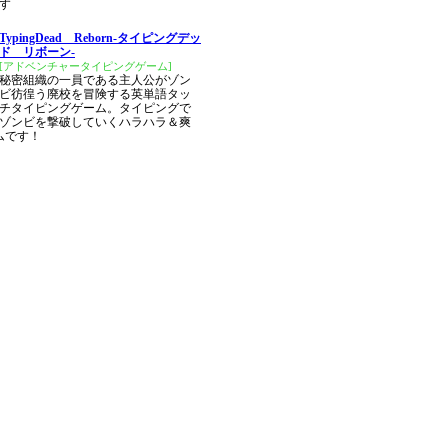
す
TypingDead Reborn-タイピングデッ
ド リボーン-
[アドベンチャータイピングゲーム]
秘密組織の一員である主人公がゾン
ビ彷徨う廃校を冒険する英単語タッ
チタイピングゲーム。タイピングで
ゾンビを撃破していくハラハラ＆爽
ムです！