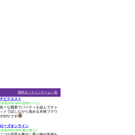
ム
無料オンラインゲーム一覧
チビクエスト
[本格MMORPG冒険ゲーム]
色々な職業でパーティを組んでチャ
ットで話しながら進める本格ブラウ
ザRPGです
ローズオンライン
[本格MMORPG着せ替え]
７つの惑星を舞台に乗り物や装備を