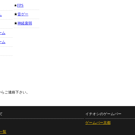
★
FPS
★
音ゲー
ム
★
神経衰弱
ーム
ーム
からご連絡下さい。
て
イチオシのゲームバー
ゲームバー京都
一覧