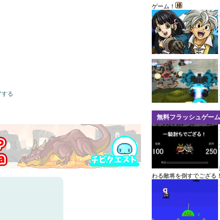
ゲーム！
アする
無料フラッシュゲー
わる敵将を倒すでござる