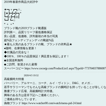
2019年春新作商品大好評中
★━┓＋┏━┓☆。
┃★┣━┫●┣━┓*
┗━┫○┣━┫◎┃
┗━┛ ┗━☆
* ＋ ＋*
ブランド靴の2019ブランド靴通販
評判第一、品質リリーフ最低価格保証
良い品質、低価格、評判最初の本当の写真
超N品フェンディフェンディの靴超N品
★最も人気のあるブランドの靴、ブランドの衣料品★
●随時、在庫情報を更新！
◆付属品の完全な！
◆100％、100％の品質保証！満足度を保証します！
◆全国送料無料
◆ご訪問、歓迎された顧客
スーパーコピー https://www.cocoejp.com/ProductList1.aspx?TypeId=773704037886087
2020/4/3 19:52
高級腕時大特価
バーバリー、アルマーニ、コーチ、ルイ・ヴィトン、D&G、オメガ…
若手サラリーマンでもそんな高級ブランドの腕時計を持っていることが珍しく
雅優ブランド広場、高級腕時計大特価。
興味のある方は是非下記へご連絡ください。
ご連絡お待ちしています。
偽物ブランド https://www.watcher00.com/watch/menu-pid-24.html