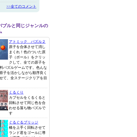
>>全てのコメント
バブルと同じジャンルの
ム
アトミック パズル２
原子を合体させて消し
まくれ！色のついた原
子（ボール）をクリッ
クして、全ての原子を
料パズルゲームです。色んな
原子を活かしながら順序良く
せて、全ステージクリアを目
くるくり
カプセルをくるくると
回転させて同じ色を合
わせる落ち物パズルで
す
ぐるぐるブリッジ
橋を上手く回転させて
ランド君をゴールに導