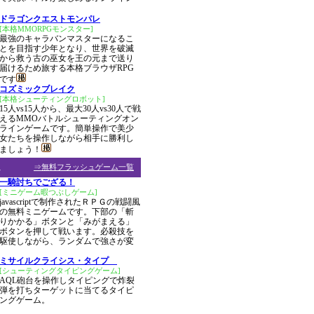
ドラゴンクエストモンパレ
[本格MMORPGモンスター]
最強のキャラバンマスターになるこ
とを目指す少年となり、世界を破滅
から救う古の巫女を王の元まで送り
届けるため旅する本格ブラウザRPG
です
コズミックブレイク
[本格シューティングロボット]
15人vs15人から、最大30人vs30人で戦
えるMMOバトルシューティングオン
ラインゲームです。簡単操作で美少
女たちを操作しながら相手に勝利し
ましょう！
ム
⇒無料フラッシュゲーム一覧
一騎討ちでござる！
[ミニゲーム暇つぶしゲーム]
javascriptで制作されたＲＰＧの戦闘風
の無料ミニゲームです。下部の「斬
りかかる」ボタンと「みがまえる」
ボタンを押して戦います。必殺技を
駆使しながら、ランダムで強さが変
！
ミサイルクライシス・タイプ
[シューティングタイピングゲーム]
AQL砲台を操作しタイピングで炸裂
弾を打ちターゲットに当てるタイピ
ングゲーム。