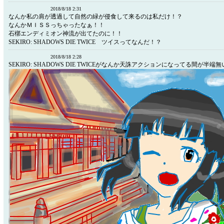
2018/8/18 2:31
なんか私の肩が透過して自然の緑が侵食して来るのは私だけ！？
なんかＭＩＳＳっちゃったなぁ！！
石槨エンディミオン神流が出てたのに！！
SEKIRO: SHADOWS DIE TWICE ツイスってなんだ！？
2018/8/18 2:28
SEKIRO: SHADOWS DIE TWICEがなんか天誅アクションになってる間が半端