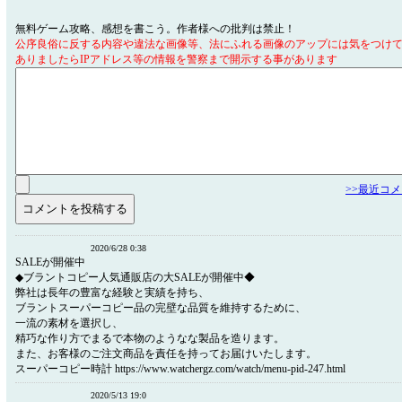
無料ゲーム攻略、感想を書こう。作者様への批判は禁止！
公序良俗に反する内容や違法な画像等、法にふれる画像のアップには気をつけ
ありましたらIPアドレス等の情報を警察まで開示する事があります
>>最近コ
2020/6/28 0:38
SALEが開催中
◆ブラントコピー人気通販店の大SALEが開催中◆
弊社は長年の豊富な経験と実績を持ち、
ブラントスーパーコピー品の完壁な品質を維持するために、
一流の素材を選択し、
精巧な作り方でまるで本物のようなな製品を造ります。
また、お客様のご注文商品を責任を持ってお届けいたします。
スーパーコピー時計 https://www.watchergz.com/watch/menu-pid-247.html
2020/5/13 19:0