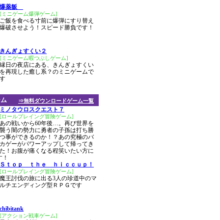
爆薬飯
[ミニゲーム爆弾ゲーム]
ご飯を食べる寸前に爆弾にすり替え
爆破させよう！スピード勝負です！
きんぎょすくい２
[ミニゲーム暇つぶしゲーム]
縁日の夜店にある、きんぎょすくい
を再現した癒し系？のミニゲームで
す
ーム
⇒無料ダウンロードゲーム一覧
ミノタウロスクエスト７
[ロールプレイング冒険ゲーム]
あの戦いから60年後…。再び世界を
襲う闇の勢力に勇者の子孫は打ち勝
つ事ができるのか！？あの究極のバ
カゲーがパワーアップして帰ってき
た！お腹が痛くなる程笑いたい方に
す！
Ｓｔｏｐ ｔｈｅ ｈｉｃｃｕｐ！
[ロールプレイング冒険ゲーム]
魔王討伐の旅に出る3人の珍道中のマ
ルチエンディング型ＲＰＧです
chibitank
[アクション戦車ゲーム]