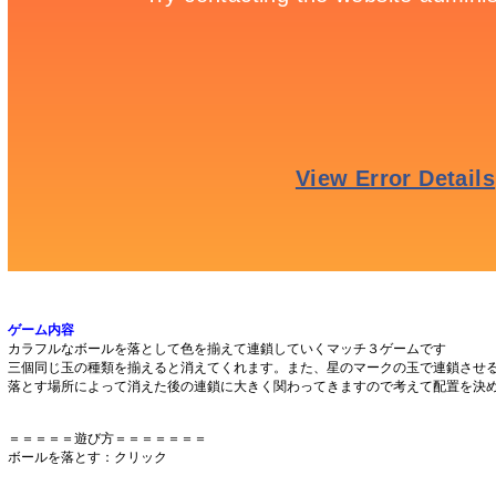
ゲーム内容
カラフルなボールを落として色を揃えて連鎖していくマッチ３ゲームです
三個同じ玉の種類を揃えると消えてくれます。また、星のマークの玉で連鎖させ
落とす場所によって消えた後の連鎖に大きく関わってきますので考えて配置を決
＝＝＝＝＝遊び方＝＝＝＝＝＝＝
ボールを落とす：クリック