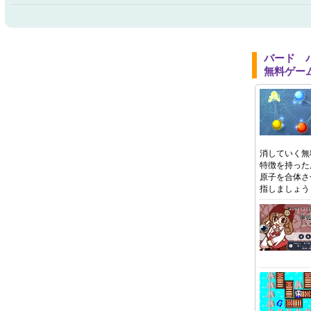
バード 
無料ゲー
消していく無
特徴を持った
原子を合体さ
指しましょう