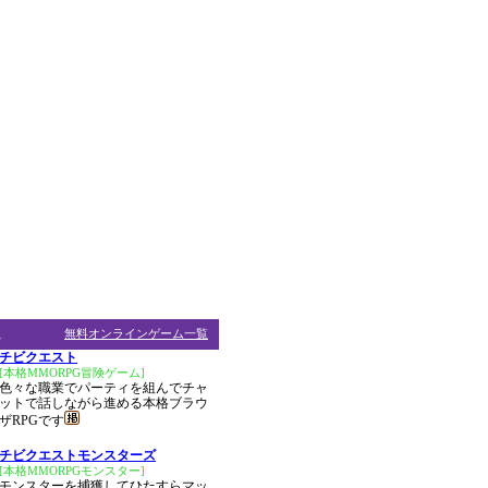
ム
無料オンラインゲーム一覧
チビクエスト
[本格MMORPG冒険ゲーム]
色々な職業でパーティを組んでチャ
ットで話しながら進める本格ブラウ
ザRPGです
チビクエストモンスターズ
[本格MMORPGモンスター]
モンスターを捕獲してひたすらマッ