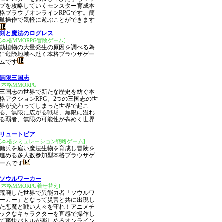
プを攻略していくモンスター育成本
格ブラウザオンラインRPGです。簡
単操作で気軽に遊ぶことができます
剣と魔法のログレス
[本格MMORPG冒険ゲーム]
動植物の大量発生の原因を調べる為
に危険地域へ赴く本格ブラウザゲー
ムです
無限三国志
[本格MMORPG]
三国志の世界で新たな歴史を紡ぐ本
格アクションRPG。2つの三国志の世
界が交わってしまった世界で起こ
る、無限に広がる戦場、無限に溢れ
る覇者、無限の可能性が犇めく世界
リュートピア
[本格シミュレーション戦略ゲーム]
傭兵を雇い魔法生物を育成し冒険を
進める多人数参加型本格ブラウザゲ
ームです
ソウルワーカー
[本格MMORPG着せ替え]
荒廃した世界で異能力者「ソウルワ
ーカー」となって災害と共に出現し
た悪魔と戦い人々を守れ！アニメチ
ックなキャラクターを直感で操作し
て爽快バトルが楽しめるオンライン