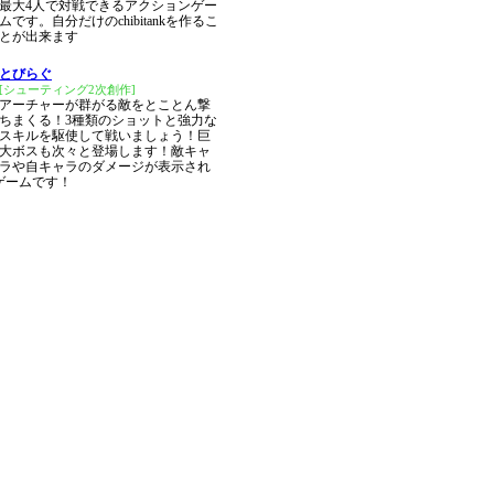
最大4人で対戦できるアクションゲー
ムです。自分だけのchibitankを作るこ
とが出来ます
とびらぐ
[シューティング2次創作]
アーチャーが群がる敵をとことん撃
ちまくる！3種類のショットと強力な
スキルを駆使して戦いましょう！巨
大ボスも次々と登場します！敵キャ
ラや自キャラのダメージが表示され
ゲームです！