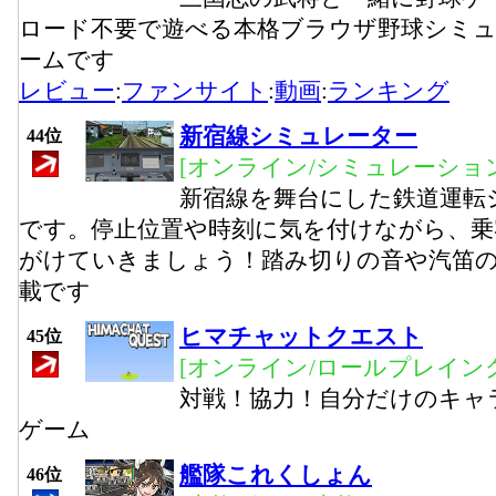
ロード不要で遊べる本格ブラウザ野球シミ
ームです
レビュー
:
ファンサイト
:
動画
:
ランキング
新宿線シミュレーター
44位
[オンライン/シミュレーション
新宿線を舞台にした鉄道運転
です。停止位置や時刻に気を付けながら、乗
がけていきましょう！踏み切りの音や汽笛
載です
ヒマチャットクエスト
45位
[オンライン/ロールプレイング
対戦！協力！自分だけのキャラ
ゲーム
艦隊これくしょん
46位