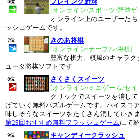
プレイング野球
6位
[オンライン/スポーツ/野球ゲ
オンライン上のユーザーたち
ッシュゲームです。
きのあ将棋
7位
[オンライン/テーブル/将棋]
豊富な棋力、棋風のキャラク
ュータ将棋ソフトです
さくさくスイーツ
8位
[オンライン/ミニゲーム/セイ
クリックでスイーツを消して
げていく無料パズルゲームです。ハイスコ
味しそうなスイーツをたくさん消していき
第25回おすすめ無料フラッシュゲーム
にて
キャンディークラッシュ
9位