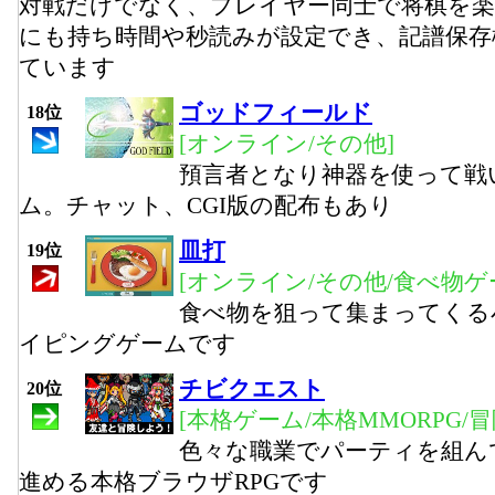
対戦だけでなく、プレイヤー同士で将棋を
にも持ち時間や秒読みが設定でき、記譜保存
ています
ゴッドフィールド
18位
[オンライン/その他]
預言者となり神器を使って戦
ム。チャット、CGI版の配布もあり
皿打
19位
[オンライン/その他/食べ物ゲ
食べ物を狙って集まってくる
イピングゲームです
チビクエスト
20位
[本格ゲーム/本格MMORPG/
色々な職業でパーティを組ん
進める本格ブラウザRPGです