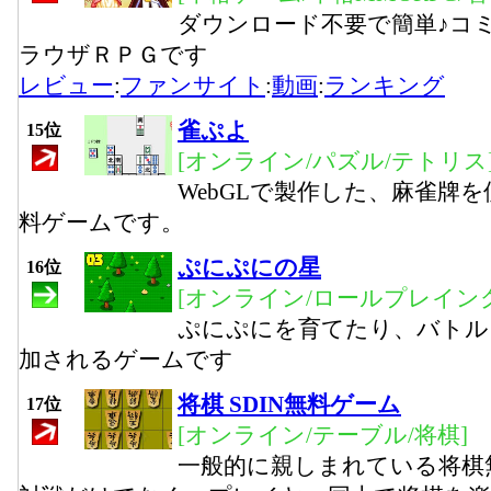
ダウンロード不要で簡単♪コ
ラウザＲＰＧです
レビュー
:
ファンサイト
:
動画
:
ランキング
雀ぷよ
15位
[オンライン/パズル/テトリス
WebGLで製作した、麻雀牌
料ゲームです。
ぷにぷにの星
16位
[オンライン/ロールプレイング
ぷにぷにを育てたり、バトル
加されるゲームです
将棋 SDIN無料ゲーム
17位
[オンライン/テーブル/将棋]
一般的に親しまれている将棋