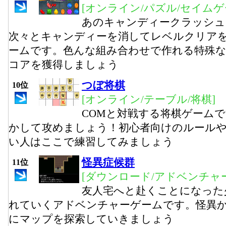
[オンライン/パズル/セイムゲ
あのキャンディークラッシュ
次々とキャンディーを消してレベルクリア
ームです。色んな組み合わせで作れる特殊
コアを獲得しましょう
つぼ将棋
10位
[オンライン/テーブル/将棋]
COMと対戦する将棋ゲーム
かして攻めましょう！初心者向けのルール
い人はここで練習してみましょう
怪異症候群
11位
[ダウンロード/アドベンチャー
友人宅へと赴くことになった
れていくアドベンチャーゲームです。怪異
にマップを探索していきましょう