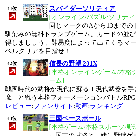
スパイダーソリティア
41位
[オンライン/パズル/ソリティ
同じマークのAから13まで
馴染みの無料トランプゲーム。カードの並
得しましょう。難易度によって出てくるマー
ベルクリアを目指せ！
信長の野望 201X
42位
[本格オンラインゲーム/本格
ーム]
戦国時代の武将が現代に蘇る！現代武器を手
魔」と戦う本格フォーメーションバトルRPG
レビュー
:
ファンサイト
:
動画
:
ランキング
三国ベースボール
43位
[本格ゲーム/本格スポーツ/野
三国志の武将と一緒に野球ゲ