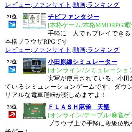
レビュー
:
ファンサイト
:
動画
:
ランキング
チビファンタジー
21位
[本格ゲーム/本格MMORPG/
手軽に一人でもプレイできる
本格ブラウザRPGです
レビュー
:
ファンサイト
:
動画
:
ランキング
小田原線シミュレーター
22位
[オンライン/シミュレーション
実写が使用されている、小田
ているシミュレーションゲームです。ダウ
リアルな電車運転が楽しめますよ！
ＦＬＡＳＨ麻雀 天聖
23位
[オンライン/テーブル/麻雀ゲ
ブラウザ上で手軽に段級位戦
雀ゲーム