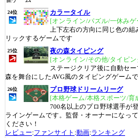
カラータイル
24位
[オンライン/パズル/一休みゲ
上下左右の方向に同じ色の組
リックするゲームです
夜の森タイピング
25位
[オンライン/その他/タイピン
ステージクリア後に自動セー
森を舞台にしたAVG風のタイピングゲーム
プロ野球ドリームリーグ
26位
[本格ゲーム/本格スポーツ/育
700名以上のプロ野球選手が
ラインゲームです。監督・オーナーになっ
ください！
レビュー
:
ファンサイト
:
動画
:
ランキング