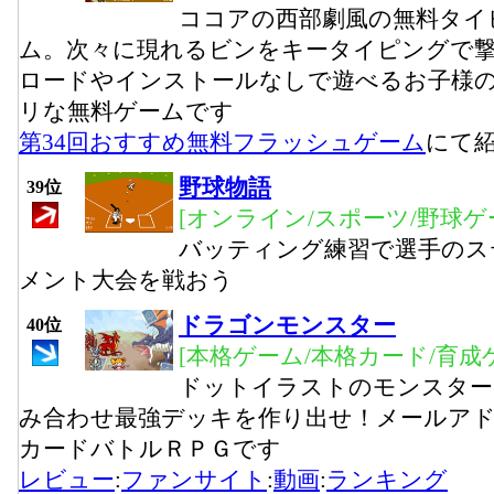
ココアの西部劇風の無料タイ
ム。次々に現れるビンをキータイピングで
ロードやインストールなしで遊べるお子様
リな無料ゲームです
第34回おすすめ無料フラッシュゲーム
にて
野球物語
39位
[オンライン/スポーツ/野球ゲ
バッティング練習で選手のス
メント大会を戦おう
ドラゴンモンスター
40位
[本格ゲーム/本格カード/育成
ドットイラストのモンスター
み合わせ最強デッキを作り出せ！メールア
カードバトルＲＰＧです
レビュー
:
ファンサイト
:
動画
:
ランキング