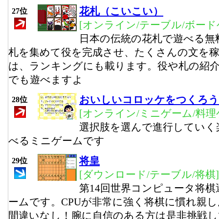
花札（こいこい）
27位
[オンライン/テーブル/ボード
日本の伝統の花札で遊べる無
札を集めて役を完成させ、たくさんの文を
は、ランキングにも載ります。役や札の紹
でも遊べますよ
おいしいコロッケをつくろう
28位
[オンライン/ミニゲーム/料理
選択肢を選んで進行していく
べるミニゲームです
将皇
29位
[ダウンロード/テーブル/将棋]
第14回世界コンピュータ将棋
ームです。CPUが非常に強く将棋に慣れ親
間違いなし！腕に自信のある方は是非挑戦