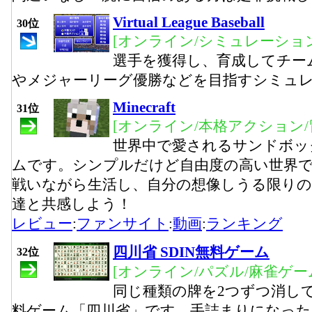
Virtual League Baseball
30位
[オンライン/シミュレーション
選手を獲得し、育成してチー
やメジャーリーグ優勝などを目指すシミュ
Minecraft
31位
[オンライン/本格アクション/
世界中で愛されるサンドボッ
ムです。シンプルだけど自由度の高い世界
戦いながら生活し、自分の想像しうる限りの
達と共感しよう！
レビュー
:
ファンサイト
:
動画
:
ランキング
四川省 SDIN無料ゲーム
32位
[オンライン/パズル/麻雀ゲー
同じ種類の牌を2つずつ消し
料ゲーム「四川省」です。手詰まりになっ