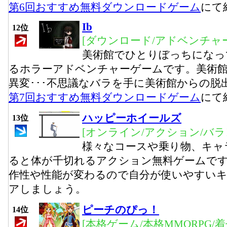
第6回おすすめ無料ダウンロードゲーム
にて
Ib
12位
[ダウンロード/アドベンチャー
美術館でひとりぼっちになっ
るホラーアドベンチャーゲームです。美術
異変･･･不思議なバラを手に美術館からの脱
第7回おすすめ無料ダウンロードゲーム
にて
ハッピーホイールズ
13位
[オンライン/アクション/バラ
様々なコースや乗り物、キャ
ると体が千切れるアクション無料ゲームで
作性や性能が変わるので自分が使いやすい
アしましょう。
ピーチのぴっ！
14位
[本格ゲーム/本格MMORPG/