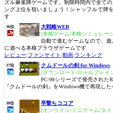
ズル麻雀牌ゲームです。制限時間内で全ての
ング上位を狙いましょう！シャッフルで牌
す
大戦略WEB
36位
[本格ゲーム/本格シミュレーシ
自動で進むゲームなので、遊
に遊べる本格ブラウザゲームです
レビュー
:
ファンサイト
:
動画
:
ランキング
クムドールの剣 for Windows
37位
[ダウンロード/ロールプレイ
PC-98シリーズで発売された
『クムドールの剣』をWindows機で再現し
早撃ちココア
38位
[オンライン/ミニゲーム/タ