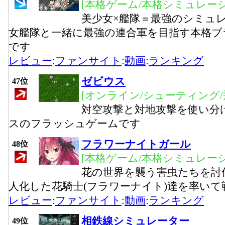
[本格ゲーム/本格シミュレーシ
美少女×艦隊＝最強のシミュ
女艦隊と一緒に最強の連合軍を目指す本格ブ
です
レビュー
:
ファンサイト
:
動画
:
ランキング
ゼビウス
47位
[オンライン/シューティング/
対空攻撃と対地攻撃を使い分
スのフラッシュゲームです
フラワーナイトガール
48位
[本格ゲーム/本格シミュレーシ
花の世界を襲う害虫たちを討
人化した花騎士(フラワーナイト)達を率いて戦
レビュー
:
ファンサイト
:
動画
:
ランキング
相鉄線シミュレーター
49位