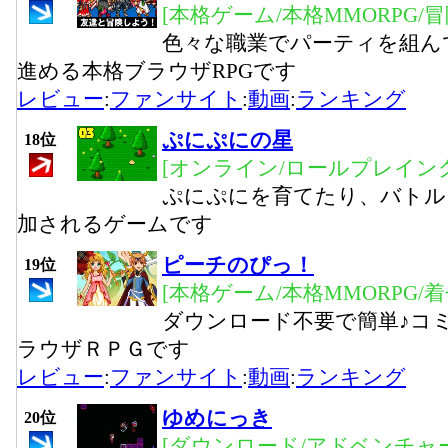
[本格ゲーム/本格MMORPG/
色々な職業でパーティを組ん
進める本格ブラウザRPGです
レビュー
:
ファンサイト
:
動画
:
ランキング
ぷにぷにの星
18位
[オンライン/ロールプレイング
ぷにぷにを育てたり、バトル
加されるゲームです
ピーチのぴっ！
19位
[本格ゲーム/本格MMORPG/
ダウンロード不要で簡単♪コ
ラウザＲＰＧです
レビュー
:
ファンサイト
:
動画
:
ランキング
ゆめにっき
20位
[ダウンロード/アドベンチャー