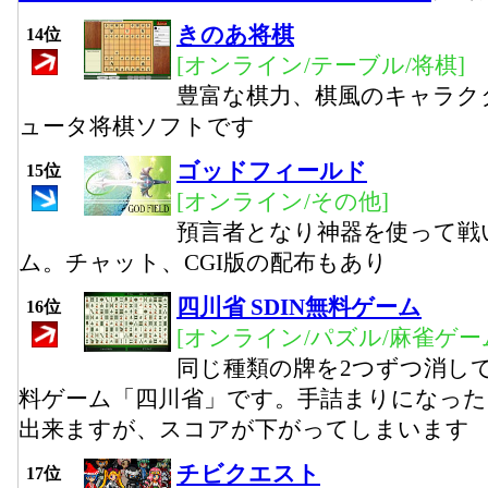
きのあ将棋
14位
[オンライン/テーブル/将棋]
豊富な棋力、棋風のキャラク
ュータ将棋ソフトです
ゴッドフィールド
15位
[オンライン/その他]
預言者となり神器を使って戦
ム。チャット、CGI版の配布もあり
四川省 SDIN無料ゲーム
16位
[オンライン/パズル/麻雀ゲー
同じ種類の牌を2つずつ消し
料ゲーム「四川省」です。手詰まりになっ
出来ますが、スコアが下がってしまいます
チビクエスト
17位