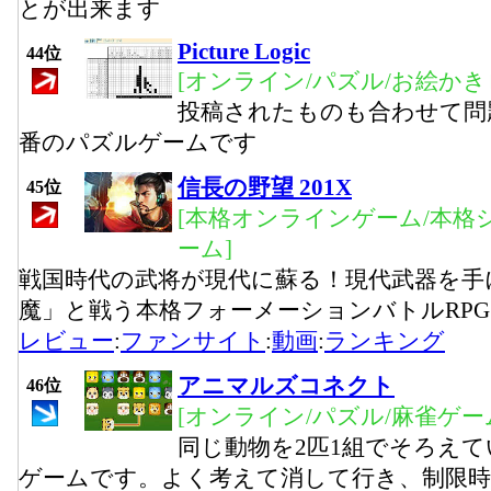
とが出来ます
Picture Logic
44位
[オンライン/パズル/お絵かき
投稿されたものも合わせて問
番のパズルゲームです
信長の野望 201X
45位
[本格オンラインゲーム/本格
ーム]
戦国時代の武将が現代に蘇る！現代武器を手
魔」と戦う本格フォーメーションバトルRPG
レビュー
:
ファンサイト
:
動画
:
ランキング
アニマルズコネクト
46位
[オンライン/パズル/麻雀ゲー
同じ動物を2匹1組でそろえ
ゲームです。よく考えて消して行き、制限時