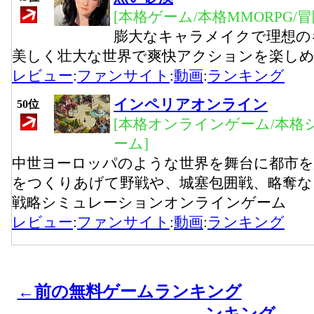
[本格ゲーム/本格MMORPG/
膨大なキャラメイクで理想の
美しく壮大な世界で爽快アクションを楽し
レビュー
:
ファンサイト
:
動画
:
ランキング
インペリアオンライン
50位
[本格オンラインゲーム/本格
ーム]
中世ヨーロッパのような世界を舞台に都市を
をつくりあげて野戦や、城塞包囲戦、略奪な
戦略シミュレーションオンラインゲーム
レビュー
:
ファンサイト
:
動画
:
ランキング
←前の無料ゲームランキング
ンキング→