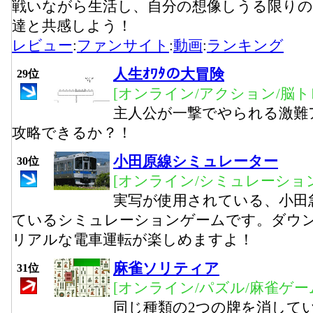
戦いながら生活し、自分の想像しうる限りの
達と共感しよう！
レビュー
:
ファンサイト
:
動画
:
ランキング
人生ｵﾜﾀの大冒険
29位
[オンライン/アクション/脳ト
主人公が一撃でやられる激難
攻略できるか？！
小田原線シミュレーター
30位
[オンライン/シミュレーション
実写が使用されている、小田
ているシミュレーションゲームです。ダウ
リアルな電車運転が楽しめますよ！
麻雀ソリティア
31位
[オンライン/パズル/麻雀ゲー
同じ種類の2つの牌を消して