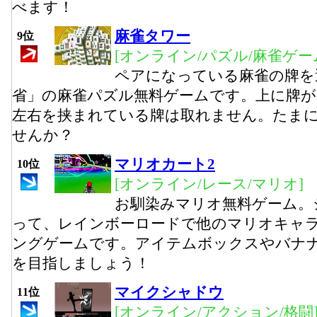
べます！
麻雀タワー
9位
[オンライン/パズル/麻雀ゲー
ペアになっている麻雀の牌を
省」の麻雀パズル無料ゲームです。上に牌が
左右を挟まれている牌は取れません。たま
せんか？
マリオカート2
10位
[オンライン/レース/マリオ]
お馴染みマリオ無料ゲーム。
って、レインボーロードで他のマリオキャ
ングゲームです。アイテムボックスやバナ
を目指しましょう！
マイクシャドウ
11位
[オンライン/アクション/格闘