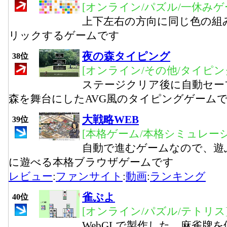
[オンライン/パズル/一休みゲ
上下左右の方向に同じ色の組
リックするゲームです
夜の森タイピング
38位
[オンライン/その他/タイピン
ステージクリア後に自動セー
森を舞台にしたAVG風のタイピングゲーム
大戦略WEB
39位
[本格ゲーム/本格シミュレーシ
自動で進むゲームなので、遊
に遊べる本格ブラウザゲームです
レビュー
:
ファンサイト
:
動画
:
ランキング
雀ぷよ
40位
[オンライン/パズル/テトリス
WebGLで製作した、麻雀牌