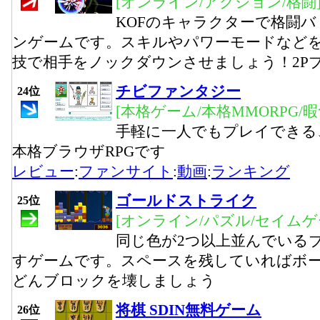
[オンライン/アクション/格闘
KOFのキャラクターで格闘
ンゲームです。スキルやパワーモードなど
技で相手をノックダウンさせましょう！2P
チビファンタジー
24位
[本格ゲーム/本格MMORPG/
手軽に一人でもプレイできる
本格ブラウザRPGです
レビュー
:
ファンサイト
:
動画
:
ランキング
ゴールドストライク
25位
[オンライン/パズル/セイムゲ
同じ色が2つ以上並んでいる
すゲームです。スペースを残していればボ
どんブロックを壊しましょう
将棋 SDIN無料ゲーム
26位