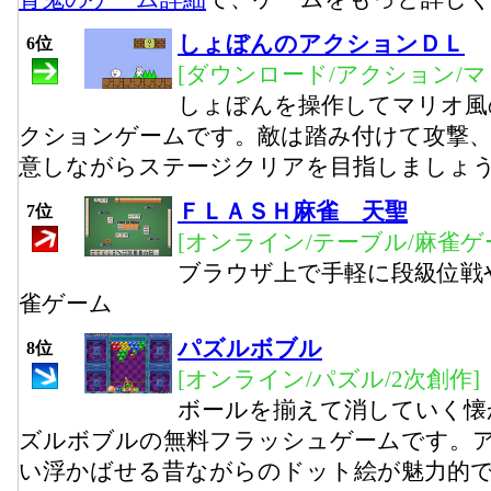
しょぼんのアクションＤＬ
6位
[ダウンロード/アクション/マ
しょぼんを操作してマリオ風
クションゲームです。敵は踏み付けて攻撃
意しながらステージクリアを目指しましょ
ＦＬＡＳＨ麻雀 天聖
7位
[オンライン/テーブル/麻雀ゲ
ブラウザ上で手軽に段級位戦
雀ゲーム
パズルボブル
8位
[オンライン/パズル/2次創作]
ボールを揃えて消していく懐
ズルボブルの無料フラッシュゲームです。
い浮かばせる昔ながらのドット絵が魅力的