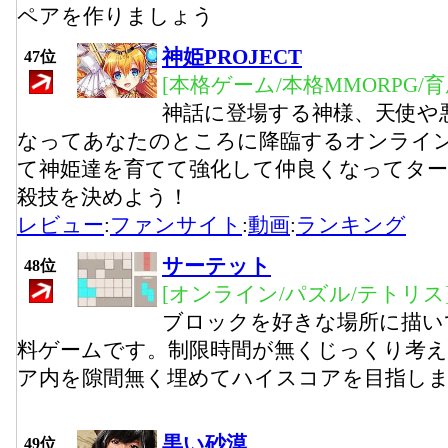
ペアを作りましょう
神姫PROJECT
47位
[本格ゲーム/本格MMORPG/
神話に登場する神様、天使や
なってあなたのところに降臨するオンライン
て神姫達を育てて強化して仲良くなってタ
殺技を決めよう！
レビュー
:
ファンサイト
:
動画
:
ランキング
サーテット
48位
[オンライン/パズル/テトリス
ブロックを好きな場所に描い
料ゲームです。制限時間が無くじっくり考
ア内を隙間無く埋めてハイスコアを目指し
黒い砂漠
49位