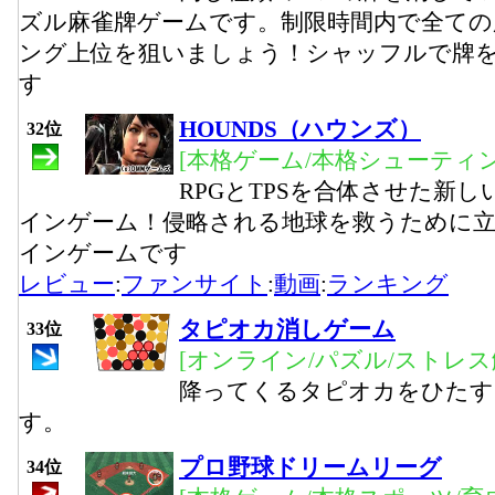
ズル麻雀牌ゲームです。制限時間内で全ての
ング上位を狙いましょう！シャッフルで牌
す
HOUNDS（ハウンズ）
32位
[本格ゲーム/本格シューティ
RPGとTPSを合体させた新し
インゲーム！侵略される地球を救うために立
インゲームです
レビュー
:
ファンサイト
:
動画
:
ランキング
タピオカ消しゲーム
33位
[オンライン/パズル/ストレス
降ってくるタピオカをひたす
す。
プロ野球ドリームリーグ
34位