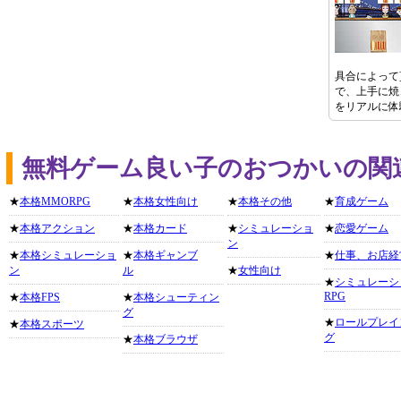
具合によって
で、上手に焼
をリアルに体
無料ゲーム良い子のおつかいの関
★
本格MMORPG
★
本格女性向け
★
本格その他
★
育成ゲーム
★
本格アクション
★
本格カード
★
シミュレーショ
★
恋愛ゲーム
ン
★
本格シミュレーショ
★
本格ギャンブ
★
仕事、お店経
ン
ル
★
女性向け
★
シミュレーシ
RPG
★
本格FPS
★
本格シューティン
グ
★
ロールプレイ
★
本格スポーツ
グ
★
本格ブラウザ