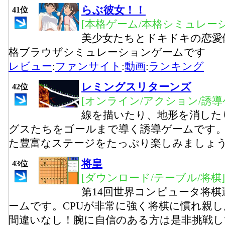
らぶ彼女！！
41位
[本格ゲーム/本格シミュレーシ
美少女たちとドキドキの恋愛
格ブラウザシミュレーションゲームです
レビュー
:
ファンサイト
:
動画
:
ランキング
レミングスリターンズ
42位
[オンライン/アクション/誘導
線を描いたり、地形を消した
グスたちをゴールまで導く誘導ゲームです
た豊富なステージをたっぷり楽しみましょ
将皇
43位
[ダウンロード/テーブル/将棋]
第14回世界コンピュータ将棋
ームです。CPUが非常に強く将棋に慣れ親
間違いなし！腕に自信のある方は是非挑戦