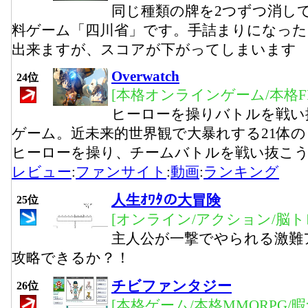
同じ種類の牌を2つずつ消し
料ゲーム「四川省」です。手詰まりになっ
出来ますが、スコアが下がってしまいます
Overwatch
24位
[本格オンラインゲーム/本格FP
ヒーローを操りバトルを戦い
ゲーム。近未来的世界観で大暴れする21体
ヒーローを操り、チームバトルを戦い抜こ
レビュー
:
ファンサイト
:
動画
:
ランキング
人生ｵﾜﾀの大冒険
25位
[オンライン/アクション/脳ト
主人公が一撃でやられる激難
攻略できるか？！
チビファンタジー
26位
[本格ゲーム/本格MMORPG/