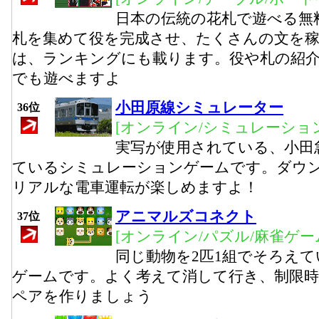
日本の伝統の花札で遊べる無
札を集めて役を完成させ、たくさんの文を
は、ランキングにも載ります。役や札の紹
でも遊べますよ
小田原線シミュレーター
36位
[オンライン/シミュレーション
実写が使用されている、小田
ているシミュレーションゲームです。ダウ
リアルな電車運転が楽しめますよ！
アニマルズコネクト
37位
[オンライン/パズル/麻雀ゲー
同じ動物を2匹1組でそろえ
ゲームです。よく考えて消して行き、制限時
ペアを作りましょう