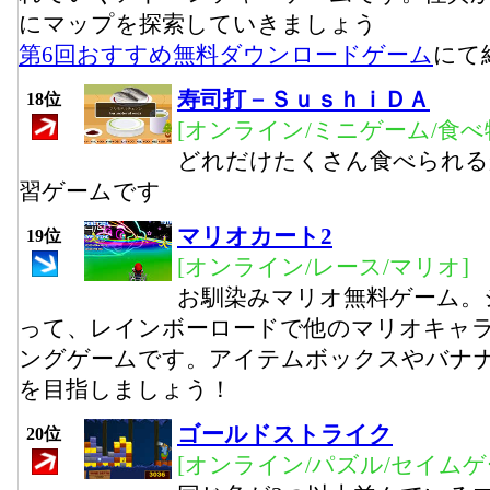
にマップを探索していきましょう
第6回おすすめ無料ダウンロードゲーム
にて
寿司打－ＳｕｓｈｉＤＡ
18位
[オンライン/ミニゲーム/食べ
どれだけたくさん食べられる
習ゲームです
マリオカート2
19位
[オンライン/レース/マリオ]
お馴染みマリオ無料ゲーム。
って、レインボーロードで他のマリオキャ
ングゲームです。アイテムボックスやバナ
を目指しましょう！
ゴールドストライク
20位
[オンライン/パズル/セイムゲ