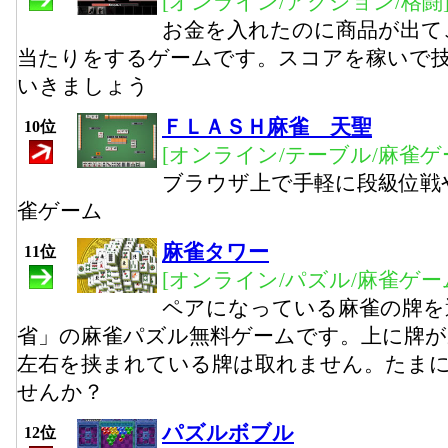
[オンライン/アクション/格闘
お金を入れたのに商品が出て
当たりをするゲームです。スコアを稼いで
いきましょう
ＦＬＡＳＨ麻雀 天聖
10位
[オンライン/テーブル/麻雀ゲ
ブラウザ上で手軽に段級位戦
雀ゲーム
麻雀タワー
11位
[オンライン/パズル/麻雀ゲー
ペアになっている麻雀の牌を
省」の麻雀パズル無料ゲームです。上に牌が
左右を挟まれている牌は取れません。たま
せんか？
パズルボブル
12位