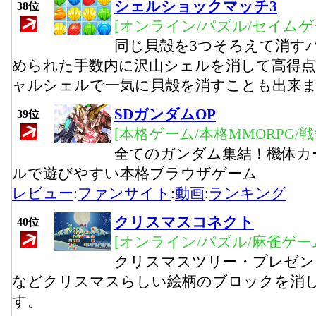
シェルショックマッチ3
38位
[オンライン/パズル/セイムゲ
同じ貝殻を3つそろえて消す
められた手数内に沢山シェルを消して高得
ャルシェルで一気に貝殻を消すことも出来ま
SDガンダムOP
39位
[本格ゲーム/本格MMORPG/
全てのガンダム集結！機体カ
ルで遊びやすい本格ブラウザゲーム
レビュー
:
ファンサイト
:
動画
:
ランキング
クリスマスコネクト
40位
[オンライン/パズル/麻雀ゲー
クリスマスツリー・プレゼン
などクリスマスらしい絵柄のブロックを消
す。