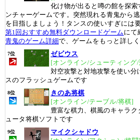
化け物が出ると噂の館を探索
ンチャーゲームです。突然現れる青鬼から
を目指しましょう！タンスの使いすぎには
第1回おすすめ無料ダウンロードゲーム
にて
青鬼のゲーム詳細
で、ゲームをもっと詳し
ゼビウス
7位
[オンライン/シューティング/
対空攻撃と対地攻撃を使い分
スのフラッシュゲームです
きのあ将棋
8位
[オンライン/テーブル/将棋]
豊富な棋力、棋風のキャラク
ュータ将棋ソフトです
マイクシャドウ
9位