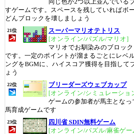
同じ色が2つ以上並んでいる
すゲームです。スペースを残していればボ
どんブロックを壊しましょう
スーパーマリオテトリス
21位
[オンライン/パズル/マリオ]
マリオでお馴染みのブロック
です。一定のポイントが溜まるごとにレベ
ングをBGMに、ハイスコア獲得を目指して
ょう
ブリーダーズウェブカップ
22位
[オンライン/シミュレーション
ゲームの参加者が馬主となっ
馬育成ゲームです
四川省 SDIN無料ゲーム
23位
[オンライン/パズル/麻雀ゲー