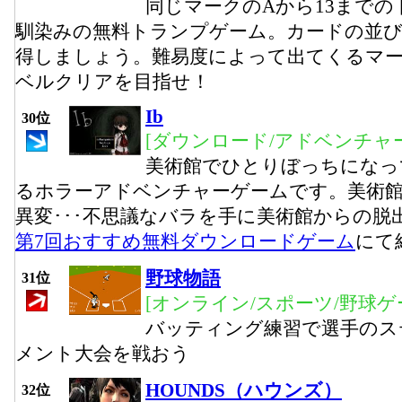
同じマークのAから13まで
馴染みの無料トランプゲーム。カードの並
得しましょう。難易度によって出てくるマー
ベルクリアを目指せ！
Ib
30位
[ダウンロード/アドベンチャー
美術館でひとりぼっちになっ
るホラーアドベンチャーゲームです。美術
異変･･･不思議なバラを手に美術館からの脱
第7回おすすめ無料ダウンロードゲーム
にて
野球物語
31位
[オンライン/スポーツ/野球ゲ
バッティング練習で選手のス
メント大会を戦おう
HOUNDS（ハウンズ）
32位