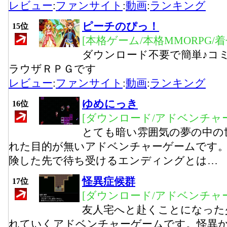
レビュー
:
ファンサイト
:
動画
:
ランキング
ピーチのぴっ！
15位
[本格ゲーム/本格MMORPG/
ダウンロード不要で簡単♪コ
ラウザＲＰＧです
レビュー
:
ファンサイト
:
動画
:
ランキング
ゆめにっき
16位
[ダウンロード/アドベンチャー
とても暗い雰囲気の夢の中の
れた目的が無いアドベンチャーゲームです。
険した先で待ち受けるエンディングとは…
怪異症候群
17位
[ダウンロード/アドベンチャー
友人宅へと赴くことになった
れていくアドベンチャーゲームです。怪異