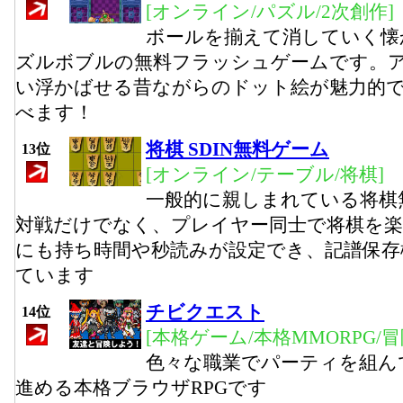
[オンライン/パズル/2次創作]
ボールを揃えて消していく懐
ズルボブルの無料フラッシュゲームです。
い浮かばせる昔ながらのドット絵が魅力的
べます！
将棋 SDIN無料ゲーム
13位
[オンライン/テーブル/将棋]
一般的に親しまれている将棋
対戦だけでなく、プレイヤー同士で将棋を
にも持ち時間や秒読みが設定でき、記譜保存
ています
チビクエスト
14位
[本格ゲーム/本格MMORPG/
色々な職業でパーティを組ん
進める本格ブラウザRPGです