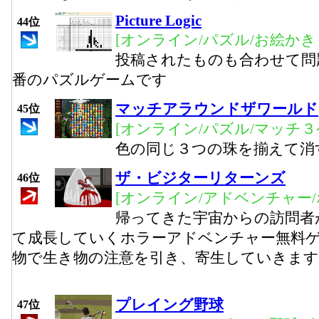
Picture Logic
44位
[オンライン/パズル/お絵かき
投稿されたものも合わせて問
番のパズルゲームです
マッチアラウンドザワールド
45位
[オンライン/パズル/マッチ３
色の同じ３つの珠を揃えて消
ザ・ビジターリターンズ
46位
[オンライン/アドベンチャー/
帰ってきた宇宙からの訪問者
て成長していくホラーアドベンチャー無料
物で生き物の注意を引き、寄生していきます
プレイング野球
47位