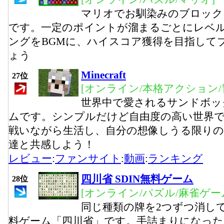
マリオでお馴染みのブロック
です。一定のポイントが溜まるごとにレベ
ングをBGMに、ハイスコア獲得を目指して
ょう
Minecraft
27位
[オンライン/本格アクション/
世界中で愛されるサンドボッ
ムです。シンプルだけど自由度の高い世界
戦いながら生活し、自分の想像しうる限りの
達と共感しよう！
レビュー
:
ファンサイト
:
動画
:
ランキング
四川省 SDIN無料ゲーム
28位
[オンライン/パズル/麻雀ゲー
同じ種類の牌を2つずつ消し
料ゲーム「四川省」です。手詰まりになっ