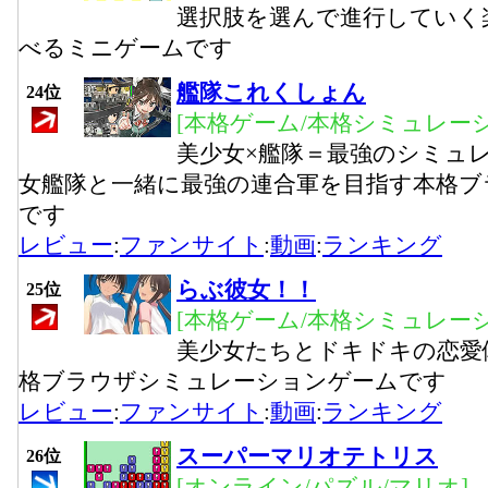
選択肢を選んで進行していく
べるミニゲームです
艦隊これくしょん
24位
[本格ゲーム/本格シミュレーシ
美少女×艦隊＝最強のシミュ
女艦隊と一緒に最強の連合軍を目指す本格ブ
です
レビュー
:
ファンサイト
:
動画
:
ランキング
らぶ彼女！！
25位
[本格ゲーム/本格シミュレーシ
美少女たちとドキドキの恋愛
格ブラウザシミュレーションゲームです
レビュー
:
ファンサイト
:
動画
:
ランキング
スーパーマリオテトリス
26位
[オンライン/パズル/マリオ]