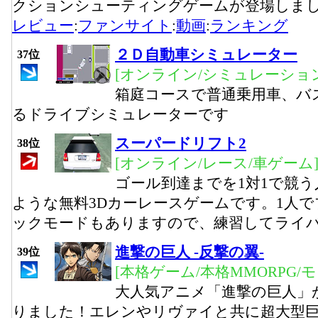
クションシューティングゲームが登場しま
レビュー
:
ファンサイト
:
動画
:
ランキング
２Ｄ自動車シミュレーター
37位
[オンライン/シミュレーション
箱庭コースで普通乗用車、バ
るドライブシミュレーターです
スーパードリフト2
38位
[オンライン/レース/車ゲーム
ゴール到達までを1対1で競
ような無料3Dカーレースゲームです。1人
ックモードもありますので、練習してライ
進撃の巨人 -反撃の翼-
39位
[本格ゲーム/本格MMORPG/
大人気アニメ「進撃の巨人」
りました！エレンやリヴァイと共に超大型