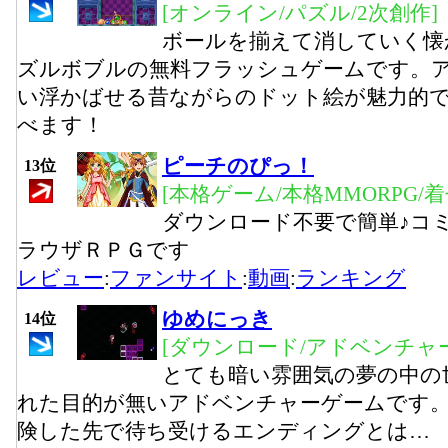
[オンライン/パズル/2次創作]
ボールを揃えて消していく懐
ズルボブルの無料フラッシュゲームです。
い浮かばせる昔ながらのドット絵が魅力的
べます！
ピーチのぴっ！
13位
[本格ゲーム/本格MMORPG/
ダウンロード不要で簡単♪コ
ラウザＲＰＧです
レビュー
:
ファンサイト
:
動画
:
ランキング
ゆめにっき
14位
[ダウンロード/アドベンチャー
とても暗い雰囲気の夢の中の
れた目的が無いアドベンチャーゲームです。
険した先で待ち受けるエンディングとは…