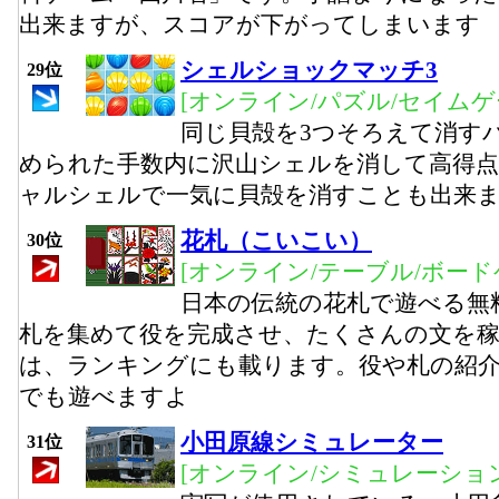
出来ますが、スコアが下がってしまいます
シェルショックマッチ3
29位
[オンライン/パズル/セイムゲ
同じ貝殻を3つそろえて消す
められた手数内に沢山シェルを消して高得
ャルシェルで一気に貝殻を消すことも出来ま
花札（こいこい）
30位
[オンライン/テーブル/ボード
日本の伝統の花札で遊べる無
札を集めて役を完成させ、たくさんの文を
は、ランキングにも載ります。役や札の紹
でも遊べますよ
小田原線シミュレーター
31位
[オンライン/シミュレーション