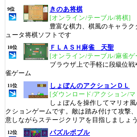
きのあ将棋
9位
[オンライン/テーブル/将棋]
豊富な棋力、棋風のキャラク
ュータ将棋ソフトです
ＦＬＡＳＨ麻雀 天聖
10位
[オンライン/テーブル/麻雀ゲ
ブラウザ上で手軽に段級位戦
雀ゲーム
しょぼんのアクションＤＬ
11位
[ダウンロード/アクション/マ
しょぼんを操作してマリオ風
クションゲームです。敵は踏み付けて攻撃
意しながらステージクリアを目指しましょ
パズルボブル
12位