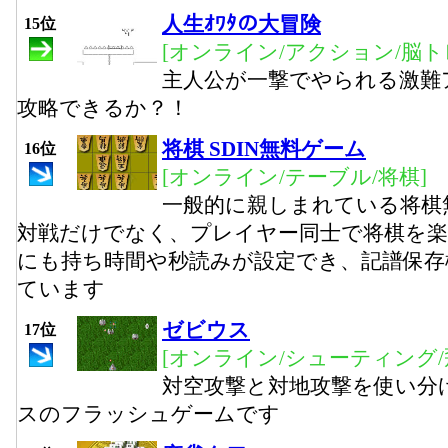
人生ｵﾜﾀの大冒険
15位
[オンライン/アクション/脳ト
主人公が一撃でやられる激難
攻略できるか？！
将棋 SDIN無料ゲーム
16位
[オンライン/テーブル/将棋]
一般的に親しまれている将棋
対戦だけでなく、プレイヤー同士で将棋を
にも持ち時間や秒読みが設定でき、記譜保存
ています
ゼビウス
17位
[オンライン/シューティング/
対空攻撃と対地攻撃を使い分
スのフラッシュゲームです