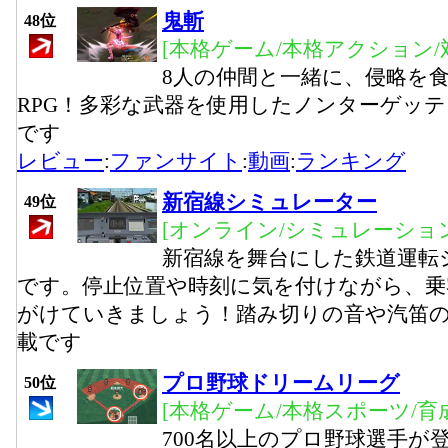
鬼斬
48位
[本格ゲーム/本格アクション/
8人の仲間と一緒に、侵略を
RPG！多彩な武器を使用したノンターゲッ
です
レビュー
:
ファンサイト
:
動画
:
ランキング
新宿線シミュレーター
49位
[オンライン/シミュレーション
新宿線を舞台にした鉄道運転
です。停止位置や時刻に気を付けながら、乗
がけていきましょう！踏み切りの音や汽笛
載です
プロ野球ドリームリーグ
50位
[本格ゲーム/本格スポーツ/育
700名以上のプロ野球選手が