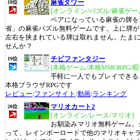
麻雀タワー
18位
[オンライン/パズル/麻雀ゲー
ペアになっている麻雀の牌を
省」の麻雀パズル無料ゲームです。上に牌が
左右を挟まれている牌は取れません。たま
せんか？
チビファンタジー
19位
[本格ゲーム/本格MMORPG/
手軽に一人でもプレイできる
本格ブラウザRPGです
レビュー
:
ファンサイト
:
動画
:
ランキング
マリオカート2
20位
[オンライン/レース/マリオ]
お馴染みマリオ無料ゲーム。
って、レインボーロードで他のマリオキャ