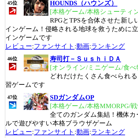
HOUNDS（ハウンズ）
45位
[本格ゲーム/本格シューティ
RPGとTPSを合体させた新し
インゲーム！侵略される地球を救うために立
インゲームです
レビュー
:
ファンサイト
:
動画
:
ランキング
寿司打－ＳｕｓｈｉＤＡ
46位
[オンライン/ミニゲーム/食べ
どれだけたくさん食べられる
習ゲームです
SDガンダムOP
47位
[本格ゲーム/本格MMORPG/
全てのガンダム集結！機体カ
ルで遊びやすい本格ブラウザゲーム
レビュー
:
ファンサイト
:
動画
:
ランキング