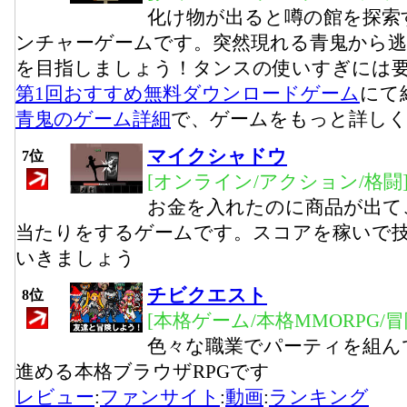
化け物が出ると噂の館を探索
ンチャーゲームです。突然現れる青鬼から
を目指しましょう！タンスの使いすぎには
第1回おすすめ無料ダウンロードゲーム
にて
青鬼のゲーム詳細
で、ゲームをもっと詳し
マイクシャドウ
7位
[オンライン/アクション/格闘
お金を入れたのに商品が出て
当たりをするゲームです。スコアを稼いで
いきましょう
チビクエスト
8位
[本格ゲーム/本格MMORPG/
色々な職業でパーティを組ん
進める本格ブラウザRPGです
レビュー
:
ファンサイト
:
動画
:
ランキング