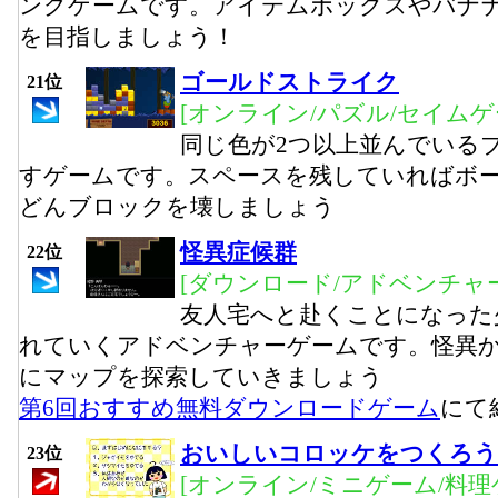
ングゲームです。アイテムボックスやバナ
を目指しましょう！
ゴールドストライク
21位
[オンライン/パズル/セイムゲ
同じ色が2つ以上並んでいる
すゲームです。スペースを残していればボ
どんブロックを壊しましょう
怪異症候群
22位
[ダウンロード/アドベンチャー
友人宅へと赴くことになった
れていくアドベンチャーゲームです。怪異
にマップを探索していきましょう
第6回おすすめ無料ダウンロードゲーム
にて
おいしいコロッケをつくろう
23位
[オンライン/ミニゲーム/料理