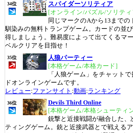
スパイダーソリティア
34位
[オンライン/パズル/ソリティ
同じマークのAから13まで
馴染みの無料トランプゲーム。カードの並
得しましょう。難易度によって出てくるマー
ベルクリアを目指せ！
人狼パーティー
35位
[本格ゲーム/本格カード]
「人狼ゲーム」をチャットで
ドオンラインゲームです。
レビュー
:
ファンサイト
:
動画
:
ランキング
Devils Third Online
36位
[本格ゲーム/本格シューティン
銃撃と近接戦闘が融合した、
ティングゲーム。銃と近接武器とで戦える