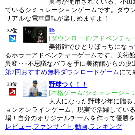
実写が使用されている、小田
ているシミュレーションゲームです。ダウ
リアルな電車運転が楽しめますよ！
Ib
32位
[ダウンロード/アドベンチャー
美術館でひとりぼっちになっ
るホラーアドベンチャーゲームです。美術
異変･･･不思議なバラを手に美術館からの脱
第7回おすすめ無料ダウンロードゲーム
にて
野球つく！！
33位
[本格ゲーム/シミュレーション
大人になった野球少年に贈る
ョンオンラインゲーム。現実で活躍してい
場！自分のオリジナルチームを作って優勝
レビュー
:
ファンサイト
:
動画
:
ランキング