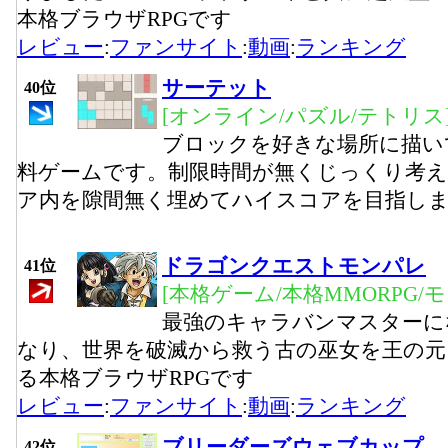
本格ブラウザRPGです
レビュー
:
ファンサイト
:
動画
:
ランキング
サーテット
40位
[オンライン/パズル/テトリス
ブロックを好きな場所に描い
料ゲームです。制限時間が無くじっくり考
ア内を隙間無く埋めてハイスコアを目指し
ドラゴンクエストモンパレ
41位
[本格ゲーム/本格MMORPG/
最強のキャラバンマスターに
なり、世界を破滅から救う古の巫女を王の元
る本格ブラウザRPGです
レビュー
:
ファンサイト
:
動画
:
ランキング
ブリーダーズウェブカップ
42位