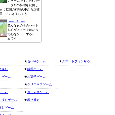
力ゲームです。9個のテ
ーブルの料理を記憶し
次に12個の料理の中から正確
置いていきましょう。
Love Aroow
色んな女の子のハート
をめがけて矢をはなっ
て心をゲットするゲー
ムです
★
食べ物ゲーム
★
スマートフォン対応
ク崩し
★
料理ゲーム
しゲーム
★
お菓子ゲーム
シ
★
クリスマスゲーム
ゲーム
★
おしゃれゲーム
ム探しゲーム
★
着せ替え
探しゲーム