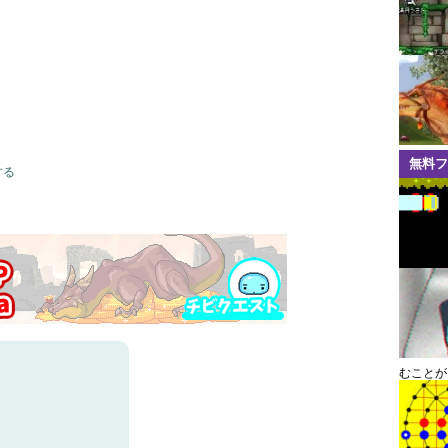
無料フ
する
むことが