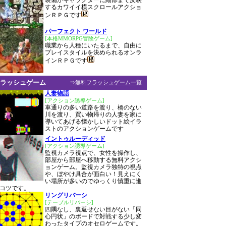
装備がキャラクターに細部まで反映
するカワイイ横スクロールアクショ
ンＲＰＧです
パーフェクト ワールド
[本格MMORPG冒険ゲーム]
職業から人種にいたるまで、自由に
プレイスタイルを決められるオンラ
インＲＰＧです
ラッシュゲーム
⇒無料フラッシュゲーム一覧
人妻物語
[アクション誘導ゲーム]
車通りの多い道路を渡り、橋のない
川を渡り、買い物帰りの人妻を家に
導いてあげる懐かしいドット絵イラ
ストのアクションゲームです
イントゥルーディッド
[アクション誘導ゲーム]
監視カメラ視点で、女性を操作し、
部屋から部屋へ移動する無料アクシ
ョンゲーム。監視カメラ独特の視点
や、ぼやけ具合が面白い！見えにく
い場所が多いのでゆっくり慎重に進
コツです。
リングリバーシ
[テーブルリバーシ]
四隅なし、裏返せない目がない「同
心円状」のボードで対戦する少し変
わったタイプのオセロゲームです。