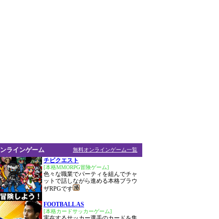
ンラインゲーム
無料オンラインゲーム一覧
チビクエスト
[本格MMORPG冒険ゲーム]
色々な職業でパーティを組んでチャ
ットで話しながら進める本格ブラウ
ザRPGです
FOOTBALL AS
[本格カードサッカーゲーム]
実在するサッカー選手のカードを集