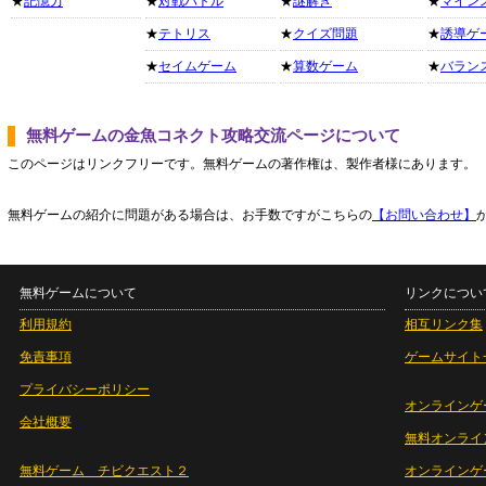
★
記憶力
★
対戦バトル
★
謎解き
★
マイン
★
テトリス
★
クイズ問題
★
誘導ゲ
★
セイムゲーム
★
算数ゲーム
★
バラン
無料ゲームの金魚コネクト攻略交流ページについて
このページはリンクフリーです。無料ゲームの著作権は、製作者様にあります。
無料ゲームの紹介に問題がある場合は、お手数ですがこちらの
【お問い合わせ】
無料ゲームについて
リンクについ
利用規約
相互リンク集
免責事項
ゲームサイト
プライバシーポリシー
オンラインゲ
会社概要
無料オンライ
無料ゲーム チビクエスト２
オンラインゲ