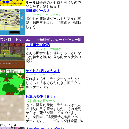
ルールは普通のオセロと同じなので
どなたでも楽しめます！
新幹線ゲーム２
[ミニゲームキッズゲーム]
懐かしの新幹線ゲームをリアルに再
現、10円玉をはじいて博多まで移動
しよう
ウンロードゲーム
⇒無料ダウンロードゲーム一覧
ある騎士の物語
[ロールプレイング冒険ゲーム]
とある田舎の村に停泊することにな
った騎士と難病に立ち向かう少女の
物語
かくれんぼしようよ！
[ミニゲームキッズゲーム]
隠れまくるキャラクターをクリック
していく「もぐらたたき」風アクシ
ョンゲームです
片翼の天使（ＢＬ）
[女性向け恋愛ゲーム]
地上に降りた天使、ラキエルは一人
の神父に目を留めました。その神父
からは、死相が漂って来ていまし
た。女性向・BL要素含む無料ノベル
ゲームです。エンディングは全部で4
れています。