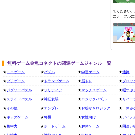
てください。
にテーブルに
無料ゲーム金魚コネクトの関連ゲームジャンル一覧
★
ミニゲーム
★
パズル
★
学習ゲーム
★
迷路
★
プチゲーム
★
トランプゲーム
★
脳トレ
★
ブロッ
★
ジグソーパズル
★
ソリティア
★
マッチ３ゲーム
★
暇つぶ
★
スライドパズル
★
神経衰弱
★
ロジックパズル
★
リバー
★
その他
★
ナンプレ
★
お絵かきロジック
★
一休み
★
キッズゲーム
★
将棋
★
女性向け
★
アイテ
★
集中力
★
ボードゲーム
★
解体ゲーム
★
間違い