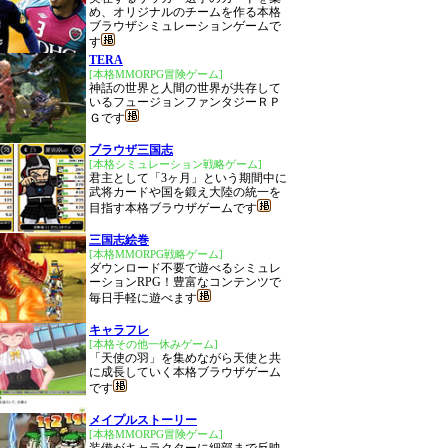
め、オリジナルのチームを作る本格
ブラウザシミュレーションゲームで
す
TERA
[本格MMORPG冒険ゲーム]
神話の世界と人間の世界が共存して
いるフュージョンファンタジーＲＰ
Ｇです
ブラウザ三国志
[本格シミュレーション戦略ゲーム]
君主として「3ヶ月」という期間中に
武将カードや国を鍛え大陸の統一を
目指す本格ブラウザゲームです
三国志絵巻
[本格MMORPG戦略ゲーム]
ダウンロード不要で遊べるシミュレ
ーションRPG！豊富なコンテンツで
毎日手軽に遊べます
キャラフレ
[本格その他一休みゲーム]
「天使の羽」を集めながら天使と共
に成長していく本格ブラウザゲーム
です
メイプルストーリー
[本格MMORPG冒険ゲーム]