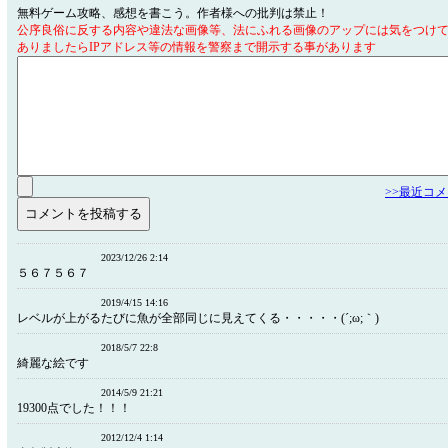
無料ゲーム攻略、感想を書こう。作者様への批判は禁止！
公序良俗に反する内容や違法な画像等、法にふれる画像のアップには気をつけ
ありましたらIPアドレス等の情報を警察まで開示する事があります
>>最近コ
2023/12/26 2:14
５６７５６７
2019/4/15 14:16
レベルが上がるたびに魚が全部同じに見えてくる・・・・・(´;ω;｀)
2018/5/7 22:8
綺麗な絵です
2014/5/9 21:21
19300点でした！！！
2012/12/4 1:14