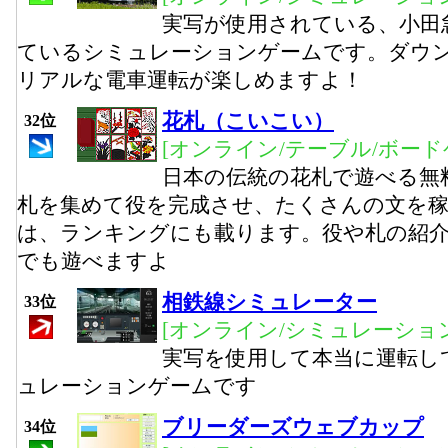
実写が使用されている、小田
ているシミュレーションゲームです。ダウ
リアルな電車運転が楽しめますよ！
花札（こいこい）
32位
[オンライン/テーブル/ボード
日本の伝統の花札で遊べる無
札を集めて役を完成させ、たくさんの文を
は、ランキングにも載ります。役や札の紹
でも遊べますよ
相鉄線シミュレーター
33位
[オンライン/シミュレーション
実写を使用して本当に運転し
ュレーションゲームです
ブリーダーズウェブカップ
34位