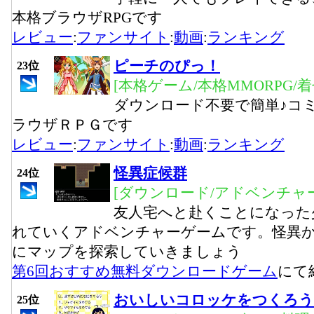
本格ブラウザRPGです
レビュー
:
ファンサイト
:
動画
:
ランキング
ピーチのぴっ！
23位
[本格ゲーム/本格MMORPG/
ダウンロード不要で簡単♪コ
ラウザＲＰＧです
レビュー
:
ファンサイト
:
動画
:
ランキング
怪異症候群
24位
[ダウンロード/アドベンチャー
友人宅へと赴くことになった
れていくアドベンチャーゲームです。怪異
にマップを探索していきましょう
第6回おすすめ無料ダウンロードゲーム
にて
おいしいコロッケをつくろう
25位