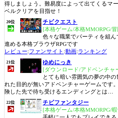
得しましょう。難易度によって出てくるマー
ベルクリアを目指せ！
チビクエスト
20位
[本格ゲーム/本格MMORPG/
色々な職業でパーティを組ん
進める本格ブラウザRPGです
レビュー
:
ファンサイト
:
動画
:
ランキング
ゆめにっき
21位
[ダウンロード/アドベンチャー
とても暗い雰囲気の夢の中の
れた目的が無いアドベンチャーゲームです。
険した先で待ち受けるエンディングとは…
チビファンタジー
22位
[本格ゲーム/本格MMORPG/
手軽に一人でもプレイできる