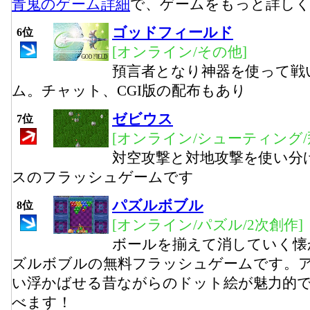
青鬼のゲーム詳細
で、ゲームをもっと詳し
ゴッドフィールド
6位
[オンライン/その他]
預言者となり神器を使って戦
ム。チャット、CGI版の配布もあり
ゼビウス
7位
[オンライン/シューティング/
対空攻撃と対地攻撃を使い分
スのフラッシュゲームです
パズルボブル
8位
[オンライン/パズル/2次創作]
ボールを揃えて消していく懐
ズルボブルの無料フラッシュゲームです。
い浮かばせる昔ながらのドット絵が魅力的
べます！