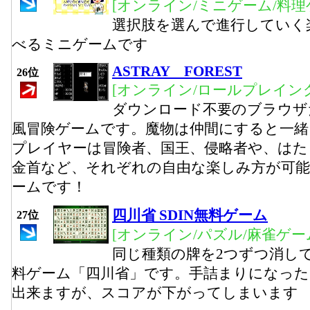
[オンライン/ミニゲーム/料理
選択肢を選んで進行していく
べるミニゲームです
ASTRAY FOREST
26位
[オンライン/ロールプレイング
ダウンロード不要のブラウザ
風冒険ゲームです。魔物は仲間にすると一
プレイヤーは冒険者、国王、侵略者や、はた
金首など、それぞれの自由な楽しみ方が可能
ームです！
四川省 SDIN無料ゲーム
27位
[オンライン/パズル/麻雀ゲー
同じ種類の牌を2つずつ消し
料ゲーム「四川省」です。手詰まりになっ
出来ますが、スコアが下がってしまいます