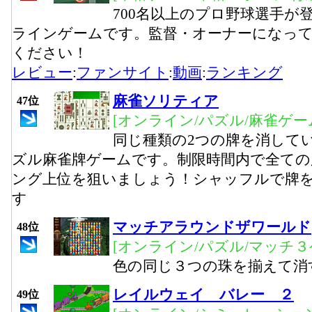
700名以上のプロ野球選手が
ラインゲームです。監督・オーナーになっ
ください！
レビュー
:
ファンサイト
:
動画
:
ランキング
麻雀ソリティア
47位
[オンライン/パズル/麻雀ゲー
同じ種類の2つの牌を消して
ズル麻雀牌ゲームです。制限時間内で全ての
ング上位を狙いましょう！シャッフルで牌
す
マッチアラウンドザワールド
48位
[オンライン/パズル/マッチ３
色の同じ３つの珠を揃えて消
レイルウェイ バレー ２
49位