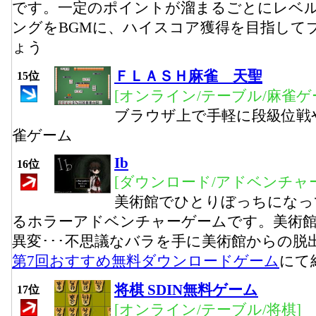
です。一定のポイントが溜まるごとにレベ
ングをBGMに、ハイスコア獲得を目指して
ょう
ＦＬＡＳＨ麻雀 天聖
15位
[オンライン/テーブル/麻雀ゲ
ブラウザ上で手軽に段級位戦
雀ゲーム
Ib
16位
[ダウンロード/アドベンチャー
美術館でひとりぼっちになっ
るホラーアドベンチャーゲームです。美術
異変･･･不思議なバラを手に美術館からの脱
第7回おすすめ無料ダウンロードゲーム
にて
将棋 SDIN無料ゲーム
17位
[オンライン/テーブル/将棋]