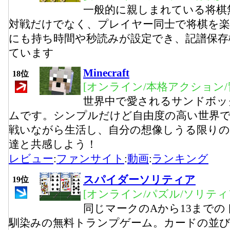
一般的に親しまれている将棋
対戦だけでなく、プレイヤー同士で将棋を
にも持ち時間や秒読みが設定でき、記譜保存
ています
Minecraft
18位
[オンライン/本格アクション/
世界中で愛されるサンドボッ
ムです。シンプルだけど自由度の高い世界
戦いながら生活し、自分の想像しうる限りの
達と共感しよう！
レビュー
:
ファンサイト
:
動画
:
ランキング
スパイダーソリティア
19位
[オンライン/パズル/ソリティ
同じマークのAから13まで
馴染みの無料トランプゲーム。カードの並