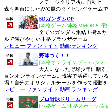
ステージクリア後に自動セー
森を舞台にしたAVG風のタイピングゲーム
SDガンダムOP
44位
[本格ゲーム/本格MMORPG/
全てのガンダム集結！機体カ
ルで遊びやすい本格ブラウザゲーム
レビュー
:
ファンサイト
:
動画
:
ランキング
野球つく！！
45位
[本格オンラインゲーム/シミ
大人になった野球少年に贈る
ョンオンラインゲーム。現実で活躍してい
場！自分のオリジナルチームを作って優勝
レビュー
:
ファンサイト
:
動画
:
ランキング
プロ野球ドリームリーグ
46位
[本格ゲーム/本格スポーツ/育