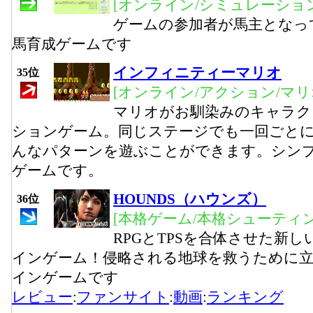
[オンライン/シミュレーション
ゲームの参加者が馬主となっ
馬育成ゲームです
インフィニティーマリオ
35位
[オンライン/アクション/マリ
マリオがお馴染みのキャラク
ションゲーム。同じステージでも一回ごと
んなパターンを遊ぶことができます。シン
ゲームです。
HOUNDS（ハウンズ）
36位
[本格ゲーム/本格シューティ
RPGとTPSを合体させた新し
インゲーム！侵略される地球を救うために立
インゲームです
レビュー
:
ファンサイト
:
動画
:
ランキング