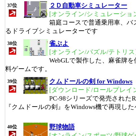
２Ｄ自動車シミュレーター
37位
[オンライン/シミュレーション
箱庭コースで普通乗用車、バ
るドライブシミュレーターです
雀ぷよ
38位
[オンライン/パズル/テトリス
WebGLで製作した、麻雀牌
料ゲームです。
クムドールの剣 for Windows
39位
[ダウンロード/ロールプレイ
PC-98シリーズで発売された
『クムドールの剣』をWindows機で再現し
野球物語
40位
[オンライン/スポーツ/野球ゲ