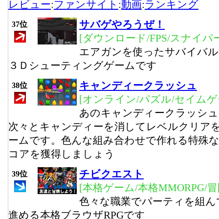
レビュー
:
ファンサイト
:
動画
:
ランキング
サバゲやろうぜ！
37位
[ダウンロード/FPS/スナイパー
エアガンを使ったサバイバル
３Ｄシューティングゲームです
キャンディークラッシュ
38位
[オンライン/パズル/セイムゲ
あのキャンディークラッシュ
次々とキャンディーを消してレベルクリア
ームです。色んな組み合わせで作れる特殊
コアを獲得しましょう
チビクエスト
39位
[本格ゲーム/本格MMORPG/
色々な職業でパーティを組ん
進める本格ブラウザRPGです