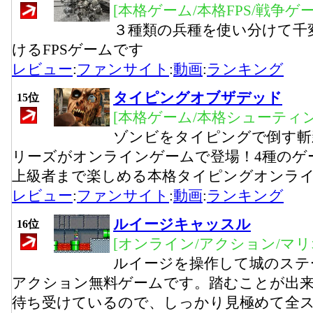
[本格ゲーム/本格FPS/戦争ゲー
３種類の兵種を使い分けて千
けるFPSゲームです
レビュー
:
ファンサイト
:
動画
:
ランキング
タイピングオブザデッド
15位
[本格ゲーム/本格シューティ
ゾンビをタイピングで倒す斬
リーズがオンラインゲームで登場！4種のゲ
上級者まで楽しめる本格タイピングオンラ
レビュー
:
ファンサイト
:
動画
:
ランキング
ルイージキャッスル
16位
[オンライン/アクション/マリ
ルイージを操作して城のステ
アクション無料ゲームです。踏むことが出
待ち受けているので、しっかり見極めて全