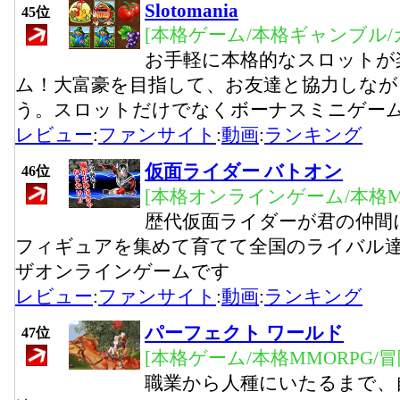
Slotomania
45位
[本格ゲーム/本格ギャンブル
お手軽に本格的なスロットが
ム！大富豪を目指して、お友達と協力しな
う。スロットだけでなくボーナスミニゲー
レビュー
:
ファンサイト
:
動画
:
ランキング
仮面ライダー バトオン
46位
[本格オンラインゲーム/本格M
歴代仮面ライダーが君の仲間
フィギュアを集めて育てて全国のライバル
ザオンラインゲームです
レビュー
:
ファンサイト
:
動画
:
ランキング
パーフェクト ワールド
47位
[本格ゲーム/本格MMORPG/
職業から人種にいたるまで、