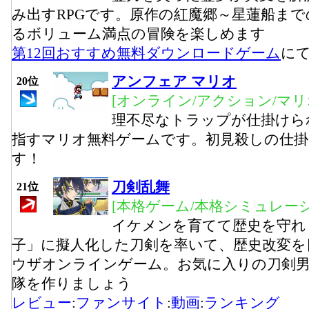
み出すRPGです。原作の紅魔郷～星蓮船ま
るボリューム満点の冒険を楽しめます
第12回おすすめ無料ダウンロードゲーム
に
アンフェア マリオ
20位
[オンライン/アクション/マリ
理不尽なトラップが仕掛けら
指すマリオ無料ゲームです。初見殺しの仕
す！
刀剣乱舞
21位
[本格ゲーム/本格シミュレーシ
イケメンを育てて歴史を守れ
子」に擬人化した刀剣を率いて、歴史改変を
ウザオンラインゲーム。お気に入りの刀剣
隊を作りましょう
レビュー
:
ファンサイト
:
動画
:
ランキング