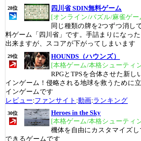
四川省 SDIN無料ゲーム
28位
[オンライン/パズル/麻雀ゲー
同じ種類の牌を2つずつ消し
料ゲーム「四川省」です。手詰まりになっ
出来ますが、スコアが下がってしまいます
HOUNDS（ハウンズ）
29位
[本格ゲーム/本格シューティ
RPGとTPSを合体させた新し
インゲーム！侵略される地球を救うために立
インゲームです
レビュー
:
ファンサイト
:
動画
:
ランキング
Heroes in the Sky
30位
[本格ゲーム/本格シューティン
機体を自由にカスタマイズし
できるゲームです