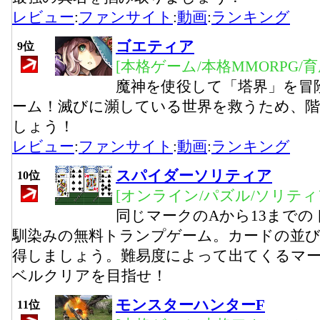
レビュー
:
ファンサイト
:
動画
:
ランキング
ゴエティア
9位
[本格ゲーム/本格MMORPG/
魔神を使役して「塔界」を冒
ーム！滅びに瀕している世界を救うため、階
しょう！
レビュー
:
ファンサイト
:
動画
:
ランキング
スパイダーソリティア
10位
[オンライン/パズル/ソリティ
同じマークのAから13まで
馴染みの無料トランプゲーム。カードの並
得しましょう。難易度によって出てくるマー
ベルクリアを目指せ！
モンスターハンターF
11位