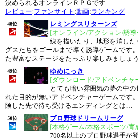
決められるオンラインＲＰＧです
レビュー
:
ファンサイト
:
動画
:
ランキング
レミングスリターンズ
48位
[オンライン/アクション/誘導
線を描いたり、地形を消した
グスたちをゴールまで導く誘導ゲームです
た豊富なステージをたっぷり楽しみましょ
ゆめにっき
49位
[ダウンロード/アドベンチャー
とても暗い雰囲気の夢の中の
れた目的が無いアドベンチャーゲームです。
険した先で待ち受けるエンディングとは…
プロ野球ドリームリーグ
50位
[本格ゲーム/本格スポーツ/育
700名以上のプロ野球選手が