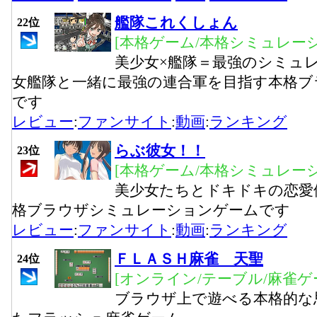
艦隊これくしょん
22位
[本格ゲーム/本格シミュレーシ
美少女×艦隊＝最強のシミュ
女艦隊と一緒に最強の連合軍を目指す本格ブ
です
レビュー
:
ファンサイト
:
動画
:
ランキング
らぶ彼女！！
23位
[本格ゲーム/本格シミュレーシ
美少女たちとドキドキの恋愛
格ブラウザシミュレーションゲームです
レビュー
:
ファンサイト
:
動画
:
ランキング
ＦＬＡＳＨ麻雀 天聖
24位
[オンライン/テーブル/麻雀ゲ
ブラウザ上で遊べる本格的な