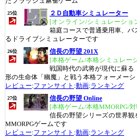
たフラッシュ麻雀ゲーム
２Ｄ自動車シミュレーター
25位
[オンライン/シミュレーション
箱庭コースで普通乗用車、バ
るドライブシミュレーターです
信長の野望 201X
26位
[本格ゲーム/本格シミュレーシ
戦国時代の武将が現代に蘇る
形の生命体「幽魔」と戦う本格フォーメーシ
レビュー
:
ファンサイト
:
動画
:
ランキング
信長の野望 Online
27位
[本格ゲーム/本格MMORPG/
信長の野望シリーズの世界観
MMORPGゲームです
レビュー
:
ファンサイト
:
動画
:
ランキング