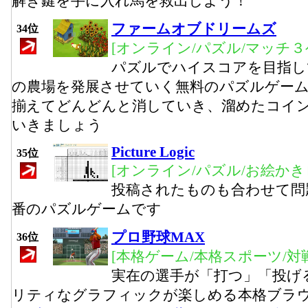
解き鍵を手に入れ馬を救出しよう！
ファームオブドリームズ
34位
[オンライン/パズル/マッチ３
パズルでハイスコアを目指し
の農場を発展させていく無料のパズルゲー
揃えてどんどんと消していき、溜めたコイ
いきましょう
Picture Logic
35位
[オンライン/パズル/お絵かき
投稿されたものも合わせて問
番のパズルゲームです
プロ野球MAX
36位
[本格ゲーム/本格スポーツ/対
実在の選手が「打つ」「投げ
リティなグラフィックが楽しめる本格ブラ