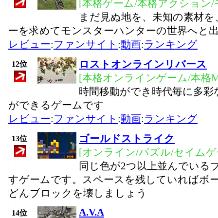
[本格ゲーム/本格アクション/
まだ見ぬ地を、未知の素材を
ーを求めてモンスターハンターの世界へと
レビュー
:
ファンサイト
:
動画
:
ランキング
ロストオンラインリバース
12位
[本格オンラインゲーム/本格M
時間移動ができ時代毎に多彩
ができるゲームです
レビュー
:
ファンサイト
:
動画
:
ランキング
ゴールドストライク
13位
[オンライン/パズル/セイムゲ
同じ色が2つ以上並んでいる
すゲームです。スペースを残していればボ
どんブロックを壊しましょう
A.V.A
14位