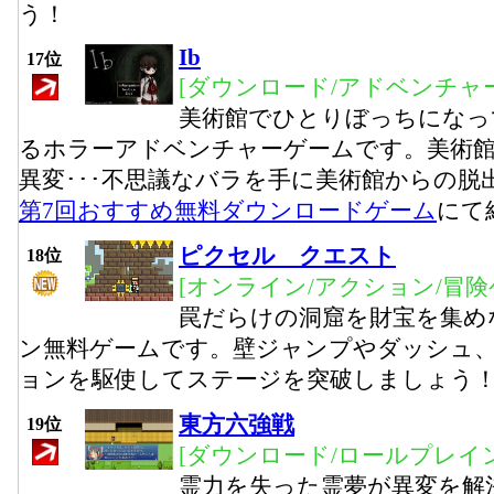
う！
Ib
17位
[ダウンロード/アドベンチャー
美術館でひとりぼっちになっ
るホラーアドベンチャーゲームです。美術
異変･･･不思議なバラを手に美術館からの脱
第7回おすすめ無料ダウンロードゲーム
にて
ピクセル クエスト
18位
[オンライン/アクション/冒険
罠だらけの洞窟を財宝を集め
ン無料ゲームです。壁ジャンプやダッシュ
ョンを駆使してステージを突破しましょう
東方六強戦
19位
[ダウンロード/ロールプレイン
霊力を失った霊夢が異変を解