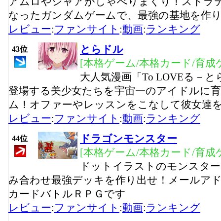
アムロやシャアがしゃべりまくり！ストラ
なったガンダムゲームで、最強の基地を作り
レビュー
:
ファンサイト
:
動画
:
ランキング
とらドル
43位
[本格ゲーム/本格カード/育成
大人気漫画「To LOVEる－
登場する美少女たちを宇宙一のアイドルに
ム！オファーやレッスンをこなして彼女達
レビュー
:
ファンサイト
:
動画
:
ランキング
ドラゴンモンスター
44位
[本格ゲーム/本格カード/育成
ドットイラストのモンスター
み合わせ最強デッキを作り出せ！メールア
カードバトルＲＰＧです
レビュー
:
ファンサイト
:
動画
:
ランキング