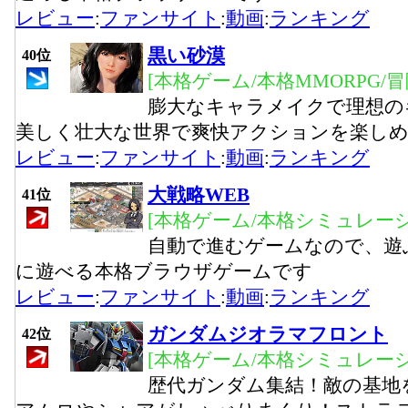
レビュー
:
ファンサイト
:
動画
:
ランキング
黒い砂漠
40位
[本格ゲーム/本格MMORPG/
膨大なキャラメイクで理想の
美しく壮大な世界で爽快アクションを楽し
レビュー
:
ファンサイト
:
動画
:
ランキング
大戦略WEB
41位
[本格ゲーム/本格シミュレーシ
自動で進むゲームなので、遊
に遊べる本格ブラウザゲームです
レビュー
:
ファンサイト
:
動画
:
ランキング
ガンダムジオラマフロント
42位
[本格ゲーム/本格シミュレーシ
歴代ガンダム集結！敵の基地