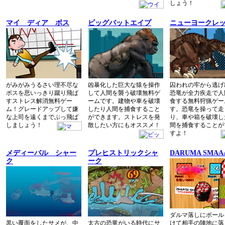
しょう！
マイ ディア ボス
ビッグバットエイプ
ニューヨークレ
がみがみうるさい理不尽な
凶暴化した巨大な猿を操作
囚われの牢から逃げ
ボスを思いっきり蹴り飛ば
して人間を襲う破壊無料ゲ
恐竜が全力疾走で人
すストレス解消無料ゲー
ームです。建物や車を破壊
食する無料狩猟ゲー
ム！グレードアップして嫌
したり人間を捕食すること
す。恐竜を操って走
な上司を遠くまでぶっ飛ば
ができます。ストレスを発
り、車や箱を破壊し
しましょう！
散したい方にもオススメ！
間を捕食することが
すよ！
メディーバル シャー
プレヒストリックシャ
DARUMA SMAA
ク
ーク
ダルマ落しにボール
黒い覆面をしたサメが、中
太古の恐竜がいる時代にサ
けて相手の陣地に落