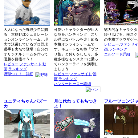
大人になった野球少年に贈
可愛いキャラクターが巨大
魅力的なキャラクタ
る、本格野球シュミレーシ
な獣をハンティング！スリ
繰り広げる、横スク
ョンオンラインゲーム。現
ル満点なバトルを楽しめる
の本格ブラウザゲー
実で活躍しているプロ野球
本格オンラインゲームで
レビュー
:
ファンサ
選手も実名で登場！自分の
す。キュートな相棒「ブブ
画
:
ランキング
オリジナルチームを作って
リ族」と狩りをしたり、多
エルソード詳細
優勝を目指そう！
種多様なモンスターに乗っ
レビュー
:
ファンサイト
:
動
てハンターライフを満喫し
画
:
ランキング
ましょう
野球つく！！詳細
レビュー
:
ファンサイト
:
動
画
:
ランキング
ハンターヒーロー詳細
ユニティちゃんバズー
月に代わってもちつき
フルーツニンジ
カ
よ！