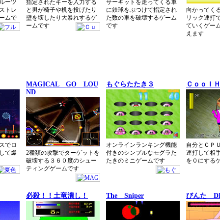
ルーツ
指定されたキーを入力する
サーキットを走ってくる車
ストレ
と男が椅子や机を投げたり
に鉄球をぶつけて指定され
向かってく
ームで
壁を壊したり大暴れするゲ
た数の車を破壊するゲーム
リック連打
ームです
です
ていくゲー
えます
MAGICAL GO LOU
もぐらたたき３
Ｃｏｏｌ
ND
スでロ
オンラインランキング機能
自分とＣＰ
して爆
2種類の攻撃でターゲットを
付きのシンプルなモグラた
連打して相
破壊する３６０度のシュー
たきのミニゲームです
を０にする
ティングゲームです
必殺！！土竜潰し！
The Sniper
びんた DE