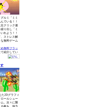
イグルミ「ミミ
込んでいる！！
に左クリック連
を繰り出し「ミ
をいれよう！！
て、ストレス解
リな無料ゲーム
すめ無料フラッ
にて紹介してい
うす
えた2Dグラフィ
クロールシュー
ーム。次々に襲
くる敵を、強力