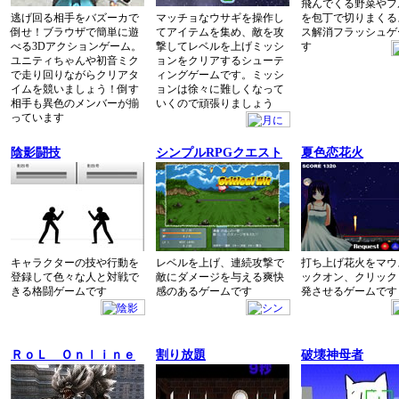
飛んでくる野菜やフ
逃げ回る相手をバズーカで
マッチョなウサギを操作し
を包丁で切りまくる
倒せ！ブラウザで簡単に遊
てアイテムを集め、敵を攻
ス解消フラッシュゲ
べる3Dアクションゲーム。
撃してレベルを上げミッシ
す
ユニティちゃんや初音ミク
ョンをクリアするシューテ
で走り回りながらクリアタ
ィングゲームです。ミッシ
イムを競いましょう！倒す
ョンは徐々に難しくなって
相手も異色のメンバーが揃
いくので頑張りましょう
っています
陰影闘技
シンプルRPGクエスト
夏色恋花火
キャラクターの技や行動を
レベルを上げ、連続攻撃で
打ち上げ花火をマウ
登録して色々な人と対戦で
敵にダメージを与える爽快
ックオン、クリック
きる格闘ゲームです
感のあるゲームです
発させるゲームです
ＲｏＬ Ｏｎｌｉｎｅ
割り放題
破壊神母者