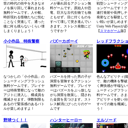
世の時代の街中を大きなオ
メが暴れ回るアクション無
戦型シューティング
ノを振り回して暴れまわる
料ゲームです。原始人や恐
ョンゲームです！ク
無料ゲームです。人や船、
竜、巨大な古代生物でも物
連打発射や長押しチ
時折現れる怪物たちに怯む
ともせず、目に付くものを
発射などを駆使して
ことなく突進して、通った
すべて壊して突き進んでい
い戦いが楽しめます
後に何も残らないくらい壊
きます。ストレス発散にど
Unity Web Player
しまくりましょう！
うですか？
【
スマホゲーム
版】
小小作品 特殊警察
バズーカボーイ
レッドフラクシ
なつかしの「小小作品」の
バズーカを持った男の子が
色んなアビリティ(能
シューティングフラッシュ
洞窟を冒険するアクション
で、敵の機体を撃破
無料ゲームです。プレイヤ
無料ゲームです。プレイヤ
く爽快感が半端ない
ーは特殊警察になって敵の
ーはバズーカをぶっ放しな
ューティングフラッ
アジトに潜入し、構成員を
がら洞窟を散策し、隠され
料ゲームです。さま
殲滅させます。弾数制限も
た金貨を見つけます。スト
アビリティを使い分
あるので緊張感のあるバト
レス解消にぴったりのゲー
すべての敵を殲滅し
ルが楽しめますよ！
ムです
う！
野球つく！！
ハンターヒーロー
エルソード