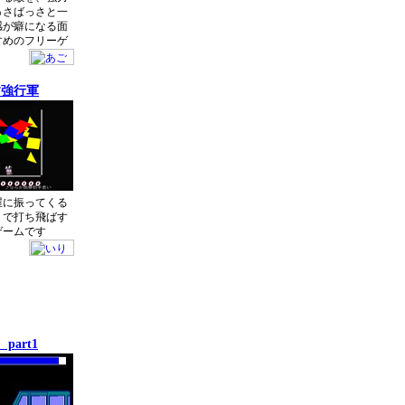
っさばっさと一
感が癖になる面
すめのフリーゲ
す強行軍
屋に振ってくる
トで打ち飛ばす
ゲームです
part1