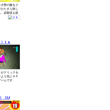
る大勢の敵をク
でひたすら倒し
ム、必殺技も使
Ｈｉｔｓ
Ｕがクリックを
手より先にＨＰ
ゲームです
 ﾐﾐﾒ