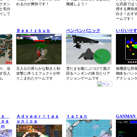
クオン
れるのが爽快です！
殲滅しよう！
な武器でば
と気分
掃する爽快
イして
白さ！おす
ームです！
Ｂｅｅｌｚｂｕｂ
ペンペンパニック
いりいり
り、迫
主人公の滑らかな動きと剣
雪だまを敵にぶつけて逃げ
無機質な部
す百人
攻撃に伴うエフェクトが作
回るペンギンの体当たりア
物体をバッ
ム
りこまれたゲームです
クションゲームです
アクション
ｎｓ
Ａｄｖｅｅｒｉｔａｓ
ｔａｔａｎ
GANMAN 
Ｌｏｓ
ｕｎｉｃａ
ｏｍ