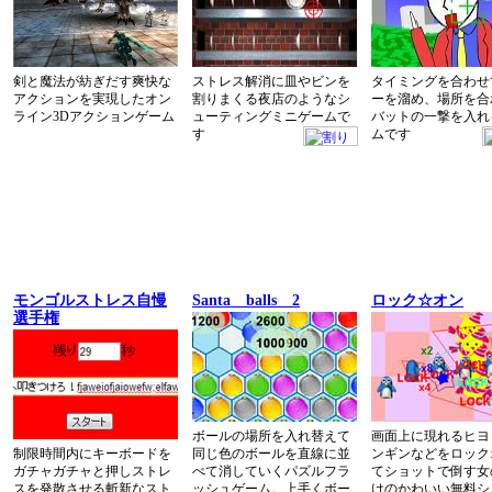
剣と魔法が紡ぎだす爽快な
ストレス解消に皿やビンを
タイミングを合わせ
アクションを実現したオン
割りまくる夜店のようなシ
ーを溜め、場所を合
ライン3Dアクションゲーム
ューティングミニゲームで
バットの一撃を入れ
す
ムです
モンゴルストレス自慢
Santa balls 2
ロック☆オン
選手権
ボールの場所を入れ替えて
画面上に現れるヒヨ
制限時間内にキーボードを
同じ色のボールを直線に並
ンギンなどをロック
ガチャガチャと押しストレ
べて消していくパズルフラ
てショットで倒す女
スを発散させる斬新なスト
ッシュゲーム。上手くボー
けのかわいい無料シ