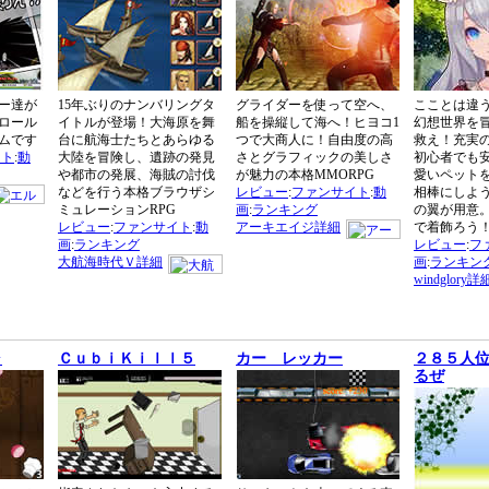
ー達が
15年ぶりのナンバリングタ
グライダーを使って空へ、
こことは違
ロール
イトルが登場！大海原を舞
船を操縦して海へ！ヒヨコ1
幻想世界を
ムです
台に航海士たちとあらゆる
つで大商人に！自由度の高
救え！充実
イト
:
動
大陸を冒険し、遺跡の発見
さとグラフィックの美しさ
初心者でも
や都市の発展、海賊の討伐
が魅力の本格MMORPG
愛いペット
などを行う本格ブラウザシ
レビュー
:
ファンサイト
:
動
相棒にしよ
ミュレーションRPG
画
:
ランキング
の翼が用意
レビュー
:
ファンサイト
:
動
アーキエイジ詳細
で着飾ろう
画
:
ランキング
レビュー
:
フ
大航海時代Ｖ詳細
画
:
ランキン
windglory詳
ャ
ＣｕｂｉＫｉｌｌ５
カー レッカー
２８５人
るぜ