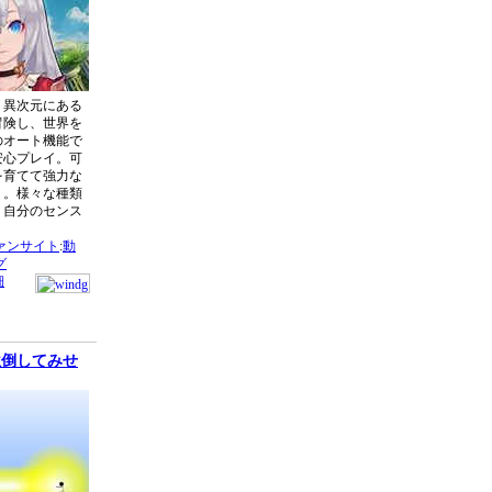
う異次元にある
冒険し、世界を
のオート機能で
安心プレイ。可
を育てて強力な
う。様々な種類
。自分のセンス
！
ァンサイト
:
動
グ
細
位倒してみせ