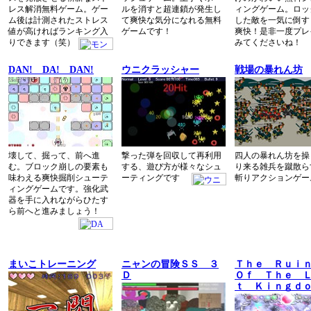
レス解消無料ゲーム。ゲー
ルを消すと超連鎖が発生し
ィングゲーム。ロッ
ム後は計測されたストレス
て爽快な気分になれる無料
した敵を一気に倒す
値が高ければランキング入
ゲームです！
爽快！是非一度プレ
りできます（笑）
みてくださいね！
DAN! DA! DAN!
ウニクラッシャー
戦場の暴れん坊
壊して、掘って、前へ進
撃った弾を回収して再利用
四人の暴れん坊を操
む。ブロック崩しの要素も
する、遊び方が様々なシュ
り来る雑兵を蹴散ら
味わえる爽快掘削シューテ
ーティングです
斬りアクションゲー
ィングゲームです。強化武
器を手に入れながらひたす
ら前へと進みましょう！
まいこトレーニング
ニャンの冒険ＳＳ ３
Ｔｈｅ Ｒｕｉ
Ｄ
Ｏｆ Ｔｈｅ 
ｔ Ｋｉｎｇｄ