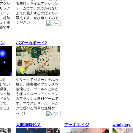
アクシ
る無料クライムアクション
リック
ゲームです。気づかれない
ャージ
ように殺人するのはスリル
、超熱
満点です。ぜひ遊んでみて
よ！※
ください
が必要です
ョン
バズーカボーイ2
力)
クリックでバズーカをぶっ
してい
放し、障害物やブロックを
弾幕シ
破壊して、ゴールへと向か
シュ無
う横スクロールアクション
ざまな
のフラッシュ無料ゲームで
けて、
す。マウスとキーボードだ
ましょ
けで遊べる簡単な無料ゲー
ムです
大航海時代Ｖ
アーキエイジ
windglory