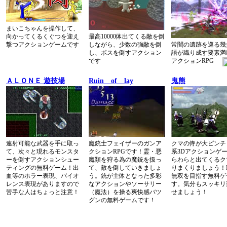
まいこちゃんを操作して、
向かってくるくぐつを迎え
最高10000体出てくる敵を倒
撃つアクションゲームです
しながら、少数の強敵を倒
常闇の遺跡を巡る幾
し、ボスを倒すアクション
語が織り成す要素満
です
アクションRPG
ＡＬＯＮＥ 遊技場
Ruin of lay
鬼熊
連射可能な武器を手に取っ
魔銃士フェイザーのガンア
クマの侍が大ピンチ
て、次々と現れるモンスタ
クションRPGです！霊・悪
系3Dアクションゲ
ーを倒すアクションシュー
魔類を狩る為の魔銃を扱っ
らわらと出てくるク
ティングの無料ゲーム！出
て、敵を倒していきましょ
りまくりましょう！
血等のホラー表現、バイオ
う。銃が主体となった多彩
無双を目指す無料ゲ
レンス表現がありますので
なアクションやソーサリー
す。気分もスッキリ
苦手な人はちょっと注意！
（魔法）を操る爽快感バツ
せましょう！
グンの無料ゲームです！