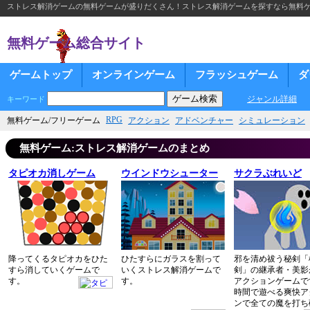
ストレス解消ゲームの無料ゲームが盛りだくさん！ストレス解消ゲームを探すなら無料
無料ゲーム総合サイト
ゲームトップ
オンラインゲーム
フラッシュゲーム
ダ
ジャンル詳細
キーワード
RPG
無料ゲーム/フリーゲーム
アクション
アドベンチャー
シミュレーション
無料ゲーム:ストレス解消ゲームのまとめ
タピオカ消しゲーム
ウインドウシューター
サクラぶれいど
降ってくるタピオカをひた
ひたすらにガラスを割って
邪を清め祓う秘剣「
すら消していくゲームで
いくストレス解消ゲームで
剣」の継承者・美影
す。
す。
アクションゲームで
時間で遊べる爽快ア
ンで全ての魔を打ち