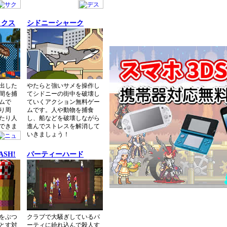
ックス
シドニーシャーク
出した
やたらと強いサメを操作し
間を捕
てシドニーの街中を破壊し
ムで
ていくアクション無料ゲー
り周
ムです。人や動物を捕食
たり人
し、船などを破壊しながら
できま
進んでストレスを解消して
いきましょう！
ASH!
パーティーハード
をぶつ
クラブで大騒ぎしているパ
とす対
ーティに紛れ込んで殺人す