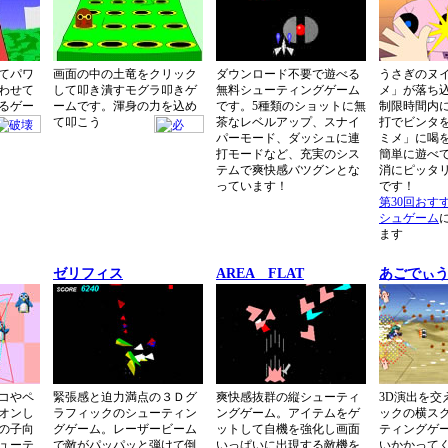
てパワ
画面の中の土竜をクリック
ダウンロード不要で遊べる
うさぎのヌ
わせて
して叩き潰すモグラ叩きゲ
無料シューティングゲーム
メ」が落ち
るゲー
ームです。渾身の力を込め
です。5種類のショットに無
制限時間内
て叩こう
茶なレベルアップ、スナイ
打でビンタ
パーモード、ダッシュに連
ミメ」に喝
打モードなど、充実のシス
簡単に遊べ
テムで爽快感バツグンとな
消にピッタ
っています！
です！
第30回おす
シュゲーム
ます
ゼリフィス
AREA FLAT
あごでぃ
コやペ
緊張感と迫力満点の３Ｄグ
爽快感抜群の縦シューティ
3D演出を交
オンし
ラフィックのシューティン
ングゲーム。アイテムをゲ
ックの横ス
の子向
グゲーム。レーザービーム
ットして自機を強化し画面
ティングゲ
ューテ
で敵がパッパッと弾けて倒
いっぱいに出現する敵機を
いかかって