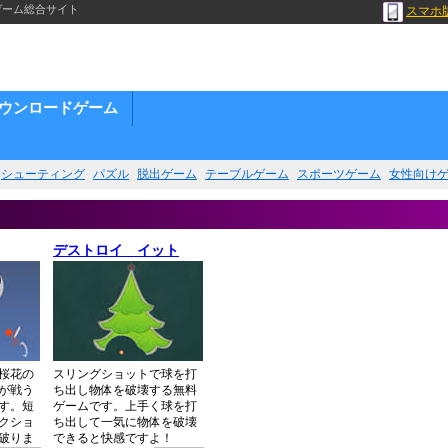
ゲーム総合サイト
スマホ
ウンロードゲーム
シューティング
パズル
脱出ゲーム
テーブルゲーム
スポーツゲーム
女性向け
デストロイ イット
桜花の
スリングショットで球を打
が戦う
ち出し物体を破壊する無料
す。短
ゲームです。上手く球を打
クショ
ち出して一気に物体を破壊
破りま
できると快感ですよ！