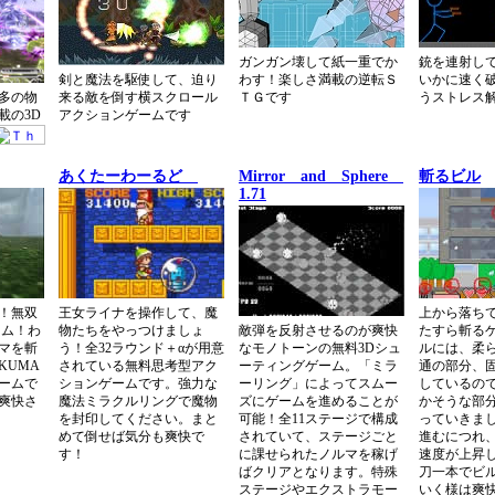
ガンガン壊して紙一重でか
銃を連射し
剣と魔法を駆使して、迫り
わす！楽しさ満載の逆転Ｓ
いかに速く
多の物
来る敵を倒す横スクロール
ＴＧです
うストレス
載の3D
アクションゲームです
あくたーわーるど
Mirror and Sphere
斬るビル
1.71
！無双
王女ライナを操作して、魔
上から落ち
ーム！わ
物たちをやっつけましょ
敵弾を反射させるのが爽快
たすら斬る
マを斬
う！全32ラウンド＋αが用意
なモノトーンの無料3Dシュ
ルには、柔
KUMA
されている無料思考型アク
ーティングゲーム。「ミラ
通の部分、
ームで
ションゲームです。強力な
ーリング」によってスムー
しているの
爽快さ
魔法ミラクルリングで魔物
ズにゲームを進めることが
かそうな部
を封印してください。まと
可能！全11ステージで構成
っていきま
めて倒せば気分も爽快で
されていて、ステージごと
進むにつれ
す！
に課せられたノルマを稼げ
速度が上昇
ばクリアとなります。特殊
刀一本でビ
ステージやエクストラモー
いく様は爽