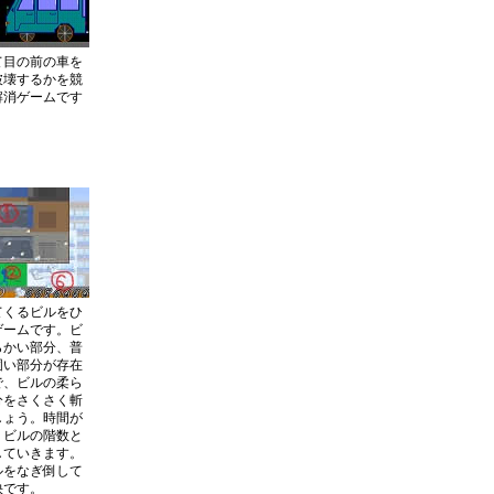
て目の前の車を
破壊するかを競
解消ゲームです
てくるビルをひ
ゲームです。ビ
らかい部分、普
固い部分が存在
で、ビルの柔ら
分をさくさく斬
しょう。時間が
、ビルの階数と
していきます。
ルをなぎ倒して
快です。