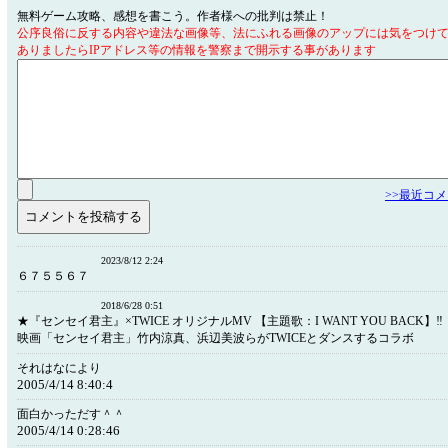
無料ゲーム攻略、感想を書こう。作者様への批判は禁止！
公序良俗に反する内容や違法な画像等、法にふれる画像のアップには気をつけ
ありましたらIPアドレス等の情報を警察まで開示する事があります
>>最近コ
2023/8/12 2:24
６７５５６７
2018/6/28 0:51
★『センセイ君主』×TWICE オリジナルMV 【主題歌：I WANT YOU BACK】‼
映画「センセイ君主」竹内涼真、浜辺美波らがTWICEとダンスするコラボ
それはなにより
2005/4/14 8:40:4
面白かっただす＾＾
2005/4/14 0:28:46