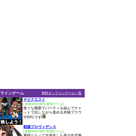
ンラインゲーム
無料オンラインゲーム一覧
チビクエスト
[本格MMORPG冒険ゲーム]
色々な職業でパーティを組んでチャ
ットで話しながら進める本格ブラウ
ザRPGです
戦国プロヴィデンス
[本格MMORPG育成ゲーム]
軍師となって女体化した美少女武将