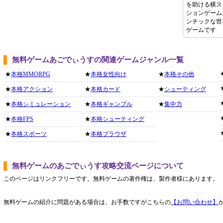
を助ける横ス
ションゲーム
ンチックな世
ゲームです
無料ゲームあごでぃうすの関連ゲームジャンル一覧
★
本格MMORPG
★
本格女性向け
★
本格その他
★
本格アクション
★
本格カード
★
シューティング
★
本格シミュレーション
★
本格ギャンブル
★
集中力
★
本格FPS
★
本格シューティング
★
本格スポーツ
★
本格ブラウザ
無料ゲームのあごでぃうす攻略交流ページについて
このページはリンクフリーです。無料ゲームの著作権は、製作者様にあります。
無料ゲームの紹介に問題がある場合は、お手数ですがこちらの
【お問い合わせ】