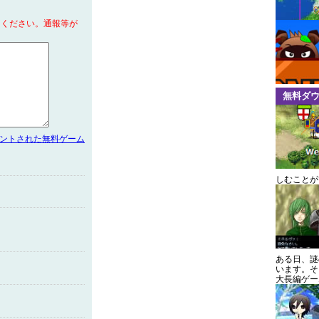
てください。通報等が
無料ダ
メントされた無料ゲーム
しむことが
ある日、謎
います。そ
大長編ゲー