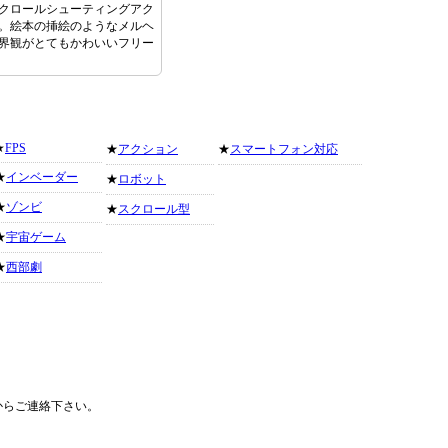
クロールシューティングアク
。絵本の挿絵のようなメルヘ
界観がとてもかわいいフリー
★
FPS
★
アクション
★
スマートフォン対応
★
インベーダー
★
ロボット
★
ゾンビ
★
スクロール型
★
宇宙ゲーム
★
西部劇
からご連絡下さい。