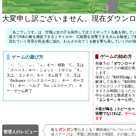
大変申し訳ございません。現在ダウン
「あごでぃうす」は、空飛ぶ女の子を操作して次々とやってくる敵を倒して
最大で8体の敵を捕捉できるミサイルや、広範囲を攻撃できるボムを駆使して
流れていく背景が疾走感に溢れ、わんさか出てくる敵を撃ち落していくのが
ゲームの始め方
ゲームの遊び方
画像下の
「ダウンロード
「↑」「↓」「←」「→」キー：移動 「C」 又は
ダウンロードの確認が表
「スペース」キー：ショット・ミサイル 「X」
します。
又は 「エンター」キー：ボム投下 「Z」 又は
保存した
「021333.zip」
「Backspace（バックスペース）」キー：ポーズ
解凍して出来た
「02133
「F1」キー：ヘルプ 「Esc（エスケープ）」キ
ダブルクリックで起動し
ー：ゲーム終了
タイトル画面になったら
中から好きな難易度をカ
「エンター」キー
を押し
※音が鳴る（スピーカー
状態でなければ、
ゲーム
ます
ガンガン
敵を
撃ちまくる！爽快感がついついハマっ
管理人のレビュー
各ステージは、序盤に雑魚敵との戦闘、その後にボ