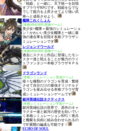
「戦姫」と一緒に、天下統一を目指
すブラウザRPGです。戦姫をなでな
でして能力を上昇させてより強い武
将へと成長させよう。
艦隊これくしょん
[本格MMORPG冒険ゲーム]
美少女×艦隊＝最強のシミュレーショ
ン！かわいい美少女艦隊と一緒に最
強の連合軍を目指す本格ブラウザシ
ミュレーションです
レジェンドワールド
[本格MMORPG冒険ゲーム]
過去にスクエニ作品に登場したモン
スター達と戦えることが魅力のライ
トファンタジー本格ブラウザＲＰＧ
ドラゴンランド
[本格シミュレーション育成ゲーム]
様々な種類のドラゴンを育成・繁殖
させて自分だけの最強オリジナルド
ラゴンを産み出せる本格ブラウザ育
成シミュレーションゲームです
銀河英雄伝説タクティクス
[本格シミュレーション宇宙ゲーム]
銀河英雄伝説の世界で、原作のキャ
ラクター達と銀河の歴史を紡いでい
く本格シミュレーションRPG！将兵
と艦艇を自由に組み合わせられるの
でIF展開の編成も可能です！
ECHO OF SOUL