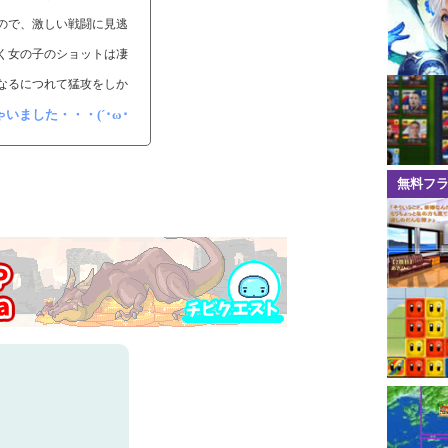
ので、激しい戦闘に見逃
く女の子のショットは凄
なるにつれて猛攻をしか
ました・・・(´･ω･
無料フ