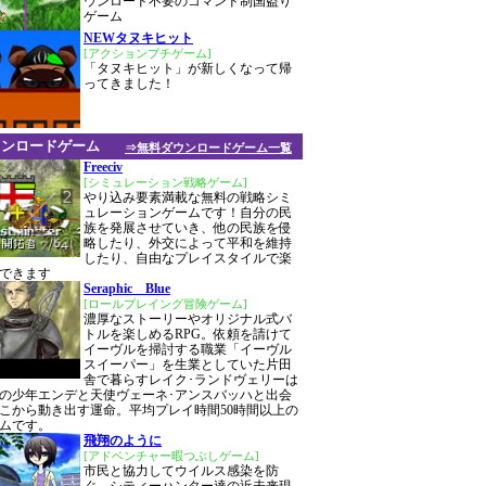
ウンロード不要のコマンド制国盗り
ゲーム
NEWタヌキヒット
[アクションプチゲーム]
「タヌキヒット」が新しくなって帰
ってきました！
ウンロードゲーム
⇒無料ダウンロードゲーム一覧
Freeciv
[シミュレーション戦略ゲーム]
やり込み要素満載な無料の戦略シミ
ュレーションゲームです！自分の民
族を発展させていき、他の民族を侵
略したり、外交によって平和を維持
したり、自由なプレイスタイルで楽
できます
Seraphic Blue
[ロールプレイング冒険ゲーム]
濃厚なストーリーやオリジナル式バ
トルを楽しめるRPG。依頼を請けて
イーヴルを掃討する職業「イーヴル
スイーパー」を生業としていた片田
舎で暮らすレイク･ランドヴェリーは
の少年エンデと天使ヴェーネ･アンスバッハと出会
こから動き出す運命。平均プレイ時間50時間以上の
ムです。
飛翔のように
[アドベンチャー暇つぶしゲーム]
市民と協力してウイルス感染を防