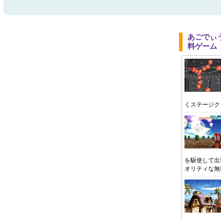
あごでぃ
料ゲーム
くステージク
を駆使して出
オリティな無