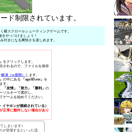
ロード制限されています。
いく横スクロールシューティングゲームです。
敵をやっつけましょう！
病み付きになる爽快さを楽しめます。
」
をクリックします。
示されるので、ファイルを保存
を
解凍（or展開）
します。
3」
の中にある
「ago3D.exe」
を
ます。
、
「友情」「努力」「勝利」
の
ーソルキーで選択し、
てゲームを始めてください。
・イヤホンが接続されている）
が正常に動作しない場合があり
てしまいます♪
スが登場するといった流