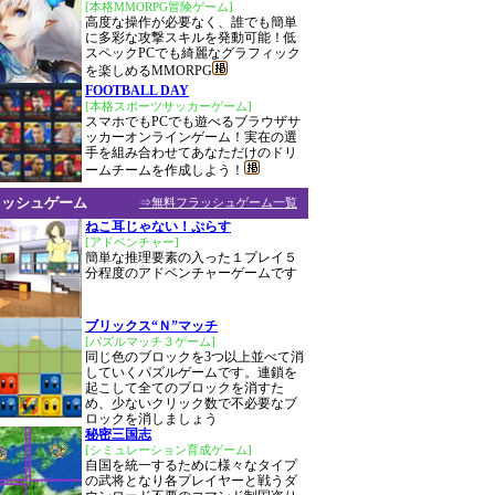
[本格MMORPG冒険ゲーム]
高度な操作が必要なく、誰でも簡単
に多彩な攻撃スキルを発動可能！低
スペックPCでも綺麗なグラフィック
を楽しめるMMORPG
FOOTBALL DAY
[本格スポーツサッカーゲーム]
スマホでもPCでも遊べるブラウザサ
ッカーオンラインゲーム！実在の選
手を組み合わせてあなただけのドリ
ームチームを作成しよう！
ラッシュゲーム
⇒無料フラッシュゲーム一覧
ねこ耳じゃない！ぷらす
[アドベンチャー]
簡単な推理要素の入った１プレイ５
分程度のアドベンチャーゲームです
ブリックス“Ｎ”マッチ
[パズルマッチ３ゲーム]
同じ色のブロックを3つ以上並べて消
していくパズルゲームです。連鎖を
起こして全てのブロックを消すた
め、少ないクリック数で不必要なブ
ロックを消しましょう
秘密三国志
[シミュレーション育成ゲーム]
自国を統一するために様々なタイプ
の武将となり各プレイヤーと戦うダ