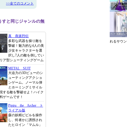
>>全てのコメント
うすと同じジャンルの無
真 燕派烈伝
多彩な武器を操り敵を
れるサウン
撃破！魅力的な4人の美
少女キャラクターを選
択し7人の敵を倒してい
リア型シューティングゲーム
METAL SUIT
大迫力の3Dビューのシ
ューティングアクショ
ンゲーム。ノーマル弾
とホーミングミサイル
現する敵を撃破せよ！ハイク
料ゲームです！
Pipiru the Archer ト
ライアル版
森の妖精ピピルを操作
し、何者かに誘拐され
たヒロイン「マムル」