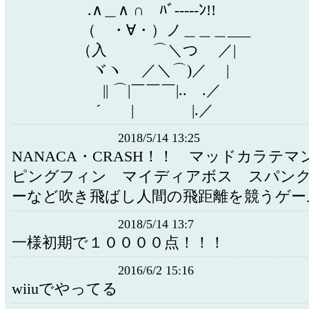
.∧＿∧ ∩ ﾊﾞ-----ﾝ!!
（ ・∀・）ノ＿＿＿___
（入 ⌒＼つ ／|
ヾヽ ／＼⌒)／ |
|| ⌒|￣￣￣|.. .／
´ | |.／
2018/5/14 13:25
NANACA・CRASH！！ マッドカラテ
ピングフィン マイディアボス スパン
ーなど吹き飛ばし人間の飛距離を競うゲー
2018/5/14 13:7
一様初期で１００００点！！！
2016/6/2 15:16
wiiuでやってる