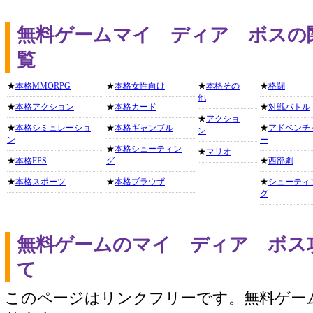
無料ゲームマイ ディア ボスの
覧
★
本格MMORPG
★
本格女性向け
★
本格その
★
格闘
他
★
本格アクション
★
本格カード
★
対戦バトル
★
アクショ
★
本格シミュレーショ
★
本格ギャンブル
★
アドベンチ
ン
ン
ー
★
本格シューティン
★
マリオ
★
本格FPS
グ
★
西部劇
★
本格スポーツ
★
本格ブラウザ
★
シューティ
グ
無料ゲームのマイ ディア ボス
て
このページはリンクフリーです。無料ゲー