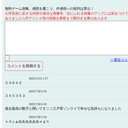
無料ゲーム攻略、感想を書こう。作者様への批判は禁止！
公序良俗に反する内容や違法な画像等、法にふれる画像のアップには気をつけ
ありましたらIPアドレス等の情報を警察まで開示する事があります
>>最近コ
2023/11/21 2:17
５４６４５
2023/7/28 6:10
３４５３５３
2023/7/28 6:10
過去最高の数字と聞いてすごく江戸零ゾンライで幸せな気持ちになりました
2023/7/28 3:16
ｓｄふぁああああああｗｇｈ