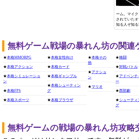
ーム。マイク
されていたオ
知る人ぞ知る
無料ゲーム戦場の暴れん坊の関連
★
本格MMORPG
★
本格女性向け
★
本格その
★
格闘
他
★
本格アクション
★
本格カード
★
対戦バトル
★
アクショ
★
本格シミュレーショ
★
本格ギャンブル
★
アドベンチ
ン
ン
ー
★
本格シューティン
★
マリオ
★
本格FPS
グ
★
西部劇
★
本格スポーツ
★
本格ブラウザ
★
シューティ
グ
無料ゲームの戦場の暴れん坊攻略