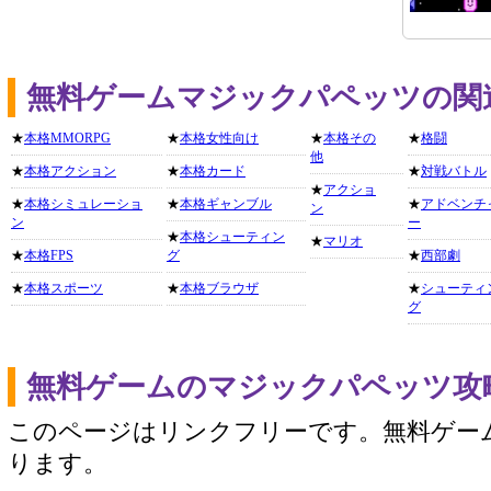
無料ゲームマジックパペッツの関
★
本格MMORPG
★
本格女性向け
★
本格その
★
格闘
他
★
本格アクション
★
本格カード
★
対戦バトル
★
アクショ
★
本格シミュレーショ
★
本格ギャンブル
★
アドベンチ
ン
ン
ー
★
本格シューティン
★
マリオ
★
本格FPS
グ
★
西部劇
★
本格スポーツ
★
本格ブラウザ
★
シューティ
グ
無料ゲームのマジックパペッツ攻
このページはリンクフリーです。無料ゲー
ります。