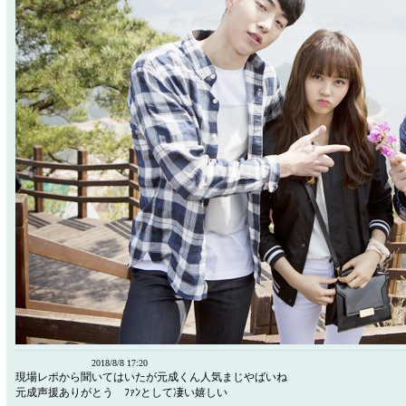
2018/8/8 17:20
現場レポから聞いてはいたが元成くん人気まじやばいね
元成声援ありがとう ﾌｧﾝとして凄い嬉しい