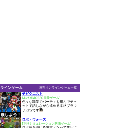
ンラインゲーム
無料オンラインゲーム一覧
チビクエスト
[本格MMORPG冒険ゲーム]
色々な職業でパーティを組んでチャ
ットで話しながら進める本格ブラウ
ザRPGです
ロボ・ウォーズ
[本格シミュレーション防衛ゲーム]
ロボ達を率いる将軍となって攻守に