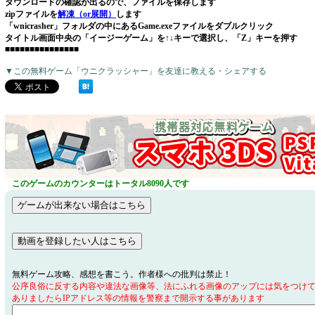
ダウンロードの確認が出るので、ファイルを保存します
zipファイルを
解凍（or展開）
します
「wnicrasher」フォルダの中にあるGame.exeファイルをダブルクリック
タイトル画面中央の「イージーゲーム」を↑↓キーで選択し、「Z」キーを押す
■■■■■■■■■■■■■■■
▼この無料ゲーム「ウニクラッシャー」を友達に教える・シェアする
このゲームのカウンターはトータル8090人です
無料ゲーム攻略、感想を書こう。作者様への批判は禁止！
公序良俗に反する内容や違法な画像等、法にふれる画像のアップには気をつけ
ありましたらIPアドレス等の情報を警察まで開示する事があります