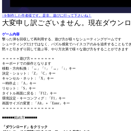
↑を制作した作者様です。是非、遊びに行って下さいね！
大変申し訳ございません。現在ダウン
ゲーム内容
撃った弾を回収して再利用する、遊び方が様々なシューティングゲームです
シューティングだけではなく、パズル感覚でハイスコアのみを追求することもで
黙々と引きずり回して遊ぶ等、やり方次第で様々な遊び方をすることができます
＝＝＝＝＝遊び方＝＝＝＝＝＝＝
キーボードでの操作となります
移動・方向転換：「←」「↑」「→」「↓」キー
決定・ショット：「Z」「C」キー
キャンセル・ネット：「X」キー
一時停止：「A」キー
リセット：「S」キー
タイトル画面に戻る：「F12」キー
環境設定・キーコンフィグ：「F1」キー
画面サイズの変更：「Alt」＋「Enter」キー
＝＝＝＝＝＝＝＝＝＝＝＝＝＝＝
■■■■■■始め方■■■■■■
「ダウンロード」をクリック