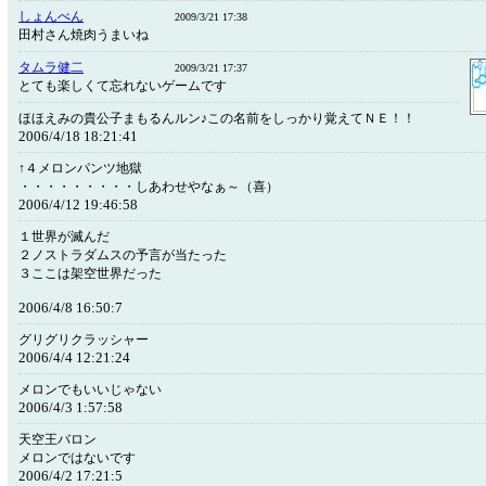
しょんべん
2009/3/21 17:38
田村さん焼肉うまいね
タムラ健二
2009/3/21 17:37
とても楽しくて忘れないゲームです
ほほえみの貴公子まもるんルン♪この名前をしっかり覚えてＮＥ！！
2006/4/18 18:21:41
↑４メロンパンツ地獄
・・・・・・・・・しあわせやなぁ～（喜）
2006/4/12 19:46:58
１世界が滅んだ
２ノストラダムスの予言が当たった
３ここは架空世界だった
2006/4/8 16:50:7
グリグリクラッシャー
2006/4/4 12:21:24
メロンでもいいじゃない
2006/4/3 1:57:58
天空王バロン
メロンではないです
2006/4/2 17:21:5