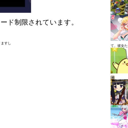
ロード制限されています。
きますし
て、彼女た