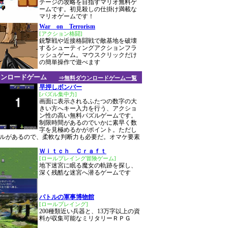
テージの攻略を目指すマリオ無料ゲ
ームです。初見殺しの仕掛け満載な
マリオゲームです！
War on Terrorism
[アクション格闘]
銃撃戦や近接格闘戦で敵基地を破壊
するシューティングアクションフラ
ッシュゲーム。マウスクリックだけ
の簡単操作で遊べます
ウンロードゲーム
⇒無料ダウンロードゲーム一覧
早押しボンバー
[パズル集中力]
画面に表示されるふたつの数字の大
きい方へキー入力を行う、アクショ
ン性の高い無料パズルゲームです。
制限時間があるのでいかに素早く数
字を見極めるかがポイント。ただし
ルがあるので、柔軟な判断力も必要だ。オマケ要素
Ｗｉｔｃｈ Ｃｒａｆｔ
[ロールプレイング冒険ゲーム]
地下迷宮に眠る魔女の軌跡を探し、
深く残酷な迷宮へ潜るゲームです
パトルの軍事博物館
[ロールプレイング]
200種類近い兵器と、13万字以上の資
料が収集可能なミリタリーＲＰＧ