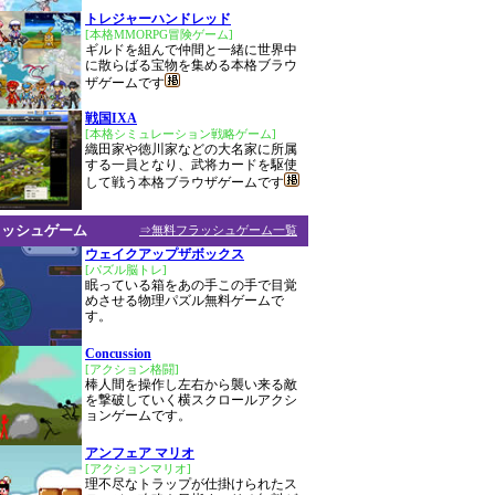
トレジャーハンドレッド
[本格MMORPG冒険ゲーム]
ギルドを組んで仲間と一緒に世界中
に散らばる宝物を集める本格ブラウ
ザゲームです
戦国IXA
[本格シミュレーション戦略ゲーム]
織田家や徳川家などの大名家に所属
する一員となり、武将カードを駆使
して戦う本格ブラウザゲームです
ラッシュゲーム
⇒無料フラッシュゲーム一覧
ウェイクアップザボックス
[パズル脳トレ]
眠っている箱をあの手この手で目覚
めさせる物理パズル無料ゲームで
す。
Concussion
[アクション格闘]
棒人間を操作し左右から襲い来る敵
を撃破していく横スクロールアクシ
ョンゲームです。
アンフェア マリオ
[アクションマリオ]
理不尽なトラップが仕掛けられたス