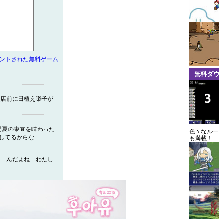
メントされた無料ゲーム
無料ダ
支店前に田植え囃子が
間夏の東京を味わった
色々なルー
用してるからな
も満載！
い んだよね わたし