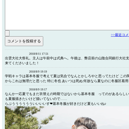
>>最近コ
2018/8/11 17:51
出雲大社大祭礼。主人は午前中は式典へ。午後は、弊店前の山陰合同銀行大社
来てくださいました！
2018/8/9 19:19
学戦キャラは基本冬服で考えて夏は気合でなんとかしろやと思ってたけど この
からこれは無理だと思った 特に冬也 あいつは死ぬ 何故なら夏なのに冬服区着
2018/8/9 19:17
なんか一応夏でもまだ衣替えの時期ではないから基本冬服 ってのがあるらし
も夏服描きたいけど描いてないので……
らぶうううううういいいいす❤基本冬服が好きだけど夏もいいね♪