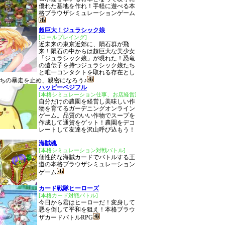
優れた基地を作れ！手軽に遊べる本
格ブラウザシミュレーションゲーム
超巨大！ジュラシック娘
[ロールプレイング]
近未来の東京近郊に、隕石群が飛
来！隕石の中からは超巨大な美少女
「ジュラシック娘」が現れた！恐竜
の遺伝子を持つジュラシック娘たち
と唯一コンタクトを取れる存在とし
ちの暴走を止め、親密になろう♪
ハッピーベジフル
[本格シミュレーション仕事、お店経営]
自分だけの農園を経営し美味しい作
物を育てるガーデニングオンライン
ゲーム。品質のいい作物でスープを
作成して通貨をゲット！農園をデコ
レートして友達を沢山呼び込もう！
海賊魂
[本格シミュレーション対戦バトル]
個性的な海賊カードでバトルする王
道の本格ブラウザシミュレーション
ゲーム
カード戦隊ヒーローズ
[本格カード対戦バトル]
今日から君はヒーローだ！変身して
悪を倒して平和を狙え！本格ブラウ
ザカードバトルRPG