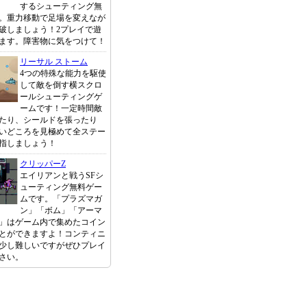
するシューティング無
。重力移動で足場を変えなが
破しましょう！2プレイで遊
ます。障害物に気をつけて！
リーサル ストーム
4つの特殊な能力を駆使
して敵を倒す横スクロ
ールシューティングゲ
ームです！一定時間敵
たり、シールドを張ったり
いどころを見極めて全ステー
指しましょう！
クリッパーZ
エイリアンと戦うSFシ
ューティング無料ゲー
ムです。「プラズマガ
ン」「ボム」「アーマ
」はゲーム内で集めたコイン
とができますよ！コンティニ
少し難しいですがぜひプレイ
さい。