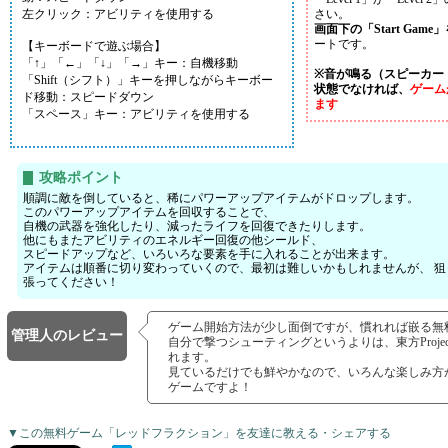
左クリック：アビリティを使用する
さい。
画面下の「Start Gam
ートです。
【キーボードで遊ぶ場合】
「↑」「←」「↓」「→」キー：自機移動
※音が鳴る（スピーカー
「Shift（シフト）」キーを押しながらキーボー
状態でなければ、
ゲーム
ド移動：スピードダウン
ます
「スペース」キー：アビリティを使用する
攻略ポイント
順調に敵を倒していると、稀にパワーアップアイテムがドロップします。
このパワーアップアイテムを回収することで、
自機の武器を強化したり、減ったライフを回復できたりします。
他にもまたアビリティのエネルギー回復の他シールド、
スピードアップなど、いろいろな要素を手に入れることが出来ます。
アイテムは順番に切り変わっていくので、最初は難しいかもしれませんが、 狙
張ってください！
ゲーム開始方法が少し面倒ですが、慣れれば嵌る無
管理人のレビュー
自分で撃つシューティングというよりは、東方Proje
れます。
見ているだけでも鮮やかなので、いろんな楽しみ方
ゲームですよ！
▼この無料ゲーム「レッドフラクション」を友達に教える・シェアする