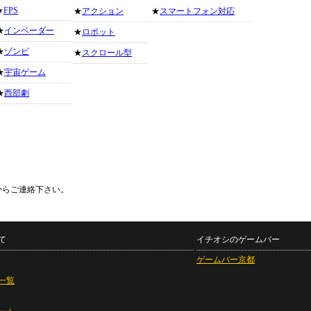
★
FPS
★
アクション
★
スマートフォン対応
★
インベーダー
★
ロボット
★
ゾンビ
★
スクロール型
★
宇宙ゲーム
★
西部劇
からご連絡下さい。
て
イチオシのゲームバー
ゲームバー京都
一覧