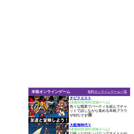
本格オンラインゲーム
無料オンラインゲーム一覧
チビクエスト
[本格MMORPG冒険ゲーム]
色々な職業でパーティを組んでチャ
ットで話しながら進める本格ブラウ
ザRPGです
大航海時代Ｖ
[本格MMORPG冒険ゲーム]
15年ぶりのナンバリングタイトルが