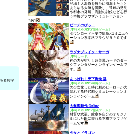
登場！大海原を舞台に航海士たちと
あらゆる大陸を冒険し、遺跡の発見
や都市の発展、海賊の討伐などを行
う本格ブラウザシミュレーション
RPG
ピーチのぴっ！
[本格MMORPG冒険ゲーム]
ダウンロード不要で簡単♪コミニュケ
ーション系本格ブラウザＲＰＧです
ラグナブレイク・サーガ
[本格カード]
神の力が宿りし超美麗カードのダー
クファンタジーオンラインゲームで
す。
あっぱれ！天下御免 乱
にある数字
[本格MMORPG戦略ゲーム]
美少女化した時代劇のヒーローが大
暴れする時代劇シミュレーションオ
ンラインゲーム
大航海時代 Online
[本格MMORPG冒険ゲーム]
材質や武装、紋章を自分のオリジナ
ルにした船に乗れる本格ブラウザゲ
ームです
少女とドラゴン