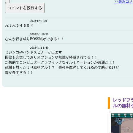
>>最近コ
2023/12/9 3:9
れｔれ５４６５４
2018/9/1 16:58
なんか行き成りBOSS戦ができる！！
2018/7/11 8:49
ミジンコやハンドスピナーが出ます
回復も充実しておりオプションや無敵が搭載されてる！！
幻想的でコンピュターグラフィックなイルミネーションが綺麗だ！！
残機も思ったより結構アル！？ 銃弾を散弾してくれるので助かるけど
敵が多すぎる！！
レッドフ
ルの無料