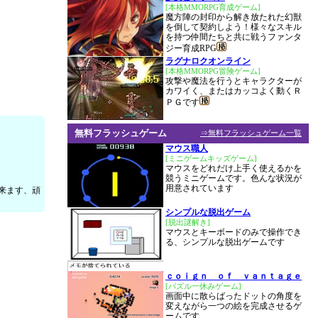
[本格MMORPG育成ゲーム]
魔方陣の封印から解き放たれた幻獣
を倒して契約しよう！様々なスキル
を持つ仲間たちと共に戦うファンタ
ジー育成RPG
ラグナロクオンライン
[本格MMORPG冒険ゲーム]
攻撃や魔法を行うとキャラクターが
カワイく、またはカッコよく動くＲ
ＰＧです
無料フラッシュゲーム
⇒無料フラッシュゲーム一覧
マウス職人
[ミニゲームキッズゲーム]
マウスをどれだけ上手く使えるかを
競うミニゲームです。色んな状況が
用意されています
来ます、頑
シンプルな脱出ゲーム
[脱出謎解き]
マウスとキーボードのみで操作でき
る、シンプルな脱出ゲームです
ｃｏｉｇｎ ｏｆ ｖａｎｔａｇｅ
[パズル一休みゲーム]
画面中に散らばったドットの角度を
変えながら一つの絵を完成させるゲ
ームです