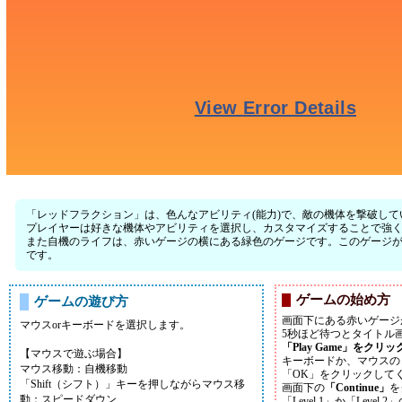
「レッドフラクション」は、色んなアビリティ(能力)で、敵の機体を撃破し
プレイヤーは好きな機体やアビリティを選択し、カスタマイズすることで強
また自機のライフは、赤いゲージの横にある緑色のゲージです。このゲージがな
です。
ゲームの始め方
ゲームの遊び方
画面下にある赤いゲージ
マウスorキーボードを選択します。
5秒ほど待つとタイトル
「Play Game」をクリッ
【マウスで遊ぶ場合】
キーボードか、マウスの
マウス移動：自機移動
「OK」をクリックして
「Shift（シフト）」キーを押しながらマウス移
画面下の
「Continue」
を
動：スピードダウン
「Level 1」か「Lev