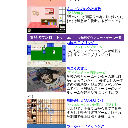
３ニャンのお化け屋敷
[脱出謎解き]
3匹のネコが雨宿りの為に駆け込んだ
お化け屋敷から脱出するゲームです
無料ダウンロードゲーム
⇒無料ダウンロードゲーム一覧
yokoの７ブリッジ
[テーブルトランプゲーム]
あなたとコンピュータ３人が対戦す
るトランプの７ブリッジです。
向こうの彼女
[アドベンチャー恋愛ゲーム]
学校の君とゲームセンターの君は何
かが違っていた･･･。分岐なしの一本
道の短編恋愛ビジュアルノベルゲー
ムです。不思議なストーリーのノベ
ルゲームが好きな方におすすめで
す！
無限会社☆ソルジボン！
[シミュレーション仕事、お店経営]
ソルジボンをタマゴから育てて販売
するお手軽会社運営ゲーム。限られ
た期間で売上目標を達成しよう!
つーるバーフィッシング