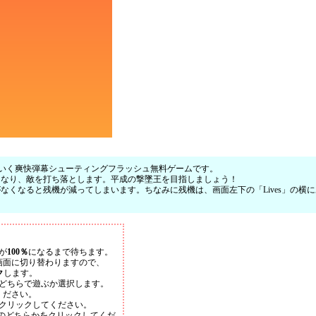
ていく爽快弾幕シューティングフラッシュ無料ゲームです。
くなり、敵を打ち落とします。平成の撃墜王を目指しましょう！
くなると残機が減ってしまいます。ちなみに残機は、画面左下の「Lives」の横
が
100％
になるまで待ちます。
画面に切り替わりますので、
ク
します。
どちらで遊ぶか選択します。
ください。
クリックしてください。
el 2」のどちらかをクリックしてくだ