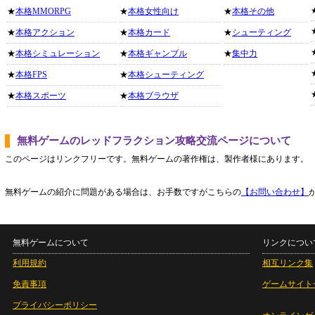
★
本格MMORPG
★
本格女性向け
★
本格その他
★
本格アクション
★
本格カード
★
シューティング
★
本格シミュレーション
★
本格ギャンブル
★
集中力
★
本格FPS
★
本格シューティング
★
本格スポーツ
★
本格ブラウザ
無料ゲームのレッドフラクション攻略交流ページについて
このページはリンクフリーです。無料ゲームの著作権は、製作者様にあります。
無料ゲームの紹介に問題がある場合は、お手数ですがこちらの
【お問い合わせ】
無料ゲームについて
リンクについ
利用規約
相互リンク集
免責事項
ゲームサイト
プライバシーポリシー