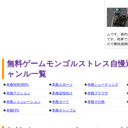
ムです。操作
です。戦車で
ので爽快感満
無料ゲームモンゴルストレス自慢
ャンル一覧
★
本格MMORPG
★
本格スポーツ
★
本格シューティング
★
本格アクション
★
本格女性向け
★
本格ブラウザ
★
本格シミュレーション
★
本格カード
★
本格その他
★
本格FPS
★
本格ギャンブル