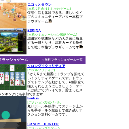
ニコッとタウン
[本格女性向けおしゃれゲーム]
仮想生活を体験できる、新しいタイ
プのコミュニティーアバター本格ブ
ラウザゲーム
戦国IXA
[本格シミュレーション戦略ゲーム]
織田家や徳川家などの大名家に所属
する一員となり、武将カードを駆使
して戦う本格ブラウザゲームです
フラッシュゲーム
⇒無料フラッシュゲーム一覧
クロンダイクソリティア
[パズルソリティア]
AからKまで順番にトランプを揃えて
いくソリティアゲームです。ドラッ
グでトランプを動かして、4種類全て
揃えられるようにしましょう！ゲー
ムは続けてプレイでき、貯まったス
ランキングにも参加できます
bonk.io
[アクション対戦バトル]
丸いボールを操作してステージ上か
ら相手ボールを蹴落とす生き残りア
クション無料ゲームです。
CANDY HUNTER
[アクションプチゲーム]