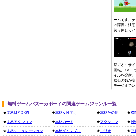
ームです。チ
の障害に注意
切り倒してい
撃てるミサイ
回転、↑キー
イルを発射。
隕石の数が増
テージまでい
無料ゲームバズーカボーイの関連ゲームジャンル一覧
★
本格MMORPG
★
本格女性向け
★
本格その他
★
格
★
本格アクション
★
本格カード
★
アクション
★
対
★
本格シミュレーション
★
本格ギャンブル
★
マリオ
★
ア