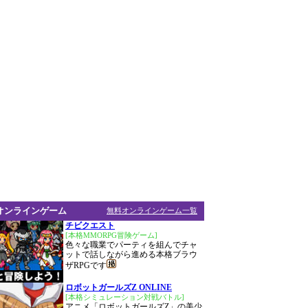
オンラインゲーム
無料オンラインゲーム一覧
チビクエスト
[本格MMORPG冒険ゲーム]
色々な職業でパーティを組んでチャ
ットで話しながら進める本格ブラウ
ザRPGです
ロボットガールズZ ONLINE
[本格シミュレーション対戦バトル]
アニメ「ロボットガールズZ」の美少