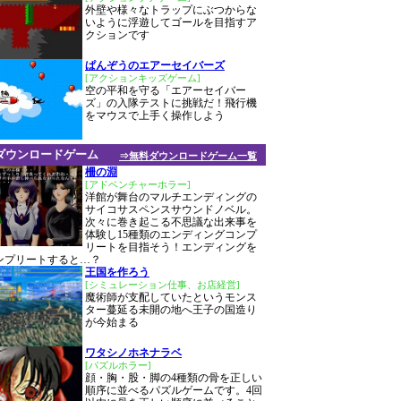
外壁や様々なトラップにぶつからな
いように浮遊してゴールを目指すア
クションです
ぱんぞうのエアーセイバーズ
[アクションキッズゲーム]
空の平和を守る「エアーセイバー
ズ」の入隊テストに挑戦だ！飛行機
をマウスで上手く操作しよう
ダウンロードゲーム
⇒無料ダウンロードゲーム一覧
柵の淵
[アドベンチャーホラー]
洋館が舞台のマルチエンディングの
サイコサスペンスサウンドノベル。
次々に巻き起こる不思議な出来事を
体験し15種類のエンディングコンプ
リートを目指そう！エンディングを
ンプリートすると…？
王国を作ろう
[シミュレーション仕事、お店経営]
魔術師が支配していたというモンス
ター蔓延る未開の地へ王子の国造り
が今始まる
ワタシノホネナラベ
[パズルホラー]
顔・胸・股・脚の4種類の骨を正しい
順序に並べるパズルゲームです。4回