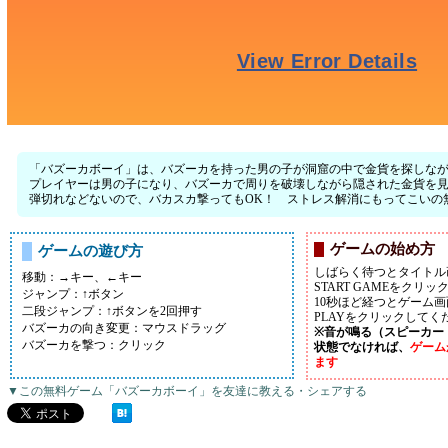
「バズーカボーイ」は、バズーカを持った男の子が洞窟の中で金貨を探しな
プレイヤーは男の子になり、バズーカで周りを破壊しながら隠された金貨を
弾切れなどないので、バカスカ撃ってもOK！ ストレス解消にもってこいの
ゲームの始め方
ゲームの遊び方
しばらく待つとタイトル
移動：→キー、←キー
START GAMEをクリ
ジャンプ：↑ボタン
10秒ほど経つとゲーム
二段ジャンプ：↑ボタンを2回押す
PLAYをクリックしてく
バズーカの向き変更：マウスドラッグ
※音が鳴る（スピーカー
バズーカを撃つ：クリック
状態でなければ、
ゲーム
ます
▼この無料ゲーム「バズーカボーイ」を友達に教える・シェアする