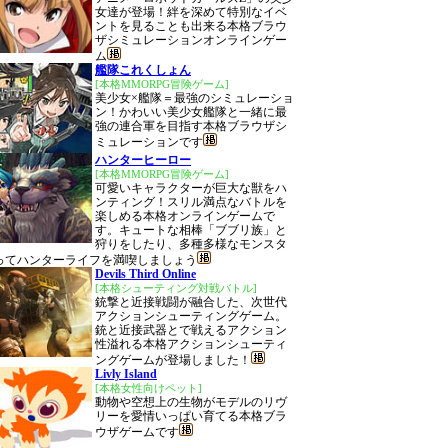
女達が登場！絆を深めて特別なイベ
ントを見ることも出来る本格ブラウ
ザシミュレーションオンラインゲー
ム
艦隊これくしょん
[本格MMORPG冒険ゲーム]
美少女×艦隊＝最強のシミュレーショ
ン！かわいい美少女艦隊と一緒に最
強の連合軍を目指す本格ブラウザシ
ミュレーションです
ハンターヒーロー
[本格MMORPG冒険ゲーム]
可愛いキャラクターが巨大な獣をハ
ンティング！スリル満点なバトルを
楽しめる本格オンラインゲームで
す。キュートな相棒「ブブリ族」と
狩りをしたり、多種多様なモンスタ
ってハンターライフを満喫しましょう
Devils Third Online
[本格シューティング対戦バトル]
銃撃と近接戦闘が融合した、次世代
アクションシューティングゲーム。
銃と近接武器とで戦えるアクション
性溢れる本格アクションシューティ
ングゲームが登場しました！
Livly Island
[本格女性向けペット]
動物や空想上の生物がモデルのリヴ
リーを愛情いっぱい育てる本格ブラ
ウザゲームです