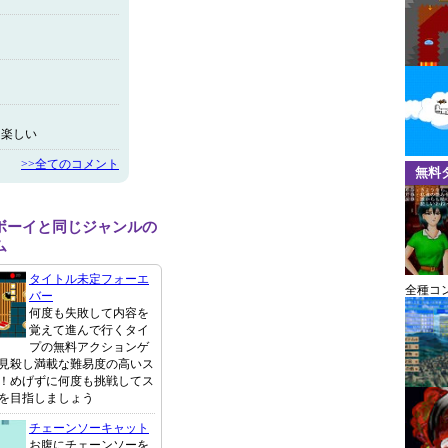
て楽しい
>>全てのコメント
無料
ボーイと同じジャンルの
ム
タイトル未定フォーエ
全種コ
バー
何度も失敗して内容を
覚えて進んで行くタイ
プの無料アクションゲ
見殺し満載な難易度の高いス
！めげずに何度も挑戦してス
を目指しましょう
チェーンソーキャット
お腹にチェーンソーを