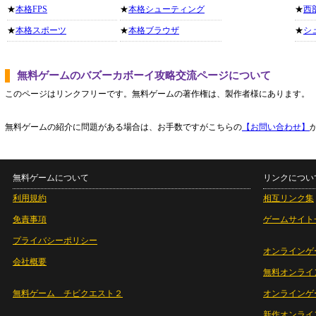
★
本格FPS
★
本格シューティング
★
西
★
本格スポーツ
★
本格ブラウザ
★
シ
無料ゲームのバズーカボーイ攻略交流ページについて
このページはリンクフリーです。無料ゲームの著作権は、製作者様にあります。
無料ゲームの紹介に問題がある場合は、お手数ですがこちらの
【お問い合わせ】
無料ゲームについて
リンクについ
利用規約
相互リンク集
免責事項
ゲームサイト
プライバシーポリシー
オンラインゲ
会社概要
無料オンライ
無料ゲーム チビクエスト２
オンラインゲ
新作オンライ