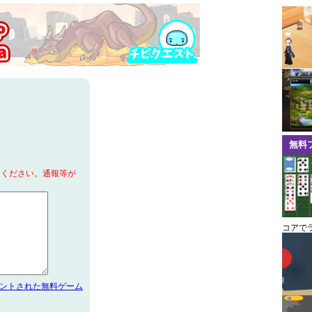
無料
てください。通報等が
コアで
メントされた無料ゲーム