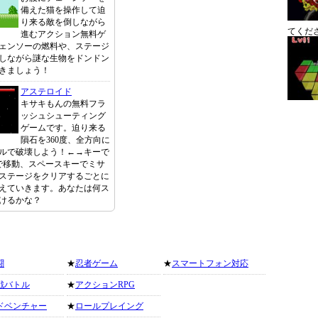
備えた猫を操作して迫
り来る敵を倒しながら
てくだ
進むアクション無料ゲ
ェンソーの燃料や、ステージ
しながら謎な生物をドンドン
きましょう！
アステロイド
キサキもんの無料フラ
ッシュシューティング
ゲームです。迫り来る
隕石を360度、全方向に
ルで破壊しよう！←→キーで
で移動、スペースキーでミサ
ステージをクリアするごとに
えていきます。あなたは何ス
けるかな？
闘
★
忍者ゲーム
★
スマートフォン対応
戦バトル
★
アクションRPG
ドベンチャー
★
ロールプレイング