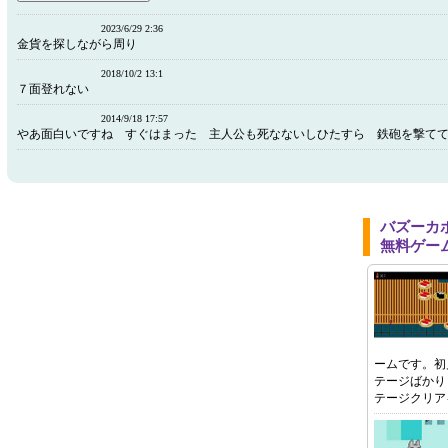
2023/6/29 2:36
金貨を探しながら周り
2018/10/2 13:1
７面登れない
2014/9/18 17:57
やあ面白いですね すぐはまった 主人公も死なないしひたすら 鉄砲を撃て
バズーカ
無料ゲー
ームです。初
テージばかり
テージクリア