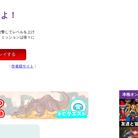
きよ！
攻撃してレベルを上げ
。ミッションは徐々に
レイする
[
作者様サイト
]
本格オ