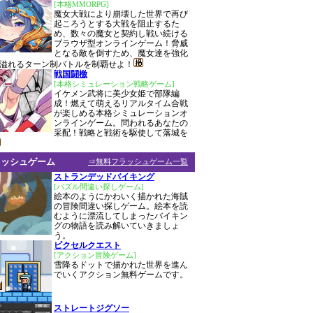
[本格MMORPG]
魔女大戦により崩壊した世界で再び
起ころうとする大戦を阻止するた
め、数々の魔女と契約し戦い続ける
ブラウザ型オンラインゲーム！脅威
となる敵を倒すため、魔女達を強化
溢れるターン制バトルを制覇せよ！
戦国闘檄
[本格シミュレーション戦略ゲーム]
イケメン武将に美少女姫で部隊編
成！燃えて萌えるリアルタイム合戦
が楽しめる本格シミュレーションオ
ンラインゲーム。問われるあなたの
采配！戦略と戦術を駆使して落城を
ラッシュゲーム
⇒無料フラッシュゲーム一覧
ストランデッドバイキング
[パズル間違い探しゲーム]
絵本のようにかわいく描かれた海賊
の冒険間違い探しゲーム。絵本を読
むように漂流してしまったバイキン
グの物語を読み解いていきましょ
う。
ピクセルクエスト
[アクション冒険ゲーム]
雪降るドットで描かれた世界を進ん
でいくアクション無料ゲームです。
ストレートジグソー