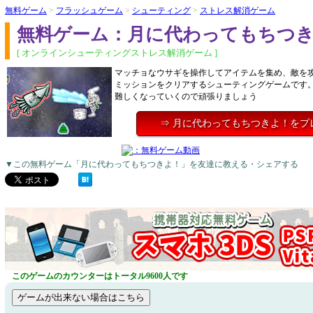
無料ゲーム
>
フラッシュゲーム
>
シューティング
>
ストレス解消ゲーム
無料ゲーム：月に代わってもちつ
[ オンラインシューティングストレス解消ゲーム ]
マッチョなウサギを操作してアイテムを集め、敵を
ミッションをクリアするシューティングゲームです
難しくなっていくので頑張りましょう
⇒ 月に代わってもちつきよ！をプ
▼この無料ゲーム「月に代わってもちつきよ！」を友達に教える・シェアする
このゲームのカウンターはトータル9600人です