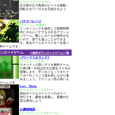
[パズルジグソーパズル]
正方形や正六角形のピースを移動・
回転させてパズルを完成させよう
バナナバレージ
[アクション2次創作]
ドンキーコングを操作して制限時間
内にタルにバナナを入れるアクショ
ンゲーム。難しいルールや操作がな
いので、誰でも遊ぶことができま
す。有名ゲームキャラクターを使っ
料ゲームです。
ウンロードゲーム
⇒無料ダウンロードゲーム一覧
パワーマリオランド3
[アクションマリオ]
クオリティの高いマリオ無料ゲーム
の第3弾！今回は巨大な国をマリオが
冒険します。手ごわくなってきたク
リボーやノコノコ達を倒しながら進
みましょう。アクション性の高い人
ゲームです
Lost Maria
[ロールプレイングホラー]
終始ダークなストーリーのホラー
RPGです。豪邸を探索し、悪魔や亡
霊を退治しよう
お嬢様物語
[ロールプレイングプチゲーム]