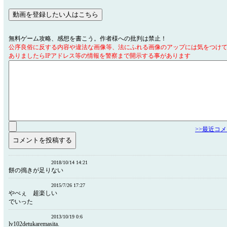
無料ゲーム攻略、感想を書こう。作者様への批判は禁止！
公序良俗に反する内容や違法な画像等、法にふれる画像のアップには気をつけ
ありましたらIPアドレス等の情報を警察まで開示する事があります
>>最近コ
2018/10/14 14:21
餅の搗きが足りない
2015/7/26 17:27
やべぇ 超楽しい やっと
でいった
2013/10/19 0:6
lv102detukaremasita.