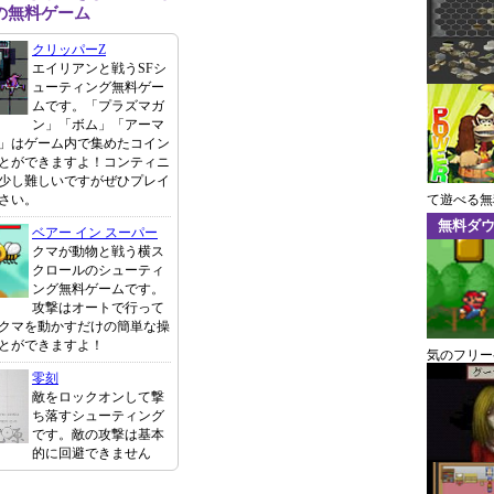
の無料ゲーム
クリッパーZ
エイリアンと戦うSFシ
ューティング無料ゲー
ムです。「プラズマガ
ン」「ボム」「アーマ
」はゲーム内で集めたコイン
とができますよ！コンティニ
少し難しいですがぜひプレイ
さい。
て遊べる無
無料ダ
ベアー イン スーパー
クマが動物と戦う横ス
クロールのシューティ
ング無料ゲームです。
攻撃はオートで行って
クマを動かすだけの簡単な操
とができますよ！
気のフリー
零刻
敵をロックオンして撃
ち落すシューティング
です。敵の攻撃は基本
的に回避できません