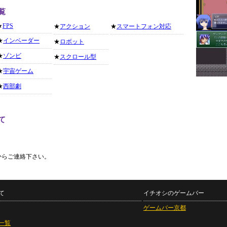
覧
★
FPS
★
アクション
★
スマートフォン対応
★
インベーダー
★
ロボット
★
ゾンビ
★
スクロール型
★
宇宙ゲーム
★
西部劇
て
からご連絡下さい。
て
イチオシのゲームバー
ゲームバー京都
一覧