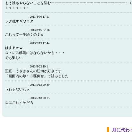
もう誰もやらないことを望むーーーーーーーーーーーーーーーーーーーーー１
１１１１１１１
2013/8/30 17:51
フグ強すぎワロタ
2013/8/16 22:16
これって一生続くの？ｗ
2013/7/13 17:44
はまるｗｗ
ストレス解消にはならないかも・・・
でも楽しい
2013/6/23 19:1
正直 うさぎさんの筋肉が好きです
「画面内の敵１８匹倒せ」で詰みました
2013/5/13 20:39
うわぁないわぁ
2013/5/13 20:15
なにこれくそだろ
月に代わ