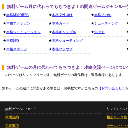
無料ゲーム月に代わってもちつきよ！の関連ゲームジャンル一
★
本格MMORPG
★
本格女性向け
★
本格その他
★
本格アクション
★
本格カード
★
シューティング
★
本格シミュレーション
★
本格ギャンブル
★
集中力
★
本格FPS
★
本格シューティング
★
本格スポーツ
★
本格ブラウザ
無料ゲームの月に代わってもちつきよ！攻略交流ページについ
このページはリンクフリーです。無料ゲームの著作権は、製作者様にあります。
無料ゲームの紹介に問題がある場合は、お手数ですがこちらの
【お問い合わせ】
無料ゲームについて
リンクについ
利用規約
相互リンク集
免責事項
ゲームサイト