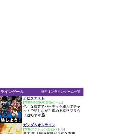
ンラインゲーム
無料オンラインゲーム一覧
チビクエスト
[本格MMORPG冒険ゲーム]
色々な職業でパーティを組んでチャ
ットで話しながら進める本格ブラウ
ザRPGです
ガンダムオンライン
[本格アクション対戦バトル]
最大104人同時対戦が可能な本格