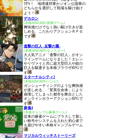
TPS！ 地球連邦軍かジオン公国軍の
どちらかを選択して戦場を駆け抜け
よう！
デカロン
[本格MMORPG冒険ゲーム]
爽快感だけでなく熱い駆け引きが楽
しめる、こだわりアクションＲＰＧ
です
進撃の巨人 -反撃の翼-
[本格MMORPGモンスター]
大人気アニメ「進撃の巨人」がオン
ラインゲームになりました！エレン
やリヴァイと共に超大型巨人や鎧の
巨人を駆逐する本格ブラウザRPGで
す
エターナルシティ2
[本格MMORPGゾンビ]
ガンシューティングのような爽快感
が楽しめる、「変異生命体」により
崩壊してしまった都市を舞台とした
オンラインホラーアクションRPGで
す
麻雀4
[本格ギャンブル麻雀ゲーム]
従来の麻雀ゲームにプラスして新し
い称号やシステムを入れた初心者で
も遊びやすい本格ギャンブルゲーム
マジカルウィッチストーリーズ