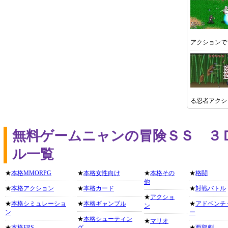
アクションで
る忍者アクシ
無料ゲームニャンの冒険ＳＳ ３
ル一覧
★
本格MMORPG
★
本格女性向け
★
本格その
★
格闘
他
★
本格アクション
★
本格カード
★
対戦バトル
★
アクショ
★
本格シミュレーショ
★
本格ギャンブル
★
アドベンチ
ン
ン
ー
★
本格シューティン
★
マリオ
★
本格FPS
グ
★
西部劇