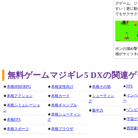
グゲーム。ジ
すい！更に動
でもサクサク
ポンの溜め撃
感がヤミツキ
無料ゲームマジギレ5 DXの関連
★
FPS
★
本格MMORPG
★
本格女性向け
★
本格その他
★
インベ
★
本格アクション
★
本格カード
★
シューティン
ー
グ
★
本格シミュレーショ
★
本格ギャンブル
★
ゾンビ
ン
★
集中力
★
本格シューティン
★
宇宙ゲ
★
本格FPS
グ
★
西部劇
★
本格スポーツ
★
本格ブラウザ