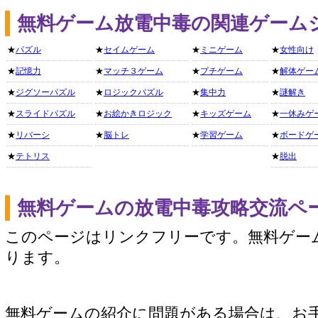
無料ゲーム放電中毒の関連ゲーム
★
パズル
★
セイムゲーム
★
ミニゲーム
★
女性向け
★
記憶力
★
マッチ３ゲーム
★
プチゲーム
★
解体ゲー
★
ジグソーパズル
★
ロジックパズル
★
集中力
★
謎解き
★
スライドパズル
★
お絵かきロジック
★
キッズゲーム
★
一休みゲ
★
リバーシ
★
脳トレ
★
学習ゲーム
★
ボードゲ
★
テトリス
★
脱出
無料ゲームの放電中毒攻略交流ペ
このページはリンクフリーです。無料ゲー
ります。
無料ゲームの紹介に問題がある場合は、お