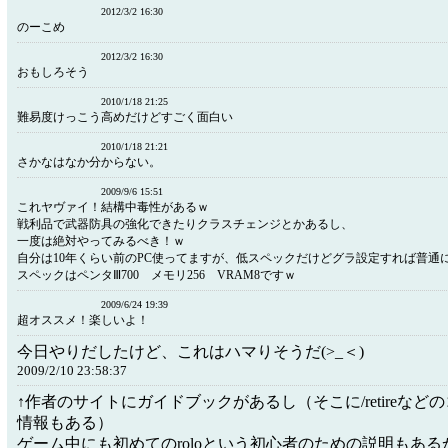
2012/3/2 16:30
のーこめ
2012/3/2 16:30
おもしろそう
2010/1/18 21:25
難易度けっこう高めだけどすごく面白い
2010/1/18 21:21
さかなはなか分からない。
2009/9/6 15:51
これヤヴァイ！結構中毒性があるｗ
戦利品で武器防具の強化できたりクラスチェンジとかあるし、
一度は絶対やってみるべき！ｗ
自分は10年くらい前のPC使ってますが、低スペックだけどグラ設定すれば普通
スペックはペンタⅢ700 メモリ256 VRAM8ですｗ
2009/6/24 19:39
超オススメ！楽しいよ！
今日やりだしたけど、これはハマりそうだ(>_＜)
2009/2/10 23:58:37
↑作者のサイトにガイドブックがあるし（そこに/retireなど
情報もある）
ゲーム中にも初めてのroloという初心者のための説明もあ