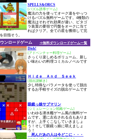
SPELLS&ORCS
[パズル誘導ゲーム]
魔法の力を使ってオーク達をやっつ
けるパズル無料ゲームです。4種類の
魔法はそれぞれ効果が違い、ピタゴ
ラ装置の要領で円盤をオークに当て
ればクリア。全ての星を獲得して完
を目指そう。
ウンロードゲーム
⇒無料ダウンロードゲーム一覧
Dish!
[アドベンチャー料理ゲーム]
さっくり楽しめるボリューム、新し
い味わいの料理コミカルノベルです
Ｈｉｄｅ Ａｎｄ Ｓｅｅｋ
[脱出謎解き]
少し特殊なパラメータを使って脱出
するお手軽サイズの脱出ゲームです
眼鏡っ娘サブマリン
[シミュレーション戦略ゲーム]
いわゆる潜水艦ゲーム風の無料ゲー
ムです。運に左右される点もありま
すが、上手くこなしていきましょ
う！そして眼鏡っ娘に萌えましょ
う！
死んだあの人は今どこに・・・