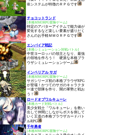
依システムが特徴のＲＰＧです
チョコットランド
[本格MMORPG冒険ゲーム]
特定のアバターアイテムで能力値が
変化するなど楽しい要素が盛りだく
さんのお手軽ＭＭＯＲＰＧです
エンパイア戦記
[本格シミュレーション対戦バトル]
中世ヨーロッパの領主となり、最強
の領地を作ろう！ 硬派な本格ブラ
ウザシミュレーションゲーム
インペリアル サガ
[本格MMORPG冒険ゲーム]
サガシリーズ初の本格ブラウザRPG
が登場！かつてのサガのキャラクタ
ー達で部隊を作り、闇の軍勢と戦お
う！
ロードオブワルキューレ
[本格カード対戦バトル]
美少女戦士「ワルキューレ」を救い
出して仲間にしながらボスを倒して
いく王道の本格ブラウザカードバト
ルRPG
千年勇者
[本格MMORPG冒険ゲーム]