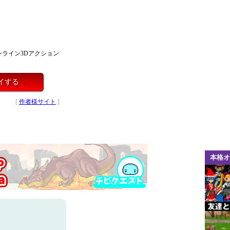
ライン3Dアクション
イする
[
作者様サイト
]
本格オ