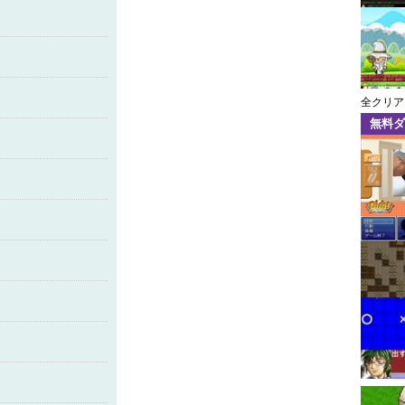
全クリア
無料ダ