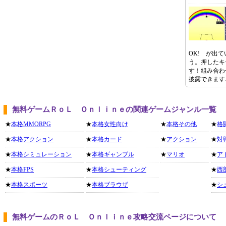
OK! が出
う。押したキ
す！組み合わ
披露できます
無料ゲームＲｏＬ Ｏｎｌｉｎｅの関連ゲームジャンル一覧
★
本格MMORPG
★
本格女性向け
★
本格その他
★
格
★
本格アクション
★
本格カード
★
アクション
★
対
★
本格シミュレーション
★
本格ギャンブル
★
マリオ
★
ア
★
本格FPS
★
本格シューティング
★
西
★
本格スポーツ
★
本格ブラウザ
★
シ
無料ゲームのＲｏＬ Ｏｎｌｉｎｅ攻略交流ページについて