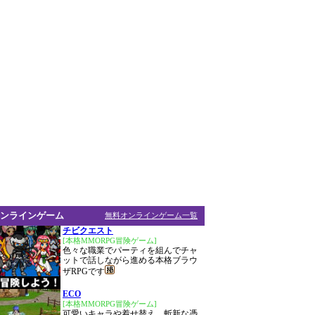
ンラインゲーム
無料オンラインゲーム一覧
チビクエスト
[本格MMORPG冒険ゲーム]
色々な職業でパーティを組んでチャ
ットで話しながら進める本格ブラウ
ザRPGです
ECO
[本格MMORPG冒険ゲーム]
可愛いキャラや着せ替え、斬新な憑