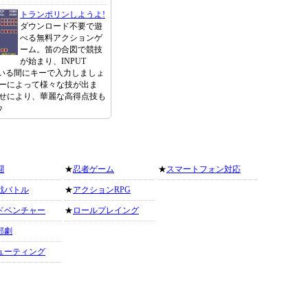
トランポリンしようよ!
ダウンロード不要で遊
べる無料アクションゲ
ーム。笛の合図で競技
が始まり、INPUT
ている間にキーで入力しましょ
ーによって様々な技が出ま
せにより、華麗な高得点技も
♪
闘
★
忍者ゲーム
★
スマートフォン対応
戦バトル
★
アクションRPG
ドベンチャー
★
ロールプレイング
部劇
ューティング