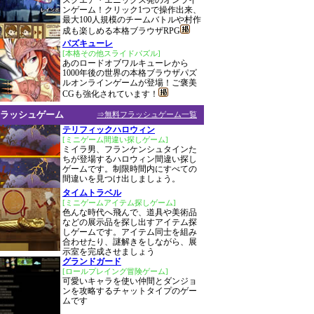
スクエア・エニックス発のオンライ
ンゲーム！クリック1つで操作出来、
最大100人規模のチームバトルや村作
成も楽しめる本格ブラウザRPG
パズキューレ
[本格その他スライドパズル]
あのロードオブワルキューレから
1000年後の世界の本格ブラウザパズ
ルオンラインゲームが登場！ご褒美
CGも強化されています！
ラッシュゲーム
⇒無料フラッシュゲーム一覧
テリフィックハロウィン
[ミニゲーム間違い探しゲーム]
ミイラ男、フランケンシュタインた
ちが登場するハロウィン間違い探し
ゲームです。制限時間内にすべての
間違いを見つけ出しましょう。
タイムトラベル
[ミニゲームアイテム探しゲーム]
色んな時代へ飛んで、道具や美術品
などの展示品を探し出すアイテム探
しゲームです。アイテム同士を組み
合わせたり、謎解きをしながら、展
示室を完成させましょう
グランドガード
[ロールプレイング冒険ゲーム]
可愛いキャラを使い仲間とダンジョ
ンを攻略するチャットタイプのゲー
ムです