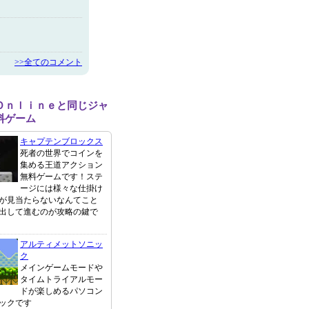
>>全てのコメント
Ｏｎｌｉｎｅと同じジャ
料ゲーム
キャプテンブロックス
死者の世界でコインを
集める王道アクション
無料ゲームです！ステ
ージには様々な仕掛け
が見当たらないなんてこと
出して進むのが攻略の鍵で
アルティメットソニッ
ク
メインゲームモードや
タイムトライアルモー
ドが楽しめるパソコン
ックです