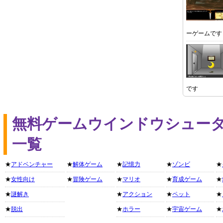
ーゲームです
です
無料ゲームウインドウシュー
一覧
★
アドベンチャー
★
解体ゲーム
★
記憶力
★
ゾンビ
★
★
女性向け
★
冒険ゲーム
★
マリオ
★
育成ゲーム
★
★
謎解き
★
アクション
★
ペット
★
★
脱出
★
ホラー
★
宇宙ゲーム
★