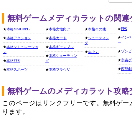
無料ゲームメディカラットの関連
★
FPS
★
本格MMORPG
★
本格女性向け
★
本格その他
★
インベ
★
本格アクション
★
本格カード
★
シューティン
ー
グ
★
本格シミュレーショ
★
本格ギャンブル
★
ゾンビ
ン
★
集中力
★
本格シューティン
★
宇宙ゲ
★
本格FPS
グ
★
西部劇
★
本格スポーツ
★
本格ブラウザ
無料ゲームのメディカラット攻略
このページはリンクフリーです。無料ゲー
ります。