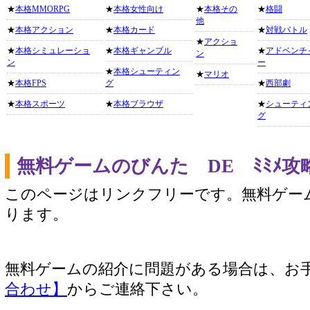
★
本格MMORPG
★
本格女性向け
★
本格その
★
格闘
他
★
本格アクション
★
本格カード
★
対戦バトル
★
アクショ
★
本格シミュレーショ
★
本格ギャンブル
★
アドベンチ
ン
ン
ー
★
本格シューティン
★
マリオ
★
本格FPS
グ
★
西部劇
★
本格スポーツ
★
本格ブラウザ
★
シューティ
グ
無料ゲームのびんた DE ﾐﾐﾒ
このページはリンクフリーです。無料ゲー
ります。
無料ゲームの紹介に問題がある場合は、お
合わせ】
からご連絡下さい。