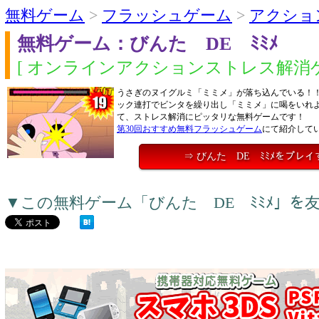
無料ゲーム
>
フラッシュゲーム
>
アクショ
無料ゲーム：びんた DE ﾐﾐﾒ
[ オンラインアクションストレス解消ゲ
うさぎのヌイグルミ「ミミメ」が落ち込んでいる！
ック連打でビンタを繰り出し「ミミメ」に喝をいれ
て、ストレス解消にピッタリな無料ゲームです！
第30回おすすめ無料フラッシュゲーム
にて紹介して
⇒ びんた DE ﾐﾐﾒをプレイ
▼この無料ゲーム「びんた DE ﾐﾐﾒ」を