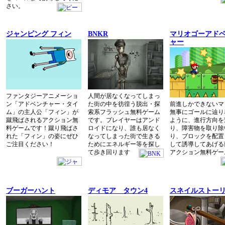
さい。
ジャンピング フィン
BNKR
マリオゴーアド
ャー
ファンタジーアニメーショ
人間が居なくなってしまっ
ン「アドベンチャー・タイ
た街の中を彷徨う脱出・探
前進しかできないマ
ム」の主人公「フィン」が
索系フラッシュ無料ゲーム
無事にゴールに辿り
蹴飛ばされるアクション無
です。プレイヤーはアンド
ように、進行方向を
料ゲームです！蹴り飛ばさ
ロイドになり、誰も居なく
り、障害物を取り除
れた「フィン」の姿にぜひ
なってしまった街で生きる
り、ブロックを配置
ご注目ください！
ためにエネルギー等を探し
して誘導してあげる
て歩き回ります
アクション無料ゲー
ブーガーハント
ディモア タウン4
スネイルストー