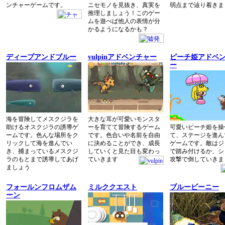
ンチャーゲームです。
ニセモノを見抜き、真実を
弱点まで辿り着きま
推理しましょう！このゲー
ムを遊べば他人の表情が分
かるようになるかも？
ディープアンドブルー
vulpinアドベンチャー
ピーチ姫アドベ
ー
海を冒険してメスクジラを
大きな耳が可愛いモンスタ
助けるオスクジラの誘導ゲ
ーを育てて冒険するゲーム
可愛いピーチ姫を操
ームです。色んな場所をク
です。色合いや名前を自由
て、ステージを進ん
リックして海を進んでい
に決めることができ、成長
ゲームです。敵はジ
き、捕まっているメスクジ
していくと見た目も変わっ
で踏み付けるか、シ
ラのもとまで誘導してあげ
ていきます
攻撃で倒していきま
ましょう
フォールンフロムザム
ミルククエスト
ブルービーニー
ーン