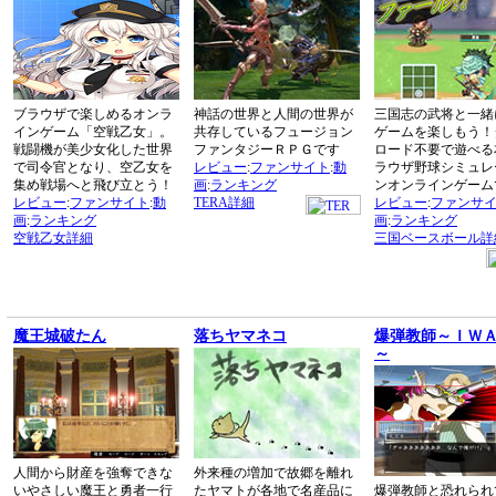
ブラウザで楽しめるオンラ
神話の世界と人間の世界が
三国志の武将と一緒
インゲーム「空戦乙女」。
共存しているフュージョン
ゲームを楽しもう！
戦闘機が美少女化した世界
ファンタジーＲＰＧです
ロード不要で遊べる
で司令官となり、空乙女を
レビュー
:
ファンサイト
:
動
ラウザ野球シミュレ
集め戦場へと飛び立とう！
画
:
ランキング
ンオンラインゲーム
レビュー
:
ファンサイト
:
動
TERA詳細
レビュー
:
ファンサ
画
:
ランキング
画
:
ランキング
空戦乙女詳細
三国ベースボール詳
魔王城破たん
落ちヤマネコ
爆弾教師～ＩＷ
～
人間から財産を強奪できな
外来種の増加で故郷を離れ
いやさしい魔王と勇者一行
たヤマトが各地で名産品に
爆弾教師と恐れられ