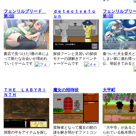
フェンリルブリード
ｄｅｔｅｃｔｖｅｆｕ
フェンリルブリ
第2話
ｕｎ
第1話
書店で見つけた1冊の本によ
探偵フーンと見習いの探偵
傷ついた犬を愛犬と
って新たな出会いが埋めれ
モナーの謎解きアドベンチ
しまい家に連れ帰っ
ていくゲームです
ャーゲームです
公、朝起きてみると
ＴＨＥ ＬＡＢＹＲＩ
魔女の招待状
大平町
ＮＴＨ
冒険者となって魔女の館の
「大中寺」があるこ
洞窟の中をアイテムを探し
謎を解き明かすファミコン
られている栃木県の