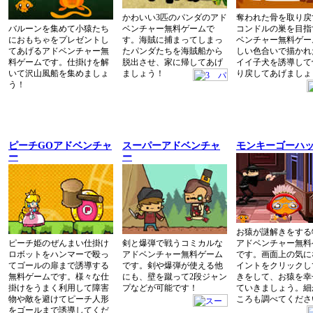
かわいい3匹のパンダのアド
奪われた骨を取り戻
バルーンを集めて小猿たち
ベンチャー無料ゲームで
コンドルの巣を目指
におもちゃをプレゼントし
す。海賊に捕まってしまっ
ベンチャー無料ゲー
てあげるアドベンチャー無
たパンダたちを海賊船から
しい色合いで描かれ
料ゲームです。仕掛けを解
脱出させ、家に帰してあげ
イイ子犬を誘導して
いて沢山風船を集めましょ
ましょう！
り戻してあげましょ
う！
ピーチGOアドベンチャ
スーパーアドベンチャ
モンキーゴーハッ
ー
ー
お猿が謎解きをする
ピーチ姫のぜんまい仕掛け
剣と爆弾で戦うコミカルな
アドベンチャー無料
ロボットをハンマーで殴っ
アドベンチャー無料ゲーム
です。画面上の気に
てゴールの扉まで誘導する
です。剣や爆弾が使える他
イントをクリックし
無料ゲームです。様々な仕
にも、壁を蹴って2段ジャン
きをして、お猿を幸
掛けをうまく利用して障害
プなどが可能です！
ていきましょう。細
物や敵を避けてピーチ人形
ころも調べてくださ
をゴールまで誘導してくだ