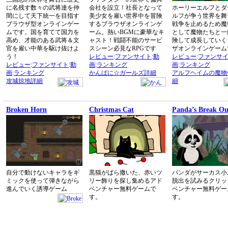
に名残す数々の武将達を仲
会社を設立！社長となって
ホーリーエルフとダ
間にして天下統一を目指す
美少女を雇い世界中を冒険
ルフが争う世界を舞
ブラウザ型オンラインゲー
するブラウザオンラインゲ
戦争を止めるため魔
ムです。国を育てて国力を
ーム。熱いBGMに豪華なキ
として魔物たちと一
高め、才能のある武将＆文
ャスト！戦闘不能のサービ
険して成長していく
官を雇い中華を駆け抜けよ
スシーン必見なRPGです
ザオンラインゲーム
う！
レビュー
:
ファンサイト
:
動
レビュー
:
ファンサ
レビュー
:
ファンサイト
:
動
画
:
ランキング
画
:
ランキング
画
:
ランキング
かんぱに☆ガールズ詳細
アルフヘイムの魔物
攻城掠地詳細
細
Broken Horn
Christmas Cat
Panda’s Break Ou
自分で動けないキャラをギ
黒猫がばら撒いた、赤いツ
パンダがサーカス小
ミックを使って弾きながら
リー飾りを探し集めるアド
脱出を試みるクリッ
進んでいく誘導ゲーム
ベンチャー無料ゲームで
ベンチャー無料ゲー
す。
す。