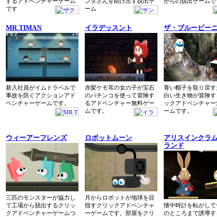
するアドベンチャーゲーム
ンタさんを助け出す脱出ゲ
からの脱出ゲームで
です
ーム
MR.TIMAN
イラデッスント
ザ・ブルービー
新入社員がイムトラベルで
赤髪ケモ耳の女の子が宝石
青い帽子を取り戻す
事故を防ぐアクションアド
のパチンコを使って冒険す
白い生き物が冒険す
ベンチャーゲームです。
るアドベンチャー無料ゲー
ックアドベンチャー
ムです。
ームです。
ウィーアーフレンズ
ロボットムーン
アリスインクラ
ランド
三匹のモンスターが協力し
月からロボットが地球を目
て工場から脱出するクリッ
指すクリックアドベンチャ
懐中時計を転がして
クアドベンチャーゲームつ
ーゲームです。部屋をクリ
のところまで誘導す