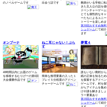
のノベルゲームです
出会う話です
教師がいる学校に転
きた主人公の話を描
ドベンチャーゲーム
とても個性的なキャ
ーたちによるユニー
トーリーを楽しめま
第30回おすすめ無
シュゲーム
にて紹介
ます
オンプーナ
ねこ耳じゃない！ぷら
夢電４
す
48時間以内にお題のゲーム
誰もいない廃村から
を移植するむりげーの第6回
簡単な推理要素の入った１
紙の正体を知るため
大会優勝作品です
プレイ５分程度のアドベン
を探索するアドベン
チャーゲームです
ゲームです。村を探
がらアイテムを集め
けや謎を解きましょ
ラー要素あり
第18回おすすめ無
シュゲーム
にて紹介
ます