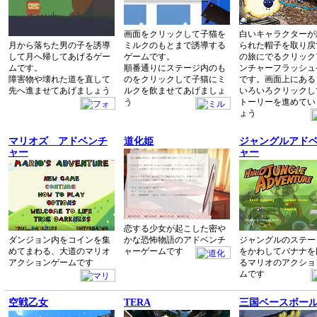
画面をクリックして子猫を
白いキャラクターが
月から落ちた男の子を誘導
ミルクのもとまで誘導する
られた帽子を取り戻
して月へ帰してあげるゲー
ゲームです。
の旅にでるクリック
ムです。
順番通りにステージ内のも
ンチャーフラッシュ
障害物や壊れた道を直して
のをクリックして子猫にミ
です。画面上にある
先へ進ませてあげましょう
ルクを飲ませてあげましょ
いろいろクリックし
う
トーリーを進めてい
ょう
マリオズ アドベンチ
道化姫
ジャングルアド
ャー
ャー
恋する少女が起こした密や
ダンジョン内をコインを集
かな恐怖物語のアドベンチ
ジャングルのステー
めてまわる、大道のマリオ
ャーゲームです
をかわしてバナナを
アクションゲームです
るマリオのアクショ
ムです
空戦乙女
TERA
三国ベースボー