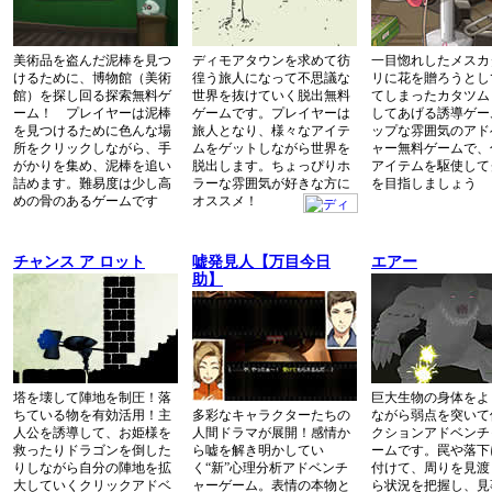
美術品を盗んだ泥棒を見つ
ディモアタウンを求めて彷
一目惚れしたメスカ
けるために、博物館（美術
徨う旅人になって不思議な
リに花を贈ろうとし
館）を探し回る探索無料ゲ
世界を抜けていく脱出無料
てしまったカタツム
ーム！ プレイヤーは泥棒
ゲームです。プレイヤーは
してあげる誘導ゲー
を見つけるために色んな場
旅人となり、様々なアイテ
ップな雰囲気のアド
所をクリックしながら、手
ムをゲットしながら世界を
ャー無料ゲームで、
がかりを集め、泥棒を追い
脱出します。ちょっぴりホ
アイテムを駆使して
詰めます。難易度は少し高
ラーな雰囲気が好きな方に
を目指しましょう
めの骨のあるゲームです
オススメ！
チャンス ア ロット
嘘発見人【万目今日
エアー
助】
塔を壊して陣地を制圧！落
巨大生物の身体をよ
ちている物を有効活用！主
多彩なキャラクターたちの
ながら弱点を突いて
人公を誘導して、お姫様を
人間ドラマが展開！感情か
クションアドベンチ
救ったりドラゴンを倒した
ら嘘を解き明かしてい
ームです。罠や落下
りしながら自分の陣地を拡
く“新”心理分析アドベンチ
付けて、周りを見渡
大していくクリックアドベ
ャーゲーム。表情の本物と
ら状況を把握し、見