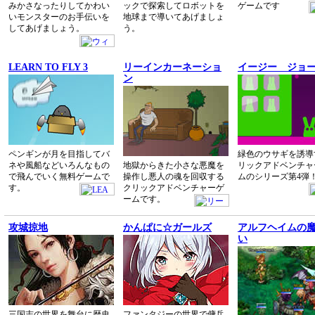
みかさなったりしてかわい
ックで探索してロボットを
ゲームです
いモンスターのお手伝いを
地球まで導いてあげましょ
してあげましょう。
う。
LEARN TO FLY 3
リーインカーネーショ
イージー ジョー
ン
ペンギンが月を目指してバ
緑色のウサギを誘導
ネや風船などいろんなもの
地獄からきた小さな悪魔を
リックアドベンチャ
で飛んでいく無料ゲームで
操作し悪人の魂を回収する
ムのシリーズ第4弾
す。
クリックアドベンチャーゲ
ームです。
攻城掠地
かんぱに☆ガールズ
アルフヘイムの
い
三国志の世界を舞台に歴史
ファンタジーの世界で傭兵