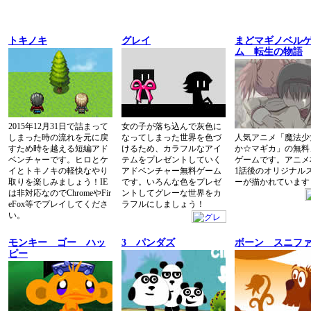
トキノキ
グレイ
まどマギノベル
ム 転生の物語
2015年12月31日で詰まって
女の子が落ち込んで灰色に
しまった時の流れを元に戻
なってしまった世界を色づ
人気アニメ「魔法少
すため時を越える短編アド
けるため、カラフルなアイ
か☆マギカ」の無料
ベンチャーです。ヒロとケ
テムをプレゼントしていく
ゲームです。アニメ
イとトキノキの軽快なやり
アドベンチャー無料ゲーム
1話後のオリジナル
取りを楽しみましょう！IE
です。いろんな色をプレゼ
ーが描かれています
は非対応なのでChromeやFir
ントしてグレーな世界をカ
eFox等でプレイしてくださ
ラフルにしましょう！
い。
モンキー ゴー ハッ
3 パンダズ
ボーン スニフ
ピー