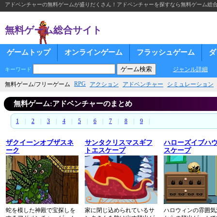
アドベンチャーの無料ゲームが盛りだくさん！アドベンチャーを探すなら無料ゲーム総
無料ゲーム総合サイト
ゲームトップ
オンラインゲーム
フラッシュゲーム
ダ
ジャンル詳細
キーワード
RPG
無料ゲーム/フリーゲーム
アクション
アドベンチャー
シミュレーション
無料ゲーム:アドベンチャーのまとめ
1
|
2
|
3
|
4
|
5
|
6
|
7
|
8
|
9
|
ザクイーンオブザスネ
サンタクリスマスギフ
ハローズイブハ
ーク
トエスケープ
スケープ
蛇を模した神殿で宝探しを
家に閉じ込められているサ
ハロウィンの雰囲気