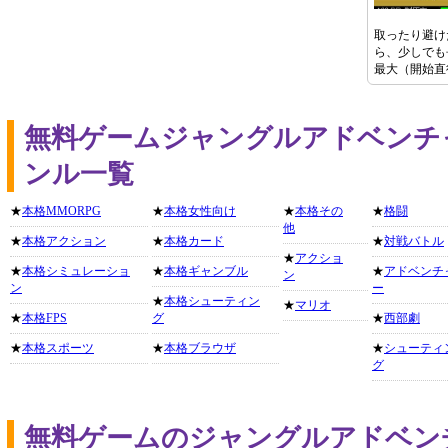
取ったり避け
ら、少しでも
最大（開始直
無料ゲームジャングルアドベンチ
ンル一覧
★
本格MMORPG
★
本格女性向け
★
本格その
★
格闘
他
★
本格アクション
★
本格カード
★
対戦バトル
★
アクショ
★
本格シミュレーショ
★
本格ギャンブル
★
アドベンチ
ン
ン
ー
★
本格シューティン
★
マリオ
★
本格FPS
グ
★
西部劇
★
本格スポーツ
★
本格ブラウザ
★
シューティ
グ
無料ゲームのジャングルアドベン