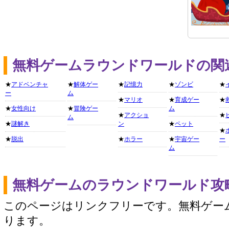
無料ゲームラウンドワールドの関
★
アドベンチャ
★
解体ゲー
★
記憶力
★
ゾンビ
★
ー
ム
★
マリオ
★
育成ゲー
★
★
女性向け
★
冒険ゲー
ム
★
アクショ
★
ム
★
謎解き
ン
★
ペット
★
★
脱出
★
ホラー
★
宇宙ゲー
ー
ム
無料ゲームのラウンドワールド攻
このページはリンクフリーです。無料ゲー
ります。