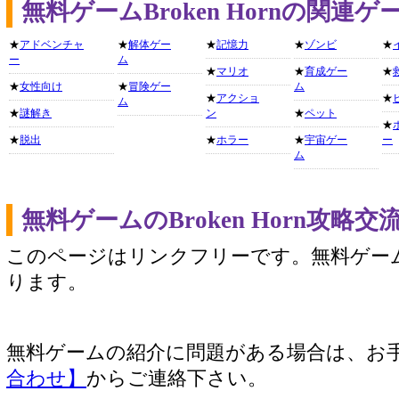
無料ゲームBroken Hornの関連
★
アドベンチャ
★
解体ゲー
★
記憶力
★
ゾンビ
★
ー
ム
★
マリオ
★
育成ゲー
★
★
女性向け
★
冒険ゲー
ム
★
アクショ
★
ム
★
謎解き
ン
★
ペット
★
★
脱出
★
ホラー
★
宇宙ゲー
ー
ム
無料ゲームのBroken Horn攻略
このページはリンクフリーです。無料ゲー
ります。
無料ゲームの紹介に問題がある場合は、お
合わせ】
からご連絡下さい。