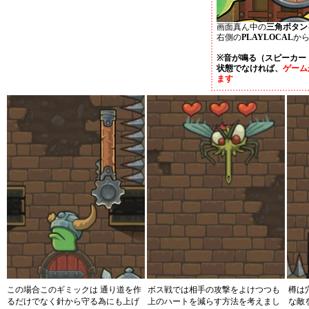
画面真ん中の
三角ボタン
右側の
PLAYLOCAL
か
※音が鳴る（スピーカー
状態でなければ、
ゲーム
ます
この場合このギミックは 通り道を作
ボス戦では相手の攻撃をよけつつも
樽は
るだけでなく針から守る為にも上げ
上のハートを減らす方法を考えまし
な敵