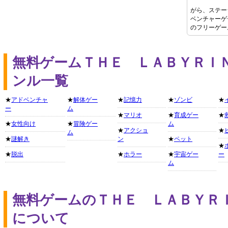
がら、ステー
ベンチャーゲ
のフリーゲー
無料ゲームＴＨＥ ＬＡＢＹＲＩ
ンル一覧
★
アドベンチャ
★
解体ゲー
★
記憶力
★
ゾンビ
★
ー
ム
★
マリオ
★
育成ゲー
★
★
女性向け
★
冒険ゲー
ム
★
アクショ
★
ム
★
謎解き
ン
★
ペット
★
★
脱出
★
ホラー
★
宇宙ゲー
ー
ム
無料ゲームのＴＨＥ ＬＡＢＹＲ
について