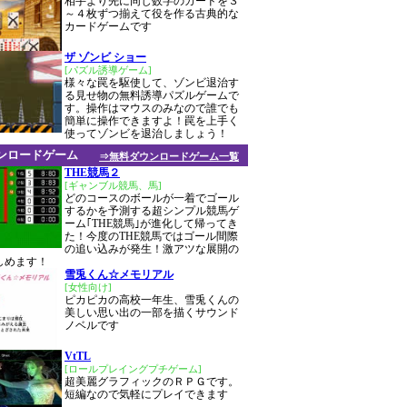
相手より先に同じ数字のカードを３
～４枚ずつ揃えて役を作る古典的な
カードゲームです
ザ ゾンビ ショー
[パズル誘導ゲーム]
様々な罠を駆使して、ゾンビ退治す
る見せ物の無料誘導パズルゲームで
す。操作はマウスのみなので誰でも
簡単に操作できますよ！罠を上手く
使ってゾンビを退治しましょう！
ンロードゲーム
⇒無料ダウンロードゲーム一覧
THE競馬２
[ギャンブル競馬、馬]
どのコースのボールが一着でゴール
するかを予測する超シンプル競馬ゲ
ーム｢THE競馬｣が進化して帰ってき
た！今度のTHE競馬ではゴール間際
の追い込みが発生！激アツな展開の
しめます！
雪兎くん☆メモリアル
[女性向け]
ピカピカの高校一年生、雪兎くんの
美しい思い出の一部を描くサウンド
ノベルです
VtTL
[ロールプレイングプチゲーム]
超美麗グラフィックのＲＰＧです。
短編なので気軽にプレイできます