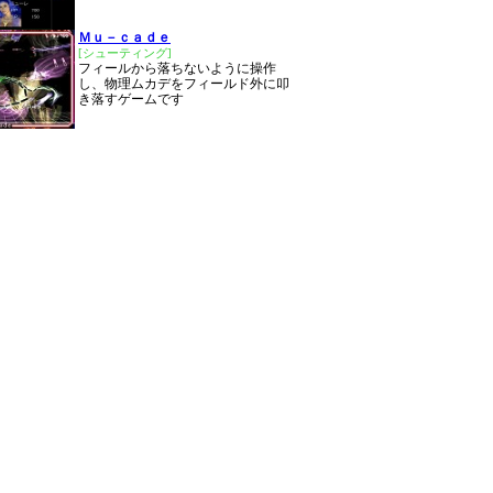
Ｍｕ－ｃａｄｅ
[シューティング]
フィールから落ちないように操作
し、物理ムカデをフィールド外に叩
き落すゲームです