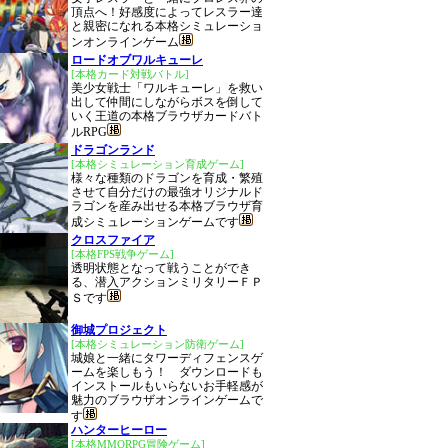
頂点へ！好感度によってレスラー達
と親密になれる本格シミュレーショ
ンオンラインゲーム
ロードオブワルキューレ
[本格カード対戦バトル]
美少女戦士「ワルキューレ」を救い
出して仲間にしながらボスを倒して
いく王道の本格ブラウザカードバト
ルRPG
ドラゴンランド
[本格シミュレーション育成ゲーム]
様々な種類のドラゴンを育成・繁殖
させて自分だけの最強オリジナルド
ラゴンを産み出せる本格ブラウザ育
成シミュレーションゲームです
クロスファイア
[本格FPS戦争ゲーム]
透明状態となって戦うことができ
る、潜入アクションミリタリーＦＰ
Ｓです
御城プロジェクト
[本格シミュレーション防衛ゲーム]
城娘と一緒にタワーディフェンスゲ
ームを楽しもう！ ダウンロードも
インストールもいらないお手軽感が
魅力のブラウザオンラインゲームで
す
ハンターヒーロー
[本格MMORPG冒険ゲーム]