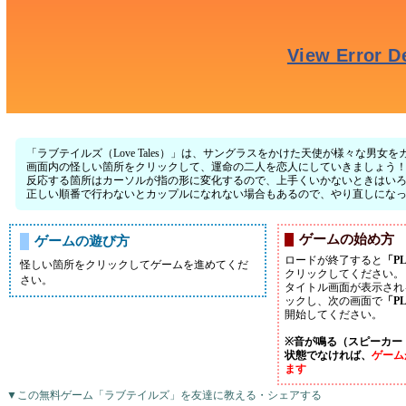
「ラブテイルズ（Love Tales）」は、サングラスをかけた天使が様々な男
画面内の怪しい箇所をクリックして、運命の二人を恋人にしていきましょう
反応する箇所はカーソルが指の形に変化するので、上手くいかないときはい
正しい順番で行わないとカップルになれない場合もあるので、やり直しにな
ゲームの始め方
ゲームの遊び方
ロードが終了すると
「P
怪しい箇所をクリックしてゲームを進めてくだ
クリックしてください。
さい。
タイトル画面が表示され
ックし、次の画面で
「P
開始してください。
※音が鳴る（スピーカー
状態でなければ、
ゲーム
ます
▼この無料ゲーム「ラブテイルズ」を友達に教える・シェアする