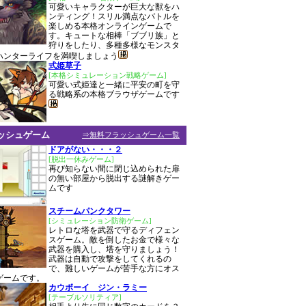
可愛いキャラクターが巨大な獣をハ
ンティング！スリル満点なバトルを
楽しめる本格オンラインゲームで
す。キュートな相棒「ブブリ族」と
狩りをしたり、多種多様なモンスタ
ハンターライフを満喫しましょう
式姫草子
[本格シミュレーション戦略ゲーム]
可愛い式姫達と一緒に平安の町を守
る戦略系の本格ブラウザゲームです
ッシュゲーム
⇒無料フラッシュゲーム一覧
ドアがない・・・２
[脱出一休みゲーム]
再び知らない間に閉じ込められた扉
の無い部屋から脱出する謎解きゲー
ムです
スチームパンクタワー
[シミュレーション防衛ゲーム]
レトロな塔を武器で守るディフェン
スゲーム。敵を倒したお金で様々な
武器を購入し、塔を守りましょう！
武器は自動で攻撃をしてくれるの
で、難しいゲームが苦手な方にオス
ゲームです。
カウボーイ ジン・ラミー
[テーブルソリティア]