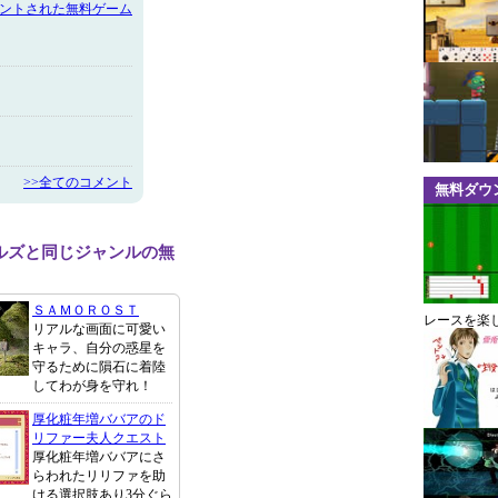
メントされた無料ゲーム
>>全てのコメント
無料ダウ
ルズと同じジャンルの無
ＳＡＭＯＲＯＳＴ
レースを楽
リアルな画面に可愛い
キャラ、自分の惑星を
守るために隕石に着陸
してわが身を守れ！
厚化粧年増ババアのド
リファー夫人クエスト
厚化粧年増ババアにさ
らわれたリリファを助
ける選択肢あり3分ぐら