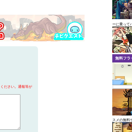
ーに乗って
無料フラ
てください。通報等が
スメの無料