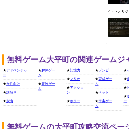
う・・オリジ
無料ゲーム大平町の関連ゲームジ
★
アドベンチャ
★
解体ゲー
★
記憶力
★
ゾンビ
★
ー
ム
★
マリオ
★
育成ゲー
★
★
女性向け
★
冒険ゲー
ム
★
アクショ
★
ム
★
謎解き
ン
★
ペット
★
★
脱出
★
ホラー
★
宇宙ゲー
ー
ム
無料ゲームの大平町攻略交流ペー