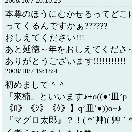
2008/10/7 20:10:23
本尊のほうにむかせるってどこ
ってくるんですかぁ??????
おしえてください!!!
あと延徳～年をおしえてくださ
ありがとうございます!!!!!!!!!!!
2008/10/7 19:18:4
初めまして＾＾
『來楠』といいます♪+o((●’皿’p
《ﾛ》《ｼ》《ｸ》】q’皿’●))o+♪
『マグロ太郎』？！( *´艸)( 艸｀*)