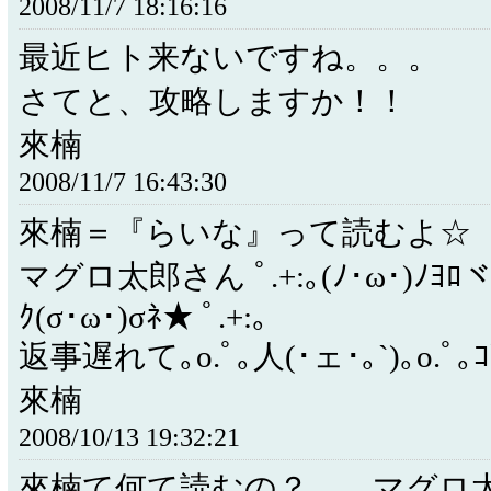
2008/11/7 18:16:16
最近ヒト来ないですね。。。
さてと、攻略しますか！！
來楠
2008/11/7 16:43:30
來楠＝『らいな』って読むよ☆
マグロ太郎さん ﾟ.+:｡(ﾉ･ω･)ﾉﾖﾛヾ
ｸ(σ･ω･)σﾈ★ ﾟ.+:｡
返事遅れて｡o.ﾟ｡人(･ェ･｡`)｡o.ﾟ｡ｺ
來楠
2008/10/13 19:32:21
來楠て何て読むの？ マグロ